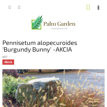
Prejsť
NÁKUP
na
obsah
KOŠÍK
Pennisetum alopecuroides
'Burgundy Bunny' -AKCIA
607
Akcia