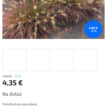
4,60 €
–5 %
4,60 €
–5 %
4,35 €
Jednotková
Na dotaz
cena:
Položka bola vypredaná…