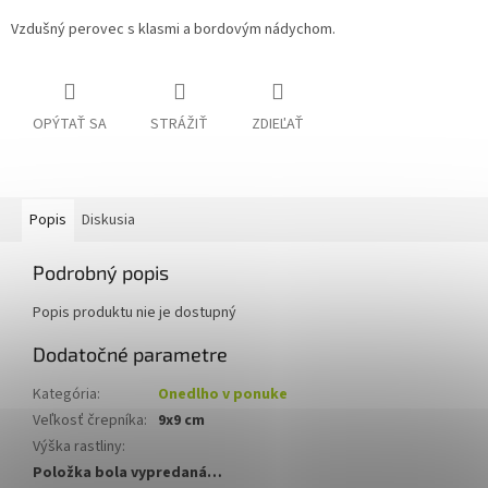
Vzdušný perovec s klasmi a bordovým nádychom.
OPÝTAŤ SA
STRÁŽIŤ
ZDIEĽAŤ
Popis
Diskusia
Podrobný popis
Popis produktu nie je dostupný
Dodatočné parametre
Kategória
:
Onedlho v ponuke
Veľkosť črepníka
:
9x9 cm
Výška rastliny
:
Položka bola vypredaná…