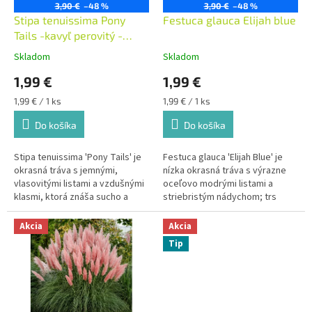
o
3,90 €
–48 %
3,90 €
–48 %
o
d
Stipa tenuissima Pony
Festuca glauca Elijah blue
v
u
Tails -kavyľ perovitý -
k
AKCIA
Skladom
Skladom
t
1,99 €
1,99 €
o
v
Jednotková
Jednotková
1,99 € / 1 ks
1,99 € / 1 ks
cena:
cena:
Do košíka
Do košíka
Stipa tenuissima 'Pony Tails' je
Festuca glauca 'Elijah Blue' je
okrasná tráva s jemnými,
nízka okrasná tráva s výrazne
vlasovitými listami a vzdušnými
oceľovo modrými listami a
klasmi, ktorá znáša sucho a
striebristým nádychom; trs
najlepšie rastie na plnom slnku.
listov dorastá asi do 20 cm. Za
Svetlozelené trsy sa počas
suchých podmienok, najmä v
Akcia
Akcia
sezóny prefarbujú do zlatistých
zime, znáša mráz až do -34 °C.
Tip
odtieňov a pri každom závane
vetra sa rozvlnia.