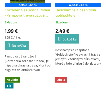
5,99 €
–66 %
4,90 €
–49 %
Cortaderia selloana Rosea
Deschampsia cespitosa
-Pampová tráva ružová
Goldschleier
7x7
Skladom
Skladom
1,99 €
2,49 €
Jednotková
1,99 € / 1 ks
Do košíka
cena:
Do košíka
Deschampsia cespitosa
'Goldschleier' je okrasná tráva s
Pampová tráva ružová
jemnými vzdušnými súkvetiami,
(Cortaderia selloana 'Rosea') je
ktoré v lete sfarbujú do zlata a v
nápadná okrasná tráva, ktorá od
kvete dosahujú približne 80 až
augusta do októbra tvorí
120 cm. Vytvára husté zelené
ružovkasté metliny nad
trsy a rastie na slnku aj v
striebristo-zelenými listami a so
Novinka
Akcia
polotieni.
steblami dorastá do 150–200
Tip
cm. Dodávame ju ako mladú
sadenicu v kontajneri 7×7 cm.