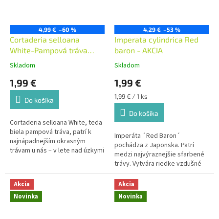
Sadíme do dobre priepustnej
pôdy bohatej na živiny.
Minuloročné listy odrežte až po
4,99 €
–60 %
4,29 €
–53 %
zime na jar.Perovec sa s
Cortaderia selloana
Imperata cylindrica Red
obľubou pestuje ako moderná
okrasná tráva, vhodná do
White-Pampová tráva
baron - AKCIA
rôznych trvalkových záhonov.
biela - 7x7
Skladom
Skladom
Na pôdu je nenáročná,
najbohatšie zakvitne na
1,99 €
1,99 €
slnečnom stanovišti.
Jednotková
1,99 € / 1 ks
Do košíka
cena:
Do košíka
Cortaderia selloana White, teda
biela pampová tráva, patrí k
Imperáta ´Red Baron´
najnápadnejším okrasným
pochádza z Japonska. Patrí
trávam u nás – v lete nad úzkymi
medzi najvýraznejšie sfarbené
striebristými listami dvíha
trávy. Vytvára riedke vzdušné
bohaté strieborné metliny.
trsovité porasty, ktoré sú na jar
svetlozelené, avšak od júna sa
Akcia
Akcia
začínajú postupne sfarbovať do
Novinka
Novinka
červena. Na jeseň vynikne
vďaka extravagantnej žiarivo