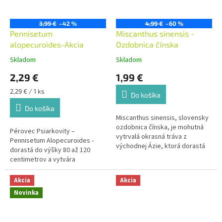
3,99 €
–42 %
4,99 €
–60 %
Pennisetum
Miscanthus sinensis -
alopecuroides-Akcia
Ozdobnica čínska
Skladom
Skladom
2,29 €
1,99 €
Jednotková
2,29 € / 1 ks
Do košíka
cena:
Do košíka
Miscanthus sinensis, slovensky
ozdobnica čínska, je mohutná
Pérovec Psiarkovity –
vytrvalá okrasná tráva z
Pennisetum Alopecuroides -
východnej Ázie, ktorá dorastá
dorastá do výšky 80 až 120
do výšky okolo 1,5–2 m. Vytvára
centimetrov a vytvára
výrazný hustý trs úzkych tuhých
kompaktné trsy. Táto okrasná
listov a v záhone pokojne
tráva má úzke, mierne
Akcia
Akcia
zaberie miesto solitéra.
zakrivené, sivozelené listy.
Novinka
Rastlinu je najlepšie umiestniť
na slnečnú a teplú polohu, ktorá
je chránená pred vetrom.