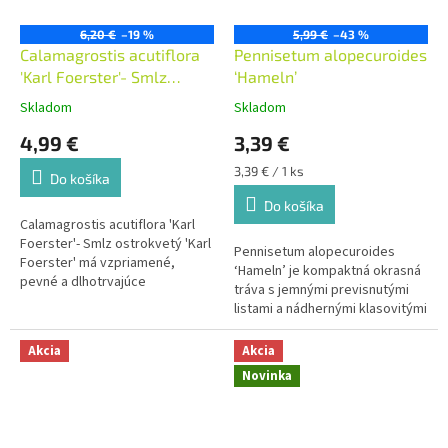
6,20 €
–19 %
5,99 €
–43 %
Calamagrostis acutiflora
Pennisetum alopecuroides
'Karl Foerster'- Smlz
‘Hameln’
ostrokvetý 'Karl Foerster'
Skladom
Skladom
4,99 €
3,39 €
Jednotková
3,39 € / 1 ks
Do košíka
cena:
Do košíka
Calamagrostis acutiflora 'Karl
Foerster'- Smlz ostrokvetý 'Karl
Pennisetum alopecuroides
Foerster' má vzpriamené,
‘Hameln’ je kompaktná okrasná
pevné a dlhotrvajúce
tráva s jemnými previsnutými
kvetenstvo. Dorastá do výšky
listami a nádhernými klasovitými
140 cm.
súkvetiami, ktoré pripomínajú
mäkké kefky.
Akcia
Akcia
Novinka