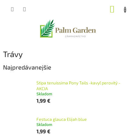
Prejsť
NÁKUP
na
obsah
KOŠÍK
Trávy
Najpredávanejšie
Stipa tenuissima Pony Tails -kavyľ perovitý -
AKCIA
Skladom
1,99 €
Festuca glauca Elijah blue
Skladom
1,99 €