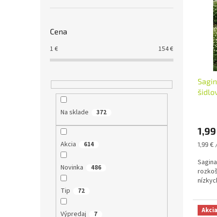
i
p
s
r
p
o
Cena
r
d
1
€
154
€
o
u
d
k
u
t
Sagi
k
o
šidlo
t
v
o
Na sklade
372
v
1,99
Akcia
614
Jednot
1,99 € 
cena:
Sagina
Novinka
486
rozkoš
nízkyc
Tip
72
Akci
Výpredaj
7