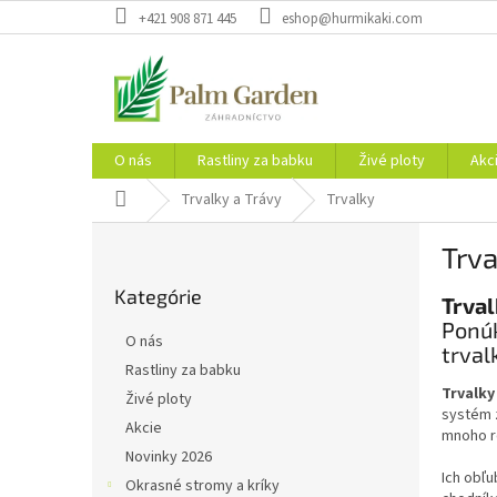
Prejsť
+421 908 871 445
eshop@hurmikaki.com
na
obsah
O nás
Rastliny za babku
Živé ploty
Akc
Domov
Trvalky a Trávy
Trvalky
B
Trva
o
Preskočiť
č
Kategórie
kategórie
Trval
n
Ponúk
ý
O nás
trval
p
Rastliny za babku
a
Trvalky
Živé ploty
n
systém z
e
Akcie
mnoho r
l
Novinky 2026
Ich obľu
Okrasné stromy a kríky