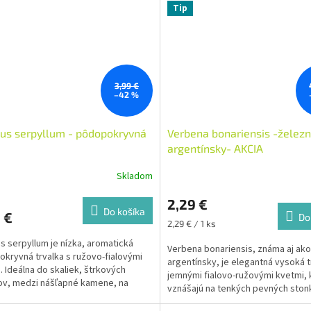
každom závane vetra sa rozvlnia.
Tip
3,99 €
–42 %
us serpyllum - pôdopokryvná
Verbena bonariensis -železn
argentínsky- AKCIA
Skladom
2,29 €
Do košíka
 €
Do
Jednotková
2,29 € / 1 ks
cena:
 serpyllum je nízka, aromatická
Verbena bonariensis, známa aj ako
kryvná trvalka s ružovo-fialovými
argentínsky, je elegantná vysoká t
. Ideálna do skaliek, štrkových
jemnými fialovo-ružovými kvetmi, 
v, medzi nášľapné kamene, na
vznášajú na tenkých pevných ston
 aj suché slnečné miesta.