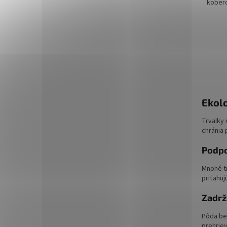
koberc
asi 15
najboh
Ekolo
Trvalky 
chránia 
Podpo
Mnohé tr
priťahuj
Zadrž
Pôda bez
prehriev