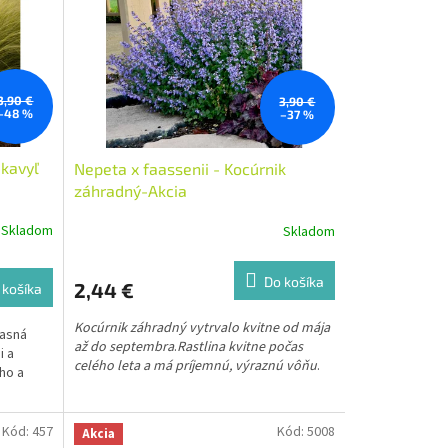
3,90 €
3,90 €
–48 %
–37 %
-kavyľ
Nepeta x faassenii - Kocúrnik
záhradný-Akcia
Skladom
Skladom
Do košíka
2,44 €
 košíka
Kocúrnik záhradný vytrvalo kvitne od mája
rasná
až do septembra
.
Rastlina kvitne počas
i a
celého leta a má príjemnú, výraznú vôňu
.
ho a
y
 pri
Kód:
457
Kód:
5008
Akcia