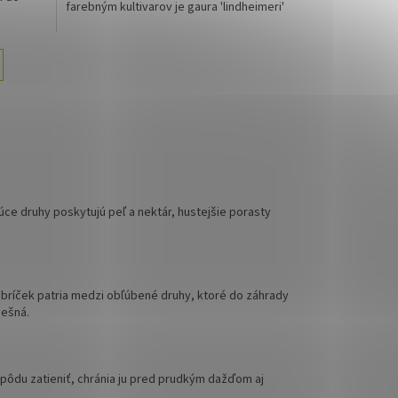
farebným kultivarov je gaura 'lindheimeri'
jedným z najlepšie mrazuvzdorných a
spoľahlivo kvitnúcich počas celého roka.
tnúce druhy poskytujú peľ a nektár, hustejšie porasty
rebríček patria medzi obľúbené druhy, ktoré do záhrady
pešná.
ú pôdu zatieniť, chránia ju pred prudkým dažďom aj