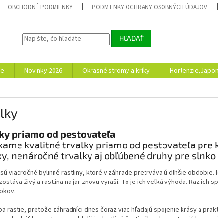
OBCHODNÉ PODMIENKY
PODMIENKY OCHRANY OSOBNÝCH ÚDAJOV
HĽADAŤ
ie
Novinky 2026
Okrasné stromy a kríky
Hortenzie,Japon
lky
ky priamo od pestovateľa
ame kvalitné trvalky priamo od pestovateľa pre k
ky, nenáročné trvalky aj obľúbené druhy pre slnko a
sú viacročné bylinné rastliny, ktoré v záhrade pretrvávajú dlhšie obdobie
ostáva živý a rastlina na jar znovu vyraší. To je ich veľká výhoda. Raz ich s
okov.
ba rastie, pretože záhradníci dnes čoraz viac hľadajú spojenie krásy a prakt