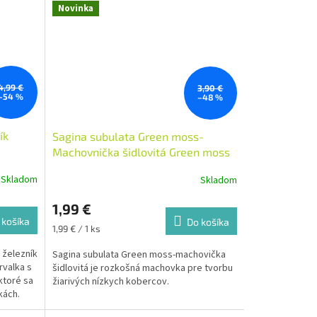
Novinka
4,99 €
3,90 €
–54 %
–48 %
ík
Sagina subulata Green moss-
Machovnička šidlovitá Green moss
Skladom
Skladom
1,99 €
 košíka
Do košíka
Jednotková
1,99 € / 1 ks
cena:
 železník
Sagina subulata Green moss-machovička
rvalka s
šidlovitá je rozkošná machovka pre tvorbu
ktoré sa
žiarivých nízkych kobercov.
kách.