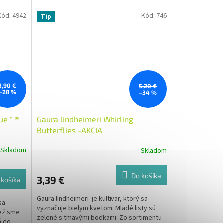
nenáročný a mimoriadne spoľahlivý, ideálny
na jesenné záhony.
Kód:
4942
Kód:
746
Tip
3,90 €
5,20 €
–28 %
–34 %
ue " ®
Gaura lindheimeri Whirling
Butterflies -AKCIA
Skladom
Skladom
Do košíka
3,39 €
 košíka
Gaura lindheimeri je kultivar, ktorý sa
sa
vyznačuje bielym kvetom. Mladé listy sú
než sme
zelené s tmavými bodkami. Zo sortimentu
á do