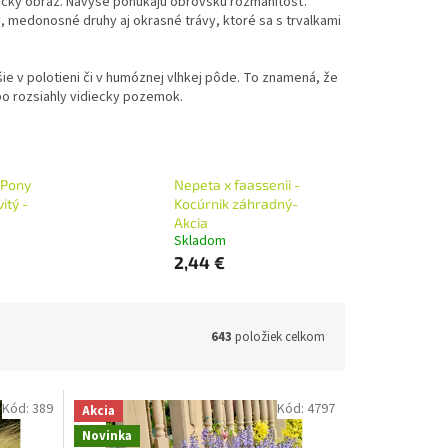
onický obraz. Navyše ponúkajú obrovskú rozmanitosť.
 medonosné druhy aj okrasné trávy, ktoré sa s trvalkami
epšie v polotieni či v humóznej vlhkej pôde. To znamená, že
po rozsiahly vidiecky pozemok.
 Pony
Nepeta x faassenii -
itý -
Kocúrnik záhradný-
Akcia
Skladom
2,44 €
643
položiek celkom
Kód:
389
Kód:
4797
Akcia
Novinka