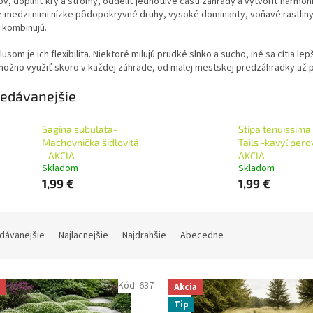
v, doplniť kry a stromy, oddeliť jednotlivé časti záhrady a vytvoriť harm
 medzi nimi nízke pôdopokryvné druhy, vysoké dominanty, voňavé rastliny,
 kombinujú.
lusom je ich flexibilita. Niektoré milujú prudké slnko a sucho, iné sa cítia l
možno využiť skoro v každej záhrade, od malej mestskej predzáhradky až 
edávanejšie
Sagina subulata-
Stipa tenuissima
Machovnička šidlovitá
Tails -kavyľ perov
- AKCIA
AKCIA
Skladom
Skladom
1,99 €
1,99 €
dávanejšie
Najlacnejšie
Najdrahšie
Abecedne
Kód:
637
a
Akcia
Tip