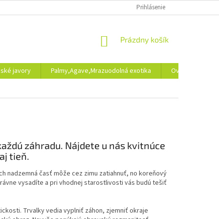
ONLINE FORMULÁR NA ODSTÚPENIE OD ZMLUVY
Prihlásenie
NÁKUPNÝ
Prázdny košík
KOŠÍK
ské javory
Palmy,Agave,Mrazuodolná exotika
Ovocné dreviny
aždú záhradu. Nájdete u nás kvitnúce
j tieň.
. Ich nadzemná časť môže cez zimu zatiahnuť, no koreňový
právne vysadíte a pri vhodnej starostlivosti vás budú tešiť
ickosti. Trvalky vedia vyplniť záhon, zjemniť okraje