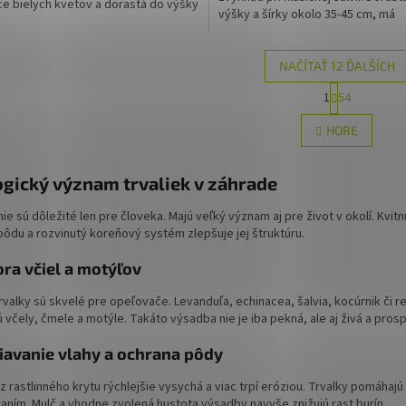
e bielych kvetov a dorastá do výšky
výšky a šírky okolo 35-45 cm, má
 cm. Kvitne od mája do augusta a
kompaktný rast.
atšie na plnom slnku.
NAČÍTAŤ 12 ĎALŠÍCH
S
1
54
O
t
r
v
HORE
á
l
n
á
k
d
gický význam trvaliek v záhrade
o
a
v
c
a
nie sú dôležité len pre človeka. Majú veľký význam aj pre život v okolí. Kvi
i
n
pôdu a rozvinutý koreňový systém zlepšuje jej štruktúru.
e
i
e
p
ra včiel a motýľov
r
v
valky sú skvelé pre opeľovače. Levanduľa, echinacea, šalvia, kocúrnik či 
k
ú včely, čmele a motýle. Takáto výsadba nie je iba pekná, ale aj živá a pros
y
v
iavanie vlahy a ochrana pôdy
ý
p
 rastlinného krytu rýchlejšie vysychá a viac trpí eróziou. Trvalky pomáhaj
i
aním. Mulč a vhodne zvolená hustota výsadby navyše znižujú rast burín.