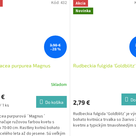
Kód:
432
a
Akcia
Novinka
3,90 €
–28 %
nacea purpurea Magnus
Rudbeckia fulgida 'Goldblitz'
Skladom
 €
Do
2,79 €
Do košíka
ková
/ 1 ks
Rudbeckia fulgida ‘Goldblitz’ je vý
acea purpurová ´Magnus´
bohato kvitnúca trvalka so žiarivo 
načuje ružovou farbou kvetu s
kvetmi a typickým tmavohnedým 
 70-80 cm. Rastliny kvitnú bohato
celého leta až do jesene. Sú veľkým