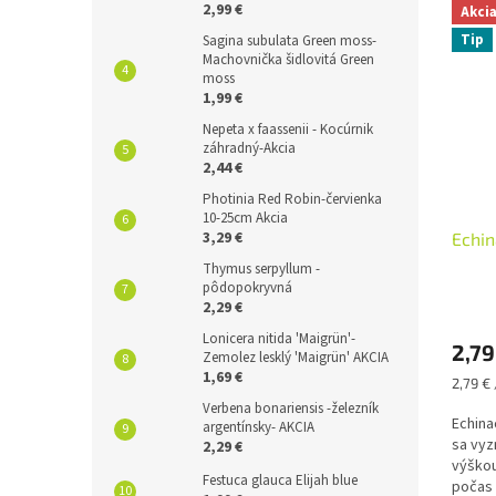
2,99 €
Akci
Tip
Sagina subulata Green moss-
Machovnička šidlovitá Green
moss
1,99 €
Nepeta x faassenii - Kocúrnik
záhradný-Akcia
2,44 €
Photinia Red Robin-červienka
10-25cm Akcia
3,29 €
Echi
Thymus serpyllum -
pôdopokryvná
2,29 €
Lonicera nitida 'Maigrün'-
2,79
Zemolez lesklý 'Maigrün' AKCIA
1,69 €
Jednot
2,79 € 
cena:
Verbena bonariensis -železník
Echin
argentínsky- AKCIA
sa vyz
2,29 €
výškou
Festuca glauca Elijah blue
počas 