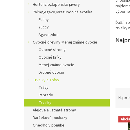
chodníko
Hortenzie,Japonské javory
Nájdeme
výborne
Palmy,Agave,Mrazuodolná exotika
Palmy
Ďalším p
Yuccy
trvalky 
Agave,Aloe
Najpr
Ovocné dreviny,Menej známe ovocie
Ovocné stromy
Ovocné kríky
Menej známe ovocie
Drobné ovocie
Trvalky a Trávy
Trávy
R
Paprade
a
Najpre
Trvalky
d
e
Alejové a listnaté stromy
V
n
Darčekové poukazy
Akci
ý
i
Onedlho v ponuke
p
e