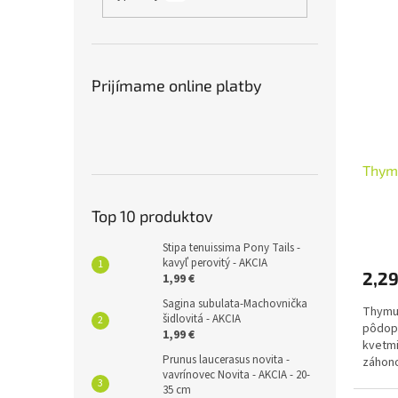
Prijímame online platby
Thym
Top 10 produktov
Stipa tenuissima Pony Tails -
kavyľ perovitý - AKCIA
2,29
1,99 €
Sagina subulata-Machovnička
Thymus
šidlovitá - AKCIA
pôdopo
1,99 €
kvetmi
Prunus laucerasus novita -
záhono
vavrínovec Novita - AKCIA - 20-
múriky
35 cm