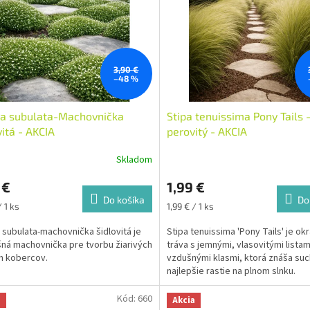
3,90 €
–48 %
na subulata-Machovnička
Stipa tenuissima Pony Tails 
vitá - AKCIA
perovitý - AKCIA
Skladom
 €
1,99 €
Do košíka
Do
ková
Jednotková
/ 1 ks
1,99 € / 1 ks
cena:
 subulata-machovnička šidlovitá je
Stipa tenuissima 'Pony Tails' je ok
ná machovnička pre tvorbu žiarivých
tráva s jemnými, vlasovitými listam
h kobercov.
vzdušnými klasmi, ktorá znáša suc
najlepšie rastie na plnom slnku.
Svetlozelené trsy sa počas sezón
prefarbujú do zlatistých odtieňov a
Kód:
660
a
Akcia