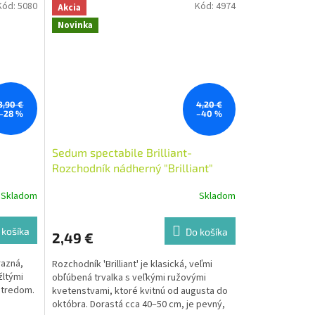
Kód:
5080
Kód:
4974
Akcia
Novinka
3,90 €
4,20 €
–28 %
–40 %
Sedum spectabile Brilliant-
Rozchodník nádherný "Brilliant"
Skladom
Skladom
 košíka
Do košíka
2,49 €
razná,
Rozchodník 'Brilliant' je klasická, veľmi
žltými
obľúbená trvalka s veľkými ružovými
stredom.
kvetenstvami, ktoré kvitnú od augusta do
októbra. Dorastá cca 40–50 cm, je pevný,