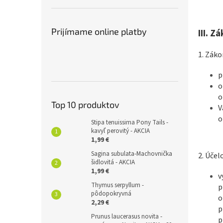
Prijímame online platby
III.
Zá
1. Zák
p
o
o
Top 10 produktov
V
o
Stipa tenuissima Pony Tails -
kavyľ perovitý - AKCIA
1,99 €
Sagina subulata-Machovnička
2. Účel
šidlovitá - AKCIA
1,99 €
v
Thymus serpyllum -
p
pôdopokryvná
o
2,29 €
p
Prunus laucerasus novita -
p