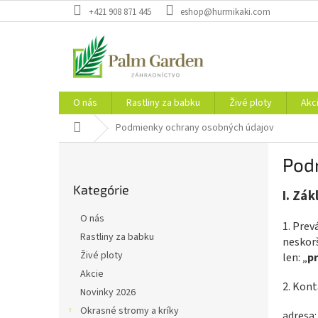
Prejsť
+421 908 871 445
eshop@hurmikaki.com
na
obsah
O nás
Rastliny za babku
Živé ploty
Akc
Domov
Podmienky ochrany osobných údajov
B
Pod
o
Preskočiť
č
Kategórie
kategórie
I.
Zák
n
ý
O nás
1. Prev
p
Rastliny za babku
neskorš
a
Živé ploty
len: „
p
n
e
Akcie
2. Kon
l
Novinky 2026
Okrasné stromy a kríky
adresa