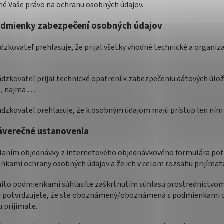
né Vaše právo na ochranu osobných údajov.
dmienky zabezpečení osobných údajov
dzkovateľ prehlasuje, že prijal všetky vhodné technické a organ
ádzkovateľ prijal technické opatrení k zabezpečeniu dátových úloží
, najmä …
ádzkovateľ prehlasuje, že k osobným údajom majú prístup len ním
áverečné ustanovenia
slaním objednávky z internetového objednávkového formulára pot
kami ochrany osobných údajov a že ich v celom rozsahu prijímat
ýmito podmienkami súhlasíte zaškrtnutím súhlasu prostredníctvo
u potvrdzujete, že ste oboznámený/oboznámená s podmienkami oc
 prijímate.