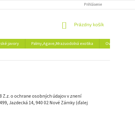
ONLINE FORMULÁR NA ODSTÚPENIE OD ZMLUVY
Prihlásenie
NÁKUPNÝ
Prázdny košík
KOŠÍK
ské javory
Palmy,Agave,Mrazuodolná exotika
Ovocné dreviny
8 Z.z. o ochrane osobných údajov v znení
499, Jazdecká 14, 940 02 Nové Zámky
(ďalej