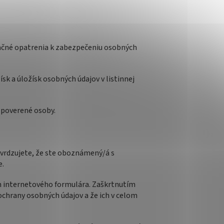
izačné opatrenia k zabezpečeniu osobných
sk a úložísk osobných údajov v listinnej
 poverené osoby.
vrdzujete, že ste oboznámený/á s
e.
m internetového formulára. Zaškrtnutím
hrany osobných údajov a že ich v celom