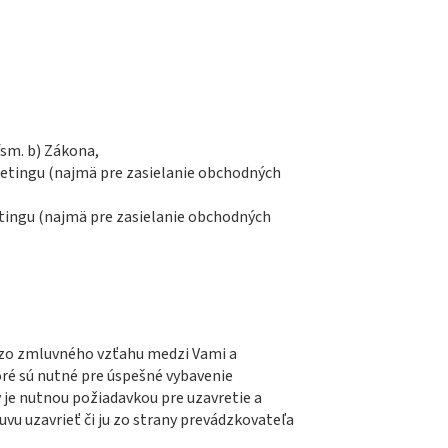
ísm. b) Zákona,
etingu (najmä pre zasielanie obchodných
tingu (najmä pre zasielanie obchodných
h zo zmluvného vzťahu medzi Vami a
ré sú nutné pre úspešné vybavenie
 je nutnou požiadavkou pre uzavretie a
vu uzavrieť či ju zo strany prevádzkovateľa