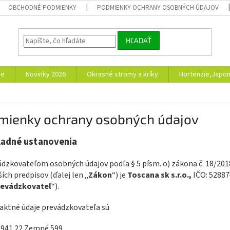
OBCHODNÉ PODMIENKY
PODMIENKY OCHRANY OSOBNÝCH ÚDAJOV
HĽADAŤ
ie
Novinky 2026
Okrasné stromy a kríky
Hortenzie,Japon
mienky ochrany osobných údajov
ladné ustanovenia
ádzkovateľom osobných údajov podľa § 5 písm. o) zákona č. 18/201
ích predpisov (ďalej len „
Zákon
“) je
Toscana sk s.r.o.,
IČO:
52887
revádzkovateľ
“).
taktné údaje prevádzkovateľa sú
: 941 22 Zemné 599