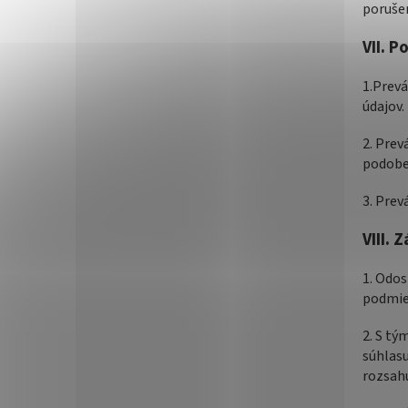
poruše
VII.
Po
1.Prevá
údajov.
2. Prev
podobe
3. Prev
VIII.
Z
1. Odo
podmien
2. S t
súhlas
rozsahu