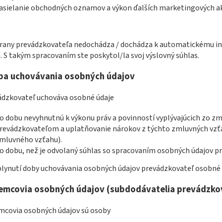
asielanie obchodných oznamov a výkon ďalších marketingových ak
strany prevádzkovateľa nedochádza / dochádza k automatickému in
 S takým spracovaním ste poskytol/la svoj výslovný súhlas.
ba uchovávania osobných údajov
vádzkovateľ uchováva osobné údaje
o dobu nevyhnutnú k výkonu práv a povinností vyplývajúcich zo z
revádzkovateľom a uplatňovanie nárokov z týchto zmluvných vzť
mluvného vzťahu).
o dobu, než je odvolaný súhlas so spracovaním osobných údajov pr
plynutí doby uchovávania osobných údajov prevádzkovateľ osobné
jemcovia osobných údajov (subdodávatelia prevádzko
emcovia osobných údajov sú osoby