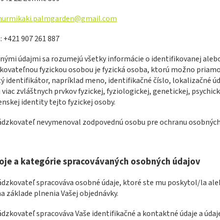
hurmikaki.palmgarden@gmail.com
:
+421 907 261 887
nými údajmi sa rozumejú všetky informácie o identifikovanej alebo
ikovateľnou fyzickou osobou je fyzická osoba, ktorú možno priam
tý identifikátor, napríklad meno, identifikačné číslo, lokalizačné 
i viac zvláštnych prvkov fyzickej, fyziologickej, genetickej, psychi
nskej identity tejto fyzickej osoby.
vádzkovateľ nevymenoval zodpovednú osobu pre ochranu osobných
oje a kategórie spracovávaných osobných údajov
ádzkovateľ spracováva osobné údaje, ktoré ste mu poskytol/la al
na základe plnenia Vašej objednávky.
ádzkovateľ spracováva Vaše identifikačné a kontaktné údaje a údaj