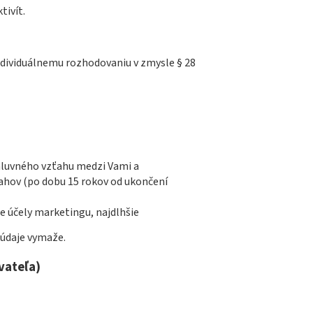
tivít.
dividuálnemu rozhodovaniu v zmysle § 28
mluvného vzťahu medzi Vami a
ahov (po dobu 15 rokov od ukončení
e účely marketingu, najdlhšie
 údaje vymaže.
vateľa)