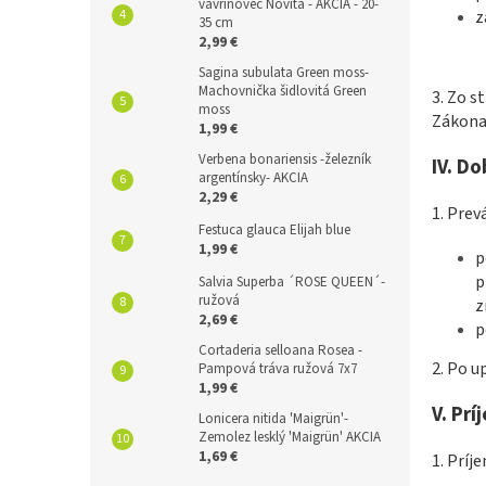
vavrínovec Novita - AKCIA - 20-
z
35 cm
2,99 €
Sagina subulata Green moss-
Machovnička šidlovitá Green
3. Zo 
moss
Zákona.
1,99 €
Verbena bonariensis -železník
IV.
Do
argentínsky- AKCIA
2,29 €
1. Pre
Festuca glauca Elijah blue
1,99 €
p
p
Salvia Superba ´ROSE QUEEN´-
ružová
z
2,69 €
p
Cortaderia selloana Rosea -
2. Po u
Pampová tráva ružová 7x7
1,99 €
V.
Prí
Lonicera nitida 'Maigrün'-
Zemolez lesklý 'Maigrün' AKCIA
1,69 €
1. Príj