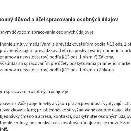
konný dôvod a účel spracovania osobných údajov
onným dôvodom spracovania osobných údajov je
lnenie zmluvy medzi Vami a prevádzkovateľom podľa § 13 ods. 1 p
právnený záujem prevádzkovateľa na poskytovaní priameho mark
znamov a newsletterov) podľa § 13 ods. 1 písm. f) Zákona,
áš súhlas so spracovaním pre účely poskytovania priameho marke
znamov a newsletterov) podľa § 13 ods. 1 písm. a) Zákona
om spracovania osobných údajov je
ybavenie Vašej objednávky a výkon práv a povinností vyplývajúcic
revádzkovateľom; pri objednávke sú vyžadované osobné údaje, kto
bjednávky (meno a adresa, kontakt), poskytnutie osobných údajov
lnenie zmluvy, bez poskytnutia osobných údajov nie je možné zmlu
lniť,