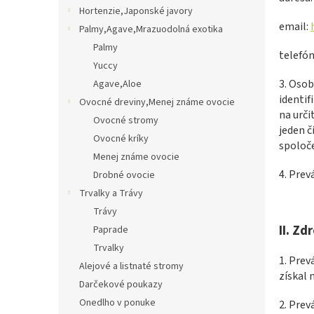
Hortenzie,Japonské javory
email:
Palmy,Agave,Mrazuodolná exotika
Palmy
telefón
Yuccy
3. Osob
Agave,Aloe
identif
Ovocné dreviny,Menej známe ovocie
na urči
Ovocné stromy
jeden č
Ovocné kríky
spoloče
Menej známe ovocie
4. Pre
Drobné ovocie
Trvalky a Trávy
Trávy
II.
Zdr
Paprade
Trvalky
1. Prev
Alejové a listnaté stromy
získal 
Darčekové poukazy
Onedlho v ponuke
2. Prev