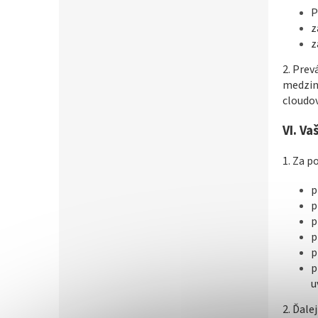
P
z
z
2. Prev
medziná
cloudov
VI.
Va
1. Za 
p
p
p
p
p
p
u
2. Ďale