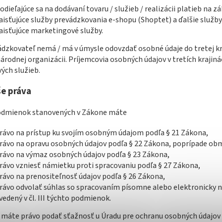
odieľajúce sa na dodávaní tovaru / služieb / realizácii platieb na z
aisťujúce služby prevádzkovania e-shopu (Shoptet) a ďalšie služby
aisťujúce marketingové služby.
ádzkovateľ nemá / má v úmysle odovzdať osobné údaje do tretej kr
rodnej organizácii. Príjemcovia osobných údajov v tretích krajiná
ých služieb.
še práva
podmienok stanovených v Zákone máte
rávo na prístup ku svojím osobným údajom podľa § 21 Zákona,
rávo na opravu osobných údajov podľa § 22 Zákona, poprípade ob
rávo na výmaz osobných údajov podľa § 23 Zákona,
rávo vzniesť námietku proti spracovaniu podľa § 27 Zákona,
rávo na prenositeľnosť údajov podľa § 26 Zákona,
rávo odvolať súhlas so spracovaním písomne alebo elektronicky n
vedený v čl. III týchto podmienok.
j máte právo podať sťažnosť u Úradu pre ochranu osobných údajov 