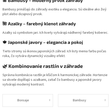
🎍 Bambusy – moderný prvok záhrady
Bambusy prinášajú do záhrady exotiku a eleganciu. Sú ideálne ako živý
plot alebo dizajnový prvok.
🌺 Azalky – farebný klenot záhrady
Azalky sú symbolom jari. Ich kvety vytvárajú nádherný farebný koberec.
🍁 Japonské javory – elegancia a pokoj
Tieto stromy sú ikonou japonských záhrad. Ich listy menia farbu počas
roka, čo vytvára dynamický vizuálny efekt.
🌿 Kombinovanie rastlín v záhrade
Správna kombinácia rastlín je kľúčom k harmonickej záhrade. Hortenzie
sa skvele dopĺňajú s azalkami, zatiaľ čo bambusy a japonské javory
vytvárajú moderný kontrast.
Bonsaje
Bambusy