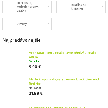
Hortenzie,
Rastliny na
rododendrony,
kmienku
azalky
Javory
Najpredávanejšie
Acer tataricum ginnala-Javor ohnivý ginnala-
AKCIA
Skladom
9,90 €
Myrta krepová-Lagerstroemia Black Diamond
Red Hot
Na dotaz
21,89 €
Lavandula angustifolia 'Ardéche Blue'