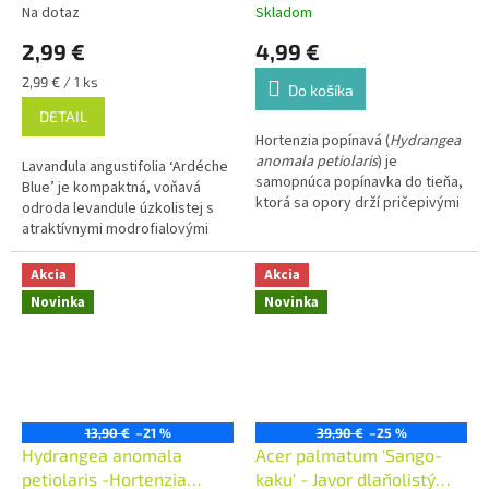
popínavá - 9x9
Na dotaz
Skladom
2,99 €
4,99 €
Jednotková
2,99 € / 1 ks
Do košíka
cena:
DETAIL
Hortenzia popínavá (
Hydrangea
anomala petiolaris
) je
Lavandula angustifolia ‘Ardéche
samopnúca popínavka do tieňa,
Blue’ je kompaktná, voňavá
ktorá sa opory drží pričepivými
odroda levandule úzkolistej s
korienkami a dorastá až do 20
atraktívnymi modrofialovými
metrov. Kvitne plochými bielymi
kvetmi a striebristo-
chocholíkmi širokými okolo 20
sivozeleným olistením.
Akcia
Akcia
cm.
Novinka
Novinka
13,90 €
–21 %
39,90 €
–25 %
Hydrangea anomala
Acer palmatum 'Sango-
petiolaris -Hortenzia
kaku' - Javor dlaňolistý