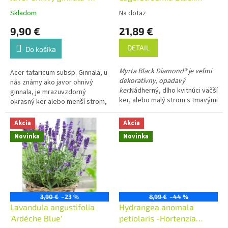
k
AKCIA
Diamond Red Hot
Skladom
Na dotaz
t
9,90 €
21,89 €
o
v
DETAIL
Do košíka
Myrta Black Diamond® je veľmi
Acer tataricum subsp. Ginnala, u
dekoratívny, opadavý
nás známy ako javor ohnivý
ker.
Nádherný, dlho kvitnúci väčší
ginnala, je mrazuvzdorný
ker, alebo malý strom s tmavými
okrasný ker alebo menší strom,
fialovo-čiernymi listamy..
ktorého listy sa na jeseň
Dorastá do výšky 2,5 metra až 4
sfarbujú do oranžova až
Akcia
Akcia
metre. Jednotlivé odrody kvitnú
sýtočervena. V dospelosti
Novinka
Novinka
veľmi dlho, až 60-90 dní,
dorastá približne 3 – 6 m.
niektoré aj dlhšie. Vysádzame ju
jednotlivo alebo skupinách, ako
aj do živých plotov.
3,90 €
–23 %
8,99 €
–44 %
Lavandula angustifolia
Hydrangea anomala
'Ardéche Blue'
petiolaris -Hortenzia