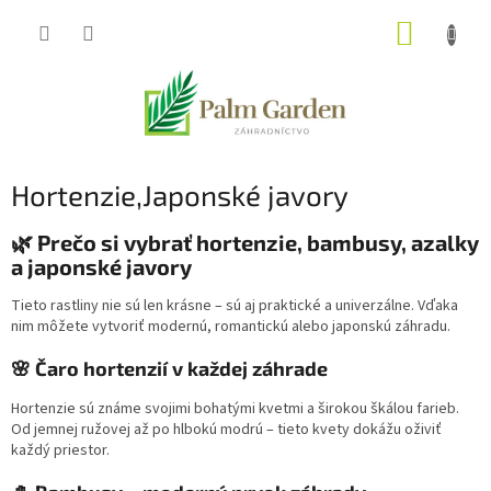
Prejsť
NÁKUP
na
obsah
KOŠÍK
Hortenzie,Japonské javory
🌿 Prečo si vybrať hortenzie, bambusy, azalky
a japonské javory
Tieto rastliny nie sú len krásne – sú aj praktické a univerzálne. Vďaka
nim môžete vytvoriť modernú, romantickú alebo japonskú záhradu.
🌸 Čaro hortenzií v každej záhrade
Hortenzie sú známe svojimi bohatými kvetmi a širokou škálou farieb.
Od jemnej ružovej až po hlbokú modrú – tieto kvety dokážu oživiť
každý priestor.