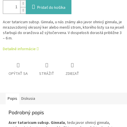
Pridať do košíka
Acer tataricum subsp. Ginnala, u nás známy ako javor ohnivý ginnala, je
mrazuvzdorný okrasný ker alebo menší strom, ktorého listy sa na jeseň
sfarbujú do oranžova až sýtočervena. V dospelosti dorastá približne 3
– 6 m.
Detailné informácie
OPÝTAŤ SA
STRÁŽIŤ
ZDIEĽAŤ
Popis
Diskusia
Podrobný popis
Acer tataricum subsp. Ginnala
, teda javor ohnivý ginnala,