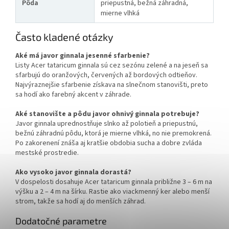
Pôda
priepustná, bežná záhradná,
mierne vlhká
Často kladené otázky
Aké má javor ginnala jesenné sfarbenie?
Listy Acer tataricum ginnala sú cez sezónu zelené a na jeseň sa
sfarbujú do oranžových, červených až bordových odtieňov.
Najvýraznejšie sfarbenie získava na slnečnom stanovišti, preto
sa hodí ako farebný akcent v záhrade.
Aké stanovište a pôdu javor ohnivý ginnala potrebuje?
Javor ginnala uprednostňuje slnko až polotieň a priepustnú,
bežnú záhradnú pôdu, ktorá je mierne vlhká, no nie premokrená.
Po zakorenení znáša aj kratšie obdobia sucha a dobre zvláda
mestské prostredie.
Ako vysoko javor ginnala dorastá?
V dospelosti dosahuje Acer tataricum ginnala približne 3 – 6 m na
výšku a 2 – 4 m na šírku. Rastie ako viackmenný ker alebo menší
strom, takže sa hodí aj do menších záhrad.
Dodatočné parametre