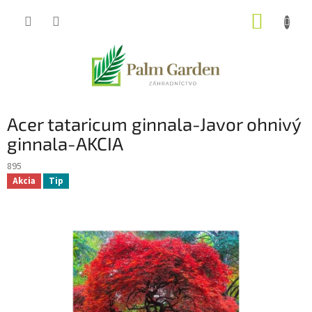
Prejsť
NÁKUP
na
obsah
KOŠÍK
Acer tataricum ginnala-Javor ohnivý
ginnala-AKCIA
895
Akcia
Tip