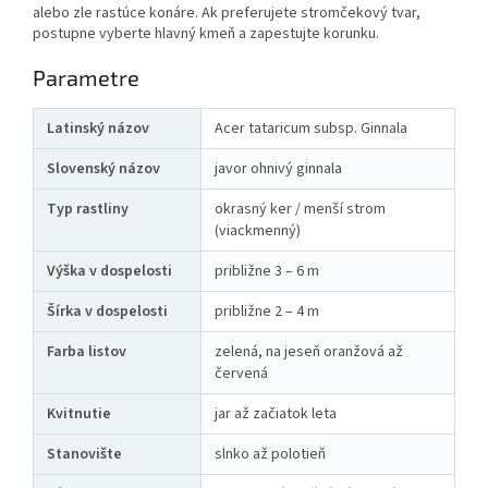
alebo zle rastúce konáre. Ak preferujete stromčekový tvar,
postupne vyberte hlavný kmeň a zapestujte korunku.
Parametre
Latinský názov
Acer tataricum subsp. Ginnala
Slovenský názov
javor ohnivý ginnala
Typ rastliny
okrasný ker / menší strom
(viackmenný)
Výška v dospelosti
približne 3 – 6 m
Šírka v dospelosti
približne 2 – 4 m
Farba listov
zelená, na jeseň oranžová až
červená
Kvitnutie
jar až začiatok leta
Stanovište
slnko až polotieň