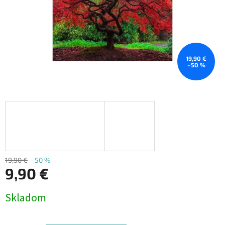
19,90 €
–50 %
19,90 €
–50 %
9,90 €
Jednotková
Skladom
cena: