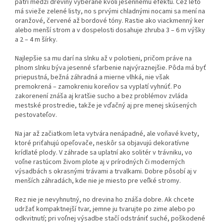
patrí medzi dreviny vyberané kvôli jesennému efektu. Cez leto
má svieže zelené listy, no s prvými chladnými nocami sa mení na
oranžové, červené až bordové tóny. Rastie ako viackmenný ker
alebo menší strom a v dospelosti dosahuje zhruba 3 – 6 m výšky
a 2 – 4 m šírky.
Najlepšie sa mu darí na slnku až v polotieni, pričom práve na
plnom slnku býva jesenné sfarbenie najvýraznejšie. Pôda má byť
priepustná, bežná záhradná a mierne vlhká, nie však
premokrená – zamokreniu koreňov sa vyplatí vyhnúť. Po
zakorenení znáša aj kratšie sucho a bez problémov zvláda
mestské prostredie, takže je vďačný aj pre menej skúsených
pestovateľov.
Na jar až začiatkom leta vytvára nenápadné, ale voňavé kvety,
ktoré priťahujú opeľovače, neskôr sa objavujú dekoratívne
krídlaté plody. V záhrade sa uplatní ako solitér v trávniku, vo
voľne rastúcom živom plote aj v prírodných či moderných
výsadbách s okrasnými trávami a trvalkami. Dobre pôsobí aj v
menších záhradách, kde nie je miesto pre veľké stromy.
Rez nie je nevyhnutný, no drevina ho znáša dobre. Ak chcete
udržať kompaktnejší tvar, jemne ju tvarujte po zime alebo po
odkvitnutí; pri voľnej výsadbe stačí odstrániť suché, poškodené