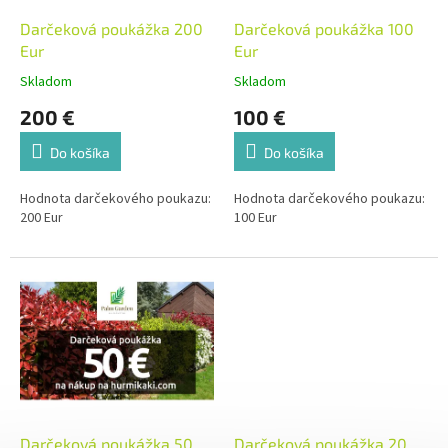
o
o
d
Darčeková poukážka 200
Darčeková poukážka 100
v
u
Eur
Eur
k
Skladom
Skladom
t
200 €
100 €
o
v
Do košíka
Do košíka
Hodnota darčekového poukazu:
Hodnota darčekového poukazu:
200 Eur
100 Eur
Darčeková poukážka 50
Darčeková poukážka 20