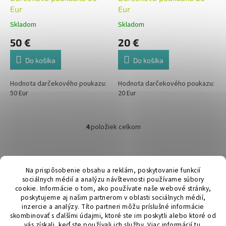
Eur
Eur
Skladom
Skladom
50 €
20 €
Do košíka
Do košíka
Hodnota darčekového poukazu:
Hodnota darčekového poukazu:
50 Eur
20 Eur
4
položiek celkom
O
v
l
Z
á
á
Hurmikaki.com
d
Na prispôsobenie obsahu a reklám, poskytovanie funkcií
p
a
sociálnych médií a analýzu návštevnosti používame súbory
ä
c
cookie. Informácie o tom, ako používate naše webové stránky,
t
poskytujeme aj našim partnerom v oblasti sociálnych médií,
i
i
inzercie a analýzy. Títo partneri môžu príslušné informácie
e
skombinovať s ďalšími údajmi, ktoré ste im poskytli alebo ktoré od
p
e
vás získali, keď ste používali ich služby.
Viac informácií
tu
.