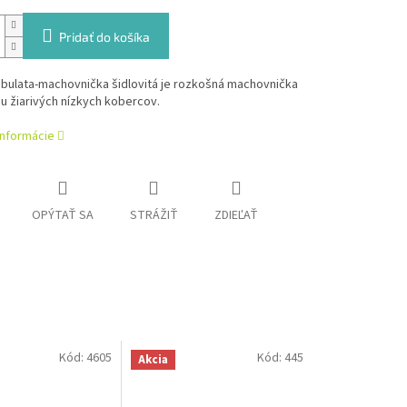
Pridať do košíka
ubulata-machovnička šidlovitá je rozkošná machovnička
u žiarivých nízkych kobercov.
informácie
OPÝTAŤ SA
STRÁŽIŤ
ZDIEĽAŤ
Kód:
4605
Kód:
445
Akcia