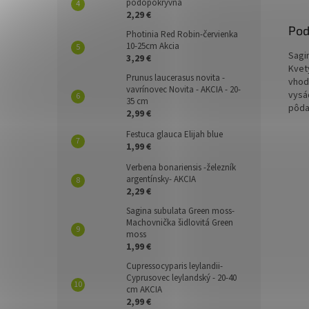
pôdopokryvná
2,29 €
Pod
Photinia Red Robin-červienka
10-25cm Akcia
Sagi
3,29 €
Kvet
Prunus laucerasus novita -
vhod
vavrínovec Novita - AKCIA - 20-
vysá
35 cm
pôda
2,99 €
Festuca glauca Elijah blue
1,99 €
Verbena bonariensis -železník
argentínsky- AKCIA
2,29 €
Sagina subulata Green moss-
Machovnička šidlovitá Green
moss
1,99 €
Cupressocyparis leylandii-
Cyprusovec leylandský - 20-40
cm AKCIA
2,99 €