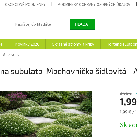
OBCHODNÉ PODMIENKY
PODMIENKY OCHRANY OSOBNÝCH ÚDAJOV
HĽADAŤ
ie
Novinky 2026
Okrasné stromy a kríky
Hortenzie,Japon
itá - AKCIA
na subulata-Machovnička šidlovitá - 
3,90 €
–
1,99
Jednotk
1,99 € / 1
cena:
Skla