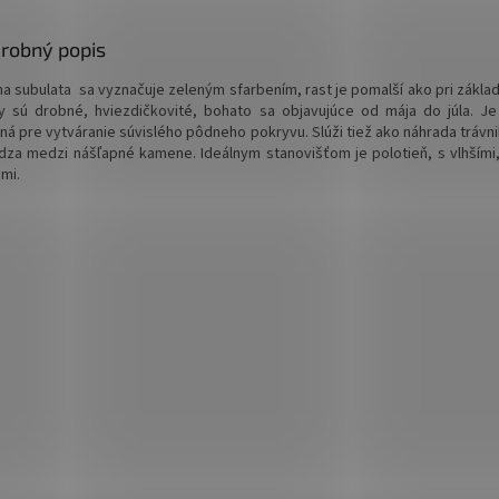
Hodí sa aj 
väčších sú
robný popis
porastov. 
stanovište
na subulata sa vyznačuje zeleným sfarbením, rast je pomalší ako pri zákla
pôdami.
y sú drobné, hviezdičkovité, bohato sa objavujúce od mája do júla. Je 
ná pre vytváranie súvislého pôdneho pokryvu. Slúži tiež ako náhrada trávni
dza medzi nášľapné kamene. Ideálnym stanovišťom je polotieň, s vlhšími,
mi.