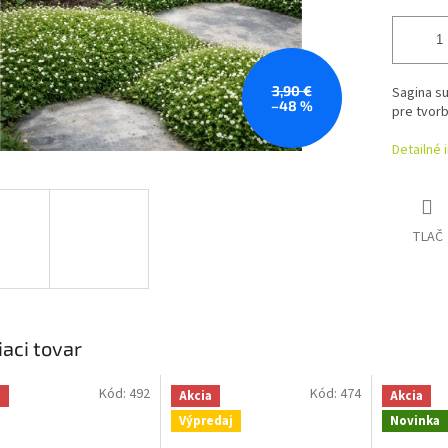
3,90 €
Sagina s
–48 %
pre tvorb
Detailné 
TLAČ
iaci tovar
Kód:
492
Kód:
474
a
Akcia
Akcia
Výpredaj
Novinka