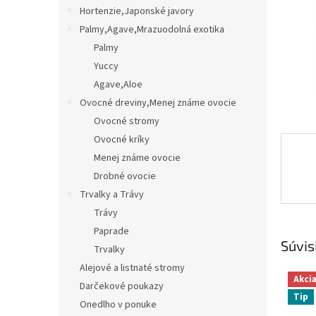
Hortenzie,Japonské javory
Palmy,Agave,Mrazuodolná exotika
Palmy
Yuccy
Agave,Aloe
Ovocné dreviny,Menej známe ovocie
Ovocné stromy
Ovocné kríky
Menej známe ovocie
Drobné ovocie
Trvalky a Trávy
Trávy
Paprade
Súvis
Trvalky
Alejové a listnaté stromy
Akci
Darčekové poukazy
Tip
Onedlho v ponuke