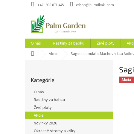
Prejsť
+421 908 871 445
eshop@hurmikaki.com
na
obsah
O nás
Rastliny za babku
Živé ploty
Akc
Domov
Akcie
Sagina subulata-Machovnička šidlov
B
Sagi
o
Preskočiť
č
Kategórie
kategórie
Akcia
n
ý
O nás
p
Rastliny za babku
a
Živé ploty
n
e
Akcie
l
Novinky 2026
Okrasné stromy a kríky