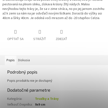
pestovaná na plnom slnku, získava krásny žltý nádych.
Malou
nevýhodou tejto trávy je, že sa v zime stráca, no po jej jarnom zostrihu
až k zemi sa nám na jar odvďačí novými lístkami. Dorastá do výšky asi
40cm a šírky 40cm. Je odolná voči mrazom až do -20 stupňov Celzia.
OPÝTAŤ SA
STRÁŽIŤ
ZDIEĽAŤ
Popis
Diskusia
Podrobný popis
Popis produktu nie je dostupný
Dodatočné parametre
Kategória
:
Trvalky a Trávy
Veľkosť črepníka
:
9x9 cm