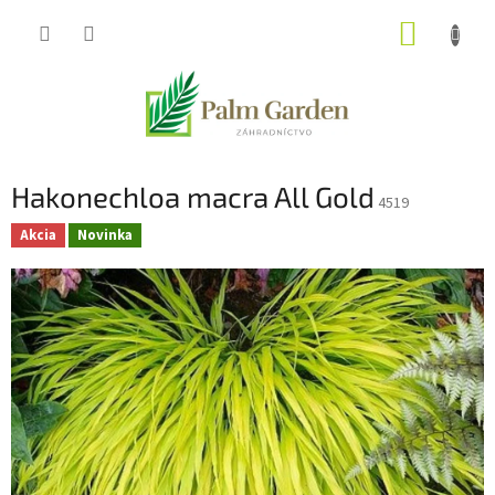
Prejsť
NÁKUP
na
obsah
KOŠÍK
Hakonechloa macra All Gold
4519
Akcia
Novinka