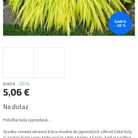
6,40 €
–20 %
6,40 €
–20 %
5,06 €
Jednotková
Na dotaz
cena:
Položka bola vypredaná…
Vysoko cenená okrasná tráva vhodná do japonských záhrad.Úzke listy
si zachovávajú svoju farbu počas celej sezóny a často, keď je rastlina