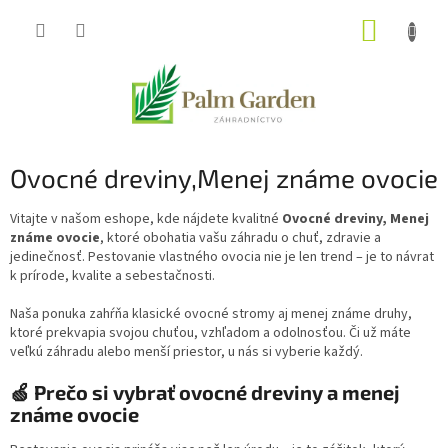
Prejsť
NÁKUP
na
obsah
KOŠÍK
Ovocné dreviny,Menej známe ovocie
Vitajte v našom eshope, kde nájdete kvalitné
Ovocné dreviny, Menej
známe ovocie
, ktoré obohatia vašu záhradu o chuť, zdravie a
jedinečnosť. Pestovanie vlastného ovocia nie je len trend – je to návrat
k prírode, kvalite a sebestačnosti.
Naša ponuka zahŕňa klasické ovocné stromy aj menej známe druhy,
ktoré prekvapia svojou chuťou, vzhľadom a odolnosťou. Či už máte
veľkú záhradu alebo menší priestor, u nás si vyberie každý.
🍏 Prečo si vybrať ovocné dreviny a menej
známe ovocie