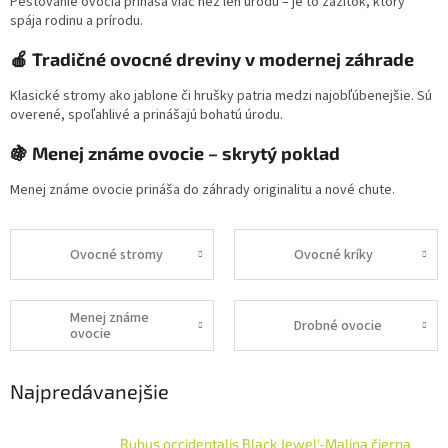
Pestovanie ovocia prináša viac než len úrodu – je to zážitok, ktorý
spája rodinu a prírodu.
🍎 Tradičné ovocné dreviny v modernej záhrade
Klasické stromy ako jablone či hrušky patria medzi najobľúbenejšie. Sú
overené, spoľahlivé a prinášajú bohatú úrodu.
🍇 Menej známe ovocie – skrytý poklad
Menej známe ovocie prináša do záhrady originalitu a nové chute.
Ovocné stromy
Ovocné kríky
Menej známe
Drobné ovocie
ovocie
Najpredávanejšie
Rubus occidentalis ´Black Jewel'-Malina čierna