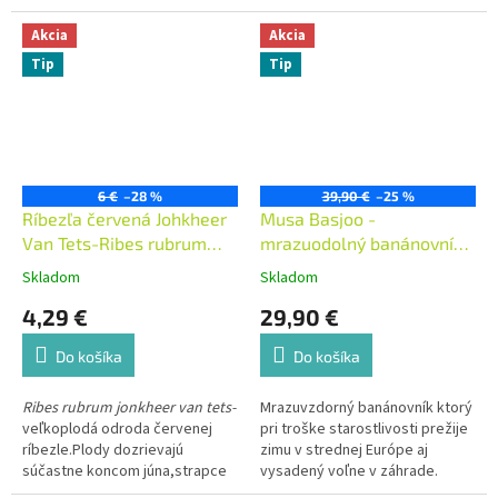
plodnosti.
Šťavnaté plody
dožiť aj viac než
100 rokov
. V
vhodné na priamy konzum aj na
našich podmienkach sa dá
Akcia
Akcia
spracovanie na kompóty,
pestovať, ale potrebuje vhodné
Tip
Tip
marmelády, šťavy a pod.
Má
miesto a trpezlivosť.
antioxidačné účinky, vhodná pri
cievnych a srdcových
chorobách a užíva sa pri
prechladnutí.
Vysadiť na slnečné
miesto do kvalitnej zeminy,
odolná do -18 °C.
6 €
–28 %
39,90 €
–25 %
Ríbezľa červená Johkheer
Musa Basjoo -
Van Tets-Ribes rubrum
mrazuodolný banánovník
jonkheer van tets
-19C° Extra
Skladom
Skladom
4,29 €
29,90 €
Do košíka
Do košíka
Ribes rubrum jonkheer van tets-
Mrazuvzdorný banánovník ktorý
veľkoplodá odroda červenej
pri troške starostlivosti prežije
ríbezle.Plody dozrievajú
zimu v strednej Európe aj
súčastne koncom júna,strapce
vysadený voľne v záhrade.
sú dlhé s tmavočervenými
Pochádza z južného Japonska,