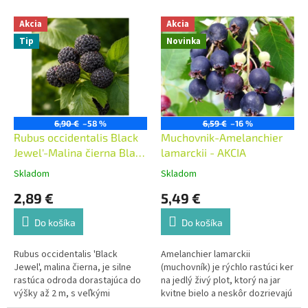
e
V
p
Akcia
Akcia
ý
r
Tip
Novinka
p
o
i
d
s
u
p
k
r
t
o
6,90 €
–58 %
6,59 €
–16 %
o
d
Rubus occidentalis ´Black
Muchovnik-Amelanchier
v
u
Jewel'-Malina čierna ´Black
lamarckii - AKCIA
k
Jewel'
Skladom
Skladom
t
2,89 €
5,49 €
o
v
Do košíka
Do košíka
Rubus occidentalis 'Black
Amelanchier lamarckii
Jewel', malina čierna, je silne
(muchovník) je rýchlo rastúci ker
rastúca odroda dorastajúca do
na jedlý živý plot, ktorý na jar
výšky až 2 m, s veľkými
kvitne bielo a neskôr dozrievajú
guľatými čiernymi plodmi
plody chuťou i vzhľadom