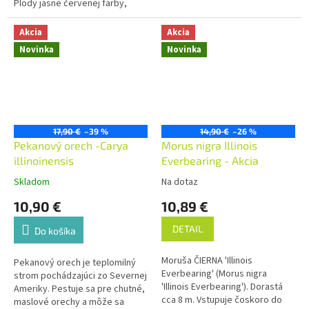
Plody jasne červenej farby,
dekoratívne žlté plody.
šťavnaté. Jedna z najnovších
odrôd. Vyniká vysokými úrodami
Akcia
Akcia
stredne veľkých plodov veľmi
Novinka
Novinka
dobrej chuti a rezistenciou proti
americkej múčnatke egreša.
Odroda je veľmi plodné,
samoopelivá. . Obsahujú vitamín
A, B, C, E omega 3 a omega 6
mastné kyseliny.
17,90 €
–39 %
14,90 €
–26 %
Pekanový orech -Carya
Morus nigra Illinois
illinoinensis
Everbearing - Akcia
Skladom
Na dotaz
10,90 €
10,89 €
DETAIL
Do košíka
Moruša ČIERNA 'Illinois
Pekanový orech je teplomilný
Everbearing' (Morus nigra
strom pochádzajúci zo Severnej
'Illinois Everbearing').
Dorastá
Ameriky. Pestuje sa pre chutné,
cca 8 m. Vstupuje čoskoro do
maslové orechy a môže sa