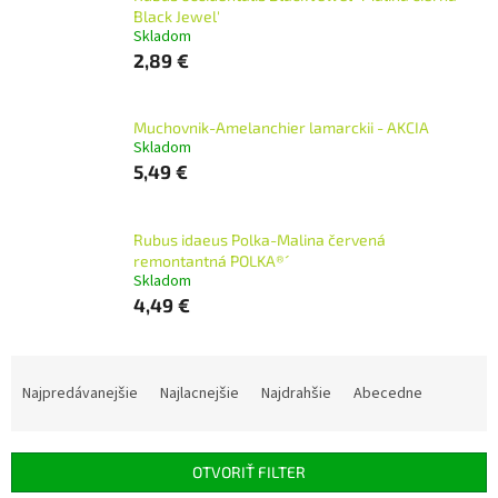
´Black Jewel'
Skladom
2,89 €
Muchovnik-Amelanchier lamarckii - AKCIA
Skladom
5,49 €
Rubus idaeus Polka-Malina červená
remontantná ´POLKA®´
Skladom
4,49 €
R
a
Najpredávanejšie
Najlacnejšie
Najdrahšie
Abecedne
d
e
n
OTVORIŤ FILTER
i