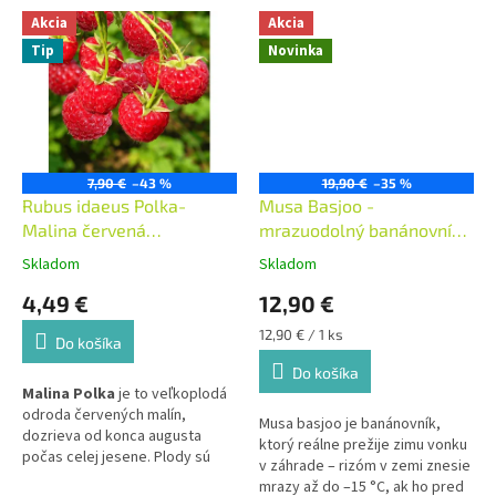
vynikajúcej chuti. Je veľmi
pripomínajúce čučoriedky.
Akcia
Akcia
plodná a dozrieva postupne od
Dorastá do výšky okolo 3
Tip
Novinka
júna do októbra.
metrov a šírky cez 5 metrov.
7,90 €
–43 %
19,90 €
–35 %
Rubus idaeus Polka-
Musa Basjoo -
Malina červená
mrazuodolný banánovník
remontantná ´POLKA®´
AKCIA
Skladom
Skladom
4,49 €
12,90 €
Jednotková
12,90 € / 1 ks
Do košíka
cena:
Do košíka
Malina Polka
je to veľkoplodá
odroda červených malín,
Musa basjoo je banánovník,
dozrieva od konca augusta
ktorý reálne prežije zimu vonku
počas celej jesene. Plody sú
v záhrade – rizóm v zemi znesie
veľké, majú kužeľovitý tvar a
mrazy až do –15 °C, ak ho pred