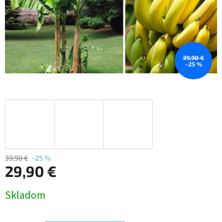
39,90 €
–25 %
39,90 €
–25 %
29,90 €
Jednotková
Skladom
cena: