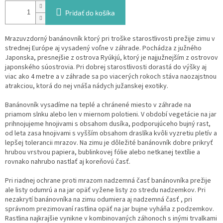
Pridať do košíka
Mrazuvzdorný banánovník ktorý pri troške starostlivosti prežije zimu v
strednej Európe aj vysadený voľne v záhrade. Pochádza z južného
Japonska, presnejšie z ostrova Ryúkjú, ktorý je najjužnejším z ostrovov
japonského súostrovia. Pri dobrej starostlivosti dorastá do výšky aj
viac ako 4 metre a v záhrade sa po viacerých rokoch stáva naozajstnou
atrakciou, ktorá do nej vnáša nádych južanskej exotiky.
Banánovník vysadíme na teplé a chránené miesto v záhrade na
priamom slnku alebo len v miernom polotieni. V období vegetácie na jar
prihnojujeme hnojivami s obsahom dusíka, podporujúceho bujný rast,
od leta zasa hnojivami s vyšším obsahom draslíka kvôli vyzretiu pletív a
lepšej tolerancii mrazov. Na zimu je dôležité banánovník dobre prikryť
hrubou vrstvou papiera, bublinkovej fólie alebo netkanej textílie a
rovnako nahrubo nastlať aj koreňovú časť.
Pri riadnej ochrane proti mrazom nadzemná časť banánovníka prežije
ale listy odumrú a na jar opäť vyžene listy zo stredu nadzemkov. Pri
nezakrytí banánovníka na zimu odumiera aj nadzemná časť , pri
správnom prezimovaní rastlina opäť na jar bujne vyháňa z podzemkov.
Rastlina najkrajšie vynikne v kombinovaných záhonoch s inými trvalkami