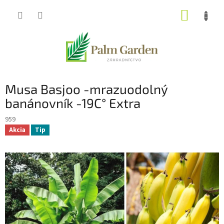
Prejsť
NÁKUP
na
obsah
KOŠÍK
Musa Basjoo -mrazuodolný
banánovník -19C° Extra
959
Akcia
Tip