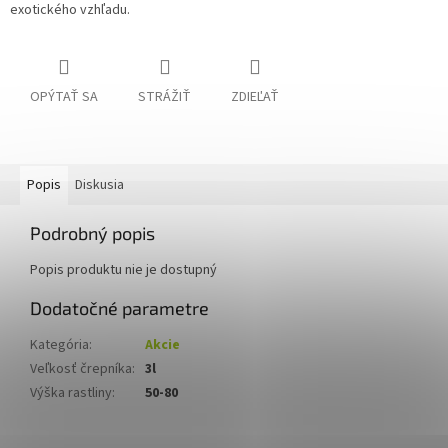
exotického vzhľadu.
OPÝTAŤ SA
STRÁŽIŤ
ZDIEĽAŤ
Popis
Diskusia
Podrobný popis
Popis produktu nie je dostupný
Dodatočné parametre
Kategória
:
Akcie
Veľkosť črepníka
:
3l
Výška rastliny
:
50-80