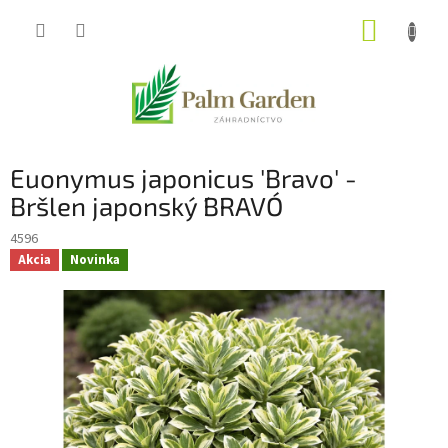
Prejsť
NÁKUP
na
obsah
KOŠÍK
Euonymus japonicus 'Bravo' -
Bršlen japonský ´BRAVO´
4596
Akcia
Novinka