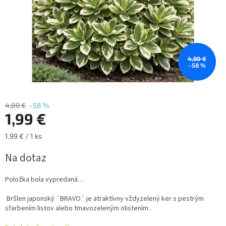
4,80 €
–58 %
4,80 €
–58 %
1,99 €
Jednotková
1,99 € / 1 ks
cena:
Na dotaz
Položka bola vypredaná…
Bršlen japonský ´BRAVO´ je atraktívny vždyzelený ker s pestrým
sfarbením listov alebo tmavozeleným olistením .