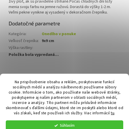
živý plot, ak sú pravidelne strihané.Počas chladných dní listy
menia svoju farbu na jemne ružovú. Dorastá do výšky 1-2 m.
Veľmi pekne vynikne aj vysadený v dekoračnom črepníku.
Dodatočné parametre
Kategória
:
Onedlho v ponuke
Veľkosť črepníka
:
9x9 cm
Výška rastliny
:
Položka bola vypredaná…
Z
á
Hurmikaki.com
Na prispôsobenie obsahu a reklám, poskytovanie funkcií
p
sociálnych médií a analýzu návštevnosti používame súbory
ä
cookie. Informácie o tom, ako používate naše webové stránky,
t
poskytujeme aj našim partnerom v oblasti sociálnych médií,
i
inzercie a analýzy. Títo partneri môžu príslušné informácie
skombinovať s ďalšími údajmi, ktoré ste im poskytli alebo ktoré od
e
vás získali, keď ste používali ich služby.
Viac informácií
tu
.
Vytvoril Shoptet
Súhlasím