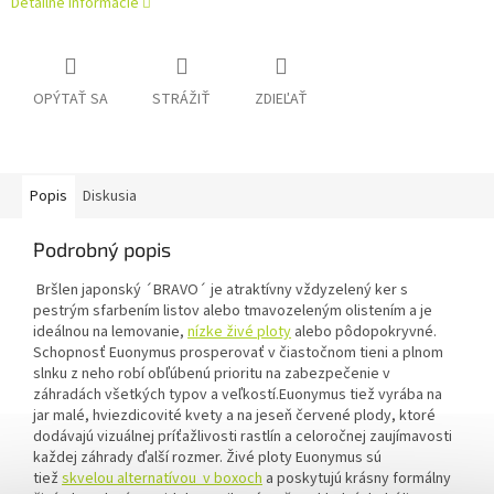
Detailné informácie
OPÝTAŤ SA
STRÁŽIŤ
ZDIEĽAŤ
Popis
Diskusia
Podrobný popis
Bršlen japonský ´BRAVO´ je atraktívny vždyzelený ker s
pestrým sfarbením listov alebo tmavozeleným olistením a je
ideálnou na lemovanie,
nízke živé ploty
alebo pôdopokryvné.
Schopnosť Euonymus prosperovať v čiastočnom tieni a plnom
slnku z neho robí obľúbenú prioritu na zabezpečenie v
záhradách všetkých typov a veľkostí.Euonymus tiež vyrába na
jar malé, hviezdicovité kvety a na jeseň červené plody, ktoré
dodávajú vizuálnej príťažlivosti rastlín a celoročnej zaujímavosti
každej záhrady ďalší rozmer. Živé ploty Euonymus sú
tiež
skvelou alternatívou v boxoch
a poskytujú krásny formálny