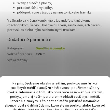
svahy a slnečné plochy,
prírodné lúčne výsadby,
pôdopokryvné výsadby namiesto nízkeho trávnika.
V záhrade sa krásne kombinuje s levanduľou, klinčekom,
rozchodníkom, šalviou, kostravou sivou, santolínou, echinaceou,
perovskiou alebo inými suchomilnými trvalkami.
Dodatočné parametre
Kategória
:
Onedlho v ponuke
Veľkosť črepníka
:
9x9cm
Výška rastliny
:
Z
á
Hurmikaki.com
Na prispôsobenie obsahu a reklám, poskytovanie funkcií
p
sociálnych médií a analýzu návštevnosti používame súbory
ä
cookie. Informácie o tom, ako používate naše webové stránky,
t
poskytujeme aj našim partnerom v oblasti sociálnych médií,
i
inzercie a analýzy. Títo partneri môžu príslušné informácie
skombinovať s ďalšími údajmi, ktoré ste im poskytli alebo ktoré od
e
vás získali, keď ste používali ich služby.
Viac informácií
tu
.