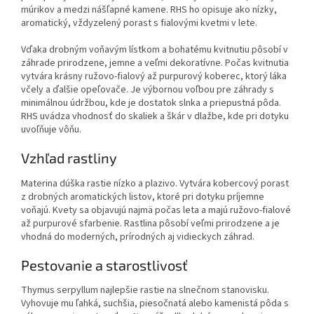
múrikov a medzi nášľapné kamene. RHS ho opisuje ako nízky,
aromatický, vždyzelený porast s fialovými kvetmi v lete.
Vďaka drobným voňavým lístkom a bohatému kvitnutiu pôsobí v
záhrade prirodzene, jemne a veľmi dekoratívne. Počas kvitnutia
vytvára krásny ružovo-fialový až purpurový koberec, ktorý láka
včely a ďalšie opeľovače. Je výbornou voľbou pre záhrady s
minimálnou údržbou, kde je dostatok slnka a priepustná pôda.
RHS uvádza vhodnosť do skaliek a škár v dlažbe, kde pri dotyku
uvoľňuje vôňu.
Vzhľad rastliny
Materina dúška rastie nízko a plazivo. Vytvára kobercový porast
z drobných aromatických listov, ktoré pri dotyku príjemne
voňajú. Kvety sa objavujú najmä počas leta a majú ružovo-fialové
až purpurové sfarbenie. Rastlina pôsobí veľmi prirodzene a je
vhodná do moderných, prírodných aj vidieckych záhrad.
Pestovanie a starostlivosť
Thymus serpyllum najlepšie rastie na slnečnom stanovisku.
Vyhovuje mu ľahká, suchšia, piesočnatá alebo kamenistá pôda s