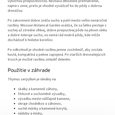
výbornou priepustnosťou. Neznáša dlhodobé premokrenie,
najmä v zime, preto je vhodné vysádzať ho do pôdy s dobrou
drenážou.
Po zakorenení dobre znáša sucho a patrí medzi veľmi nenáročné
rastliny. Missouri Botanical Garden uvádza, že sa ľahko pestuje v
suchej až stredne vlhkej, dobre priepustnej pôde na plnom slnku
a dobre toleruje sucho, no nemá rád mokré pôdy, kde môže
dochádzať k hnilobe koreňov.
Po odkvitnutí je vhodné rastlinu jemne zostrihnúť, aby zostala
hustá, kompaktná a pekne zapojená. Pri starších drevnatejúcich
trsoch je možné rastlinu zmladiť delením.
Použitie v záhrade
Thymus serpyllum je ideálny na:
skalky a kamenné záhony,
štrkové a suchomilné výsadby,
výsadbu medzi nášľapné kamene,
okraje chodníkov a záhonov,
suché múriky a kamenné korytá,
nádoby a misky,