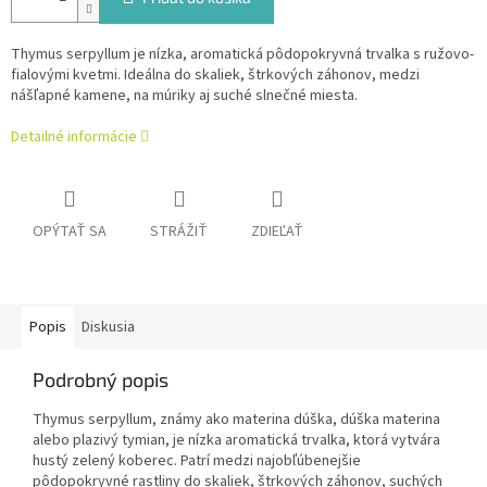
Thymus serpyllum je nízka, aromatická pôdopokryvná trvalka s ružovo-
fialovými kvetmi. Ideálna do skaliek, štrkových záhonov, medzi
nášľapné kamene, na múriky aj suché slnečné miesta.
Detailné informácie
OPÝTAŤ SA
STRÁŽIŤ
ZDIEĽAŤ
Popis
Diskusia
Podrobný popis
Thymus serpyllum, známy ako materina dúška, dúška materina
alebo plazivý tymian, je nízka aromatická trvalka, ktorá vytvára
hustý zelený koberec. Patrí medzi najobľúbenejšie
pôdopokryvné rastliny do skaliek, štrkových záhonov, suchých