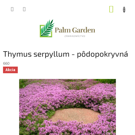
Prejsť
NÁKUP
na
obsah
KOŠÍK
Thymus serpyllum - pôdopokryvná
660
Akcia