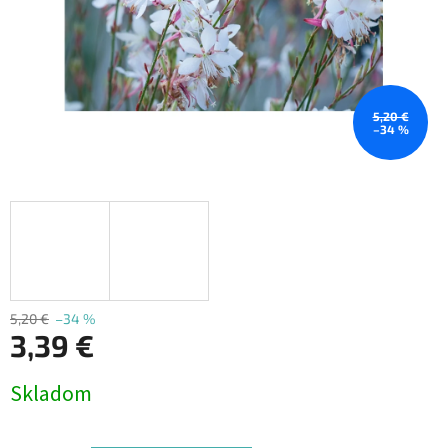
5,20 €
–34 %
5,20 €
–34 %
3,39 €
Jednotková
Skladom
cena: