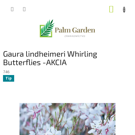
Prejsť
NÁKUP
na
obsah
KOŠÍK
Gaura lindheimeri Whirling
Butterflies -AKCIA
746
Tip