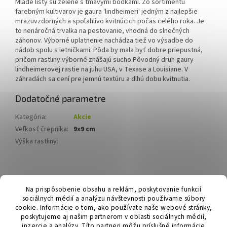
Mladé listy sú zelené s tmavými bodkami. Zo sortimentu
farebným kultivarov je gaura 'lindheimeri' jedným z najlepšie
mrazuvzdorných a spoľahlivo kvitnúcich počas celého roka.
Je
to nenáročná trvalka na pestovanie, vhodná do slnečných
záhonov. Výborné uplatnenie nachádza tiež vo výsadbe do
nádob spolu s letničkami. Pôda by mala byť dobre priepustná,
pričom rastliny výborné znášajú sucho.
Pôvodný druh gaury
lindheimerovej rastie na juhu USA, v Texase a Louisiane. V
záhradách sa cení pre jemnú textúru a dlhú dobu kvitnutia.
Dodatočné parametre
Kategória
:
Akcie
Veľkosť črepníka
:
9x9 cm
Výška rastliny
:
Z
á
Hurmikaki.com
Na prispôsobenie obsahu a reklám, poskytovanie funkcií
p
sociálnych médií a analýzu návštevnosti používame súbory
ä
cookie. Informácie o tom, ako používate naše webové stránky,
t
poskytujeme aj našim partnerom v oblasti sociálnych médií,
i
inzercie a analýzy. Títo partneri môžu príslušné informácie