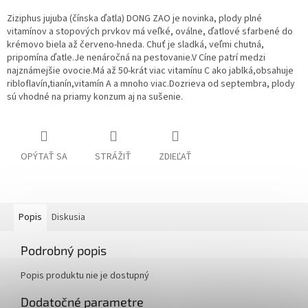
Ziziphus jujuba (čínska ďatla) DONG ZAO je novinka, plody plné
vitamínov a stopových prvkov má veľké, oválne, ďatlové sfarbené do
krémovo biela až červeno-hneda. Chuť je sladká, veľmi chutná,
pripomína ďatle.
Je nenáročná na pestovanie.V Cíne patrí medzi
najznámejšie ovocie.Má až 50-krát viac vitamínu C ako jablká,obsahuje
ribloflavín,tianín,vitamín A a mnoho viac.Dozrieva od septembra, plody
sú vhodné na priamy konzum aj na sušenie.
OPÝTAŤ SA
STRÁŽIŤ
ZDIEĽAŤ
Popis
Diskusia
Podrobný popis
Popis produktu nie je dostupný
Dodatočné parametre