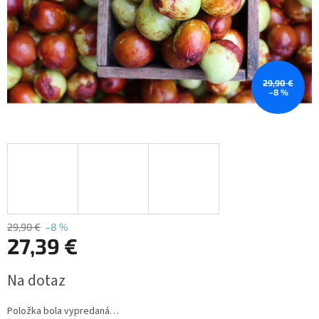
29,90 €
–8 %
29,90 €
–8 %
27,39 €
Jednotková
Na dotaz
cena:
Položka bola vypredaná…