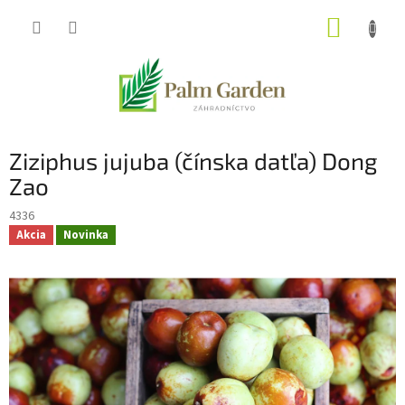
Prejsť
NÁKUP
na
obsah
KOŠÍK
Ziziphus jujuba (čínska datľa) Dong
Zao
4336
Akcia
Novinka