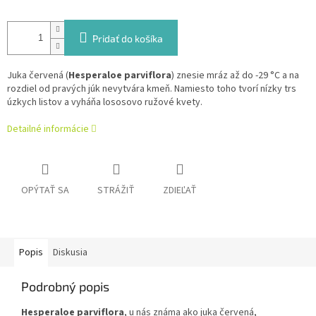
Pridať do košíka
Juka červená (
Hesperaloe parviflora
) znesie mráz až do -29 °C a na
rozdiel od pravých júk nevytvára kmeň. Namiesto toho tvorí nízky trs
úzkych listov a vyháňa lososovo ružové kvety.
Detailné informácie
OPÝTAŤ SA
STRÁŽIŤ
ZDIEĽAŤ
Popis
Diskusia
Podrobný popis
Hesperaloe parviflora
, u nás známa ako juka červená,