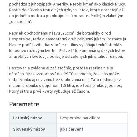
pochádza z juhozápadu Ameriky. Nerobí kmeň ako klasické juky.
Rastie do nízkeho trsu dlhých úzkych listov, ktoré dorastajú až
do jedného metra a po okrajoch sú porastené dlhým vláknitým
„ochlpením".
Napriek obchodnému názvu „Yucca" ide botanicky o rod
Hesperaloe, teda o samostatný druh príbuzný jukám. Poznáte ju
hlavne podľa kvitnutia: staršie rastliny vyháňajú tenké steblá s
lososovo ružovými kvetmi. Práve táto kombinácia úzkych listov
a farebných kvetov ju odlišuje od zelených júk s tuhou ružicou.
Pestovanie zvládne aj začiatočník, pretože rastlina nie je
náročná. Mrazuvzdornosť do -29 °C znamená, že u nás môže
ostať vonku aj cez zimu bez stahovania dnu. Táto rastlina je v
malom črepníku s objemom 1,5 litra, ide teda o mladý jedinec,
ktorý si trs a prvé kvety vybuduje až časom.
Parametre
Latinský názov
Hesperaloe parviflora
Slovenský názov
juka červená