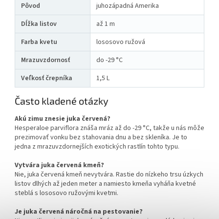
Pôvod
juhozápadná Amerika
Dĺžka listov
až 1 m
Farba kvetu
lososovo ružová
Mrazuvzdornosť
do -29 °C
Veľkosť črepníka
1,5 L
Často kladené otázky
Akú zimu znesie juka červená?
Hesperaloe parviflora znáša mráz až do -29 °C, takže u nás môže
prezimovať vonku bez stahovania dnu a bez skleníka. Je to
jedna z mrazuvzdornejších exotických rastlín tohto typu.
Vytvára juka červená kmeň?
Nie, juka červená kmeň nevytvára. Rastie do nízkeho trsu úzkych
listov dlhých až jeden meter a namiesto kmeňa vyháňa kvetné
steblá s lososovo ružovými kvetmi.
Je juka červená náročná na pestovanie?