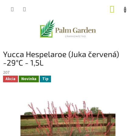
Prejsť
NÁKUP
na
obsah
KOŠÍK
Yucca Hespelaroe (Juka červená)
-29°C - 1,5L
207
Akcia
Novinka
Tip