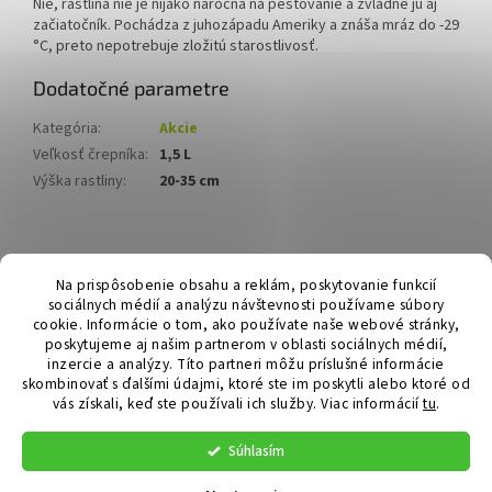
Nie, rastlina nie je nijako náročná na pestovanie a zvládne ju aj
začiatočník. Pochádza z juhozápadu Ameriky a znáša mráz do -29
°C, preto nepotrebuje zložitú starostlivosť.
Dodatočné parametre
Kategória
:
Akcie
Veľkosť črepníka
:
1,5 L
Výška rastliny
:
20-35 cm
Z
á
Hurmikaki.com
Na prispôsobenie obsahu a reklám, poskytovanie funkcií
p
sociálnych médií a analýzu návštevnosti používame súbory
ä
cookie. Informácie o tom, ako používate naše webové stránky,
t
poskytujeme aj našim partnerom v oblasti sociálnych médií,
i
inzercie a analýzy. Títo partneri môžu príslušné informácie
skombinovať s ďalšími údajmi, ktoré ste im poskytli alebo ktoré od
e
vás získali, keď ste používali ich služby.
Viac informácií
tu
.
Vytvoril Shoptet
Súhlasím
Copyright 2026
Hurmikaki.com
. Všetky práva vyhradené.