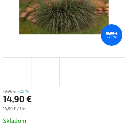
19,90 €
–25 %
19,90 €
–25 %
14,90 €
Jednotková
14,90 € / 1 ks
cena:
Skladom