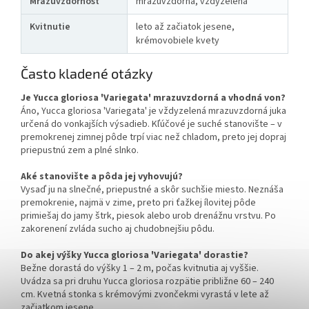
Mrazuvzdornosť
mrazuvzdorná, vždyzelená
Kvitnutie
leto až začiatok jesene,
krémovobiele kvety
Často kladené otázky
Je Yucca gloriosa 'Variegata' mrazuvzdorná a vhodná von?
Áno, Yucca gloriosa 'Variegata' je vždyzelená mrazuvzdorná juka
určená do vonkajších výsadieb. Kľúčové je suché stanovište – v
premokrenej zimnej pôde trpí viac než chladom, preto jej dopraj
priepustnú zem a plné slnko.
Aké stanovište a pôda jej vyhovujú?
Vysaď ju na slnečné, priepustné a skôr suchšie miesto. Neznáša
premokrenie, najmä v zime, preto pri ťažkej ílovitej pôde
primiešaj do jamy štrk, piesok alebo urob drenážnu vrstvu. Po
zakorenení zvláda sucho aj chudobnejšiu pôdu.
Do akej výšky Yucca gloriosa 'Variegata' dorastie?
Bežne dorastá do výšky 1 – 2 m, počas kvitnutia aj vyššie.
Uvádza sa pri druhu Yucca gloriosa rozpätie približne 60 – 240
cm. Kvetná stonka s krémovými zvončekmi vyrastá v lete až
začiatkom jesene.