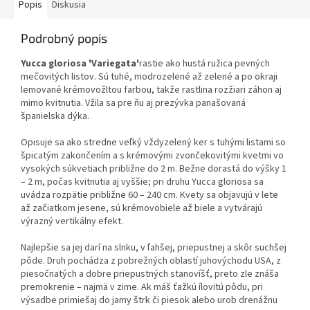
Anemone, či Actaea zjemňuje
Popis
Diskusia
hrubé kontúry stavieb.
Perovník na zimu zaťahuje listy.
Podrobný popis
Hodí sa predovšetkým pre
výsadby pod koruny listnatých
Yucca gloriosa 'Variegata'
rastie ako hustá ružica pevných
stromov a na rôzne tienisté
mečovitých listov. Sú tuhé, modrozelené až zelené a po okraji
stanovištia. Pôda by nemala
lemované krémovožltou farbou, takže rastlina rozžiari záhon aj
preschnúť a ideálna je mierne
mimo kvitnutia. Vžila sa pre ňu aj prezývka panašovaná
kyslá a priepustná.
španielska dýka.
Opisuje sa ako stredne veľký vždyzelený ker s tuhými listami so
špicatým zakončením a s krémovými zvončekovitými kvetmi vo
vysokých súkvetiach približne do 2 m. Bežne dorastá do výšky 1
– 2 m, počas kvitnutia aj vyššie; pri druhu Yucca gloriosa sa
uvádza rozpätie približne 60 – 240 cm. Kvety sa objavujú v lete
až začiatkom jesene, sú krémovobiele až biele a vytvárajú
výrazný vertikálny efekt.
Najlepšie sa jej darí na slnku, v ľahšej, priepustnej a skôr suchšej
pôde. Druh pochádza z pobrežných oblastí juhovýchodu USA, z
piesočnatých a dobre priepustných stanovíšť, preto zle znáša
premokrenie – najmä v zime. Ak máš ťažkú ílovitú pôdu, pri
výsadbe primiešaj do jamy štrk či piesok alebo urob drenážnu