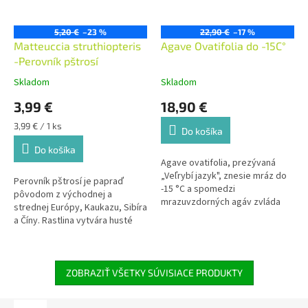
5,20 €
–23 %
22,90 €
–17 %
Matteuccia struthiopteris
Agave Ovatifolia do -15C°
-Perovník pštrosí
Skladom
Skladom
3,99 €
18,90 €
Jednotková
3,99 € / 1 ks
Do košíka
cena:
Do košíka
Agave ovatifolia, prezývaná
„Veľrybí jazyk", znesie mráz do
Perovník pštrosí je papraď
-15 °C a spomedzi
pôvodom z východnej a
mrazuvzdorných agáv zvláda
strednej Európy, Kaukazu, Sibíra
chladné a vlhkejšie podnebie
a Číny. Rastlina vytvára husté
najlepšie. Väčšina agáv u nás
trsy olivovo zelených listov. U
vlhkú zimu neprežije – táto je
záhradníkov sa teší mimoriadnej
výnimka.
obľube pre svoj vznešený
habitus. Je trvalkou modernej
ZOBRAZIŤ VŠETKY SÚVISIACE PRODUKTY
architektúry. V kombinácií z
inými kvitnúcimi druhmi ako je