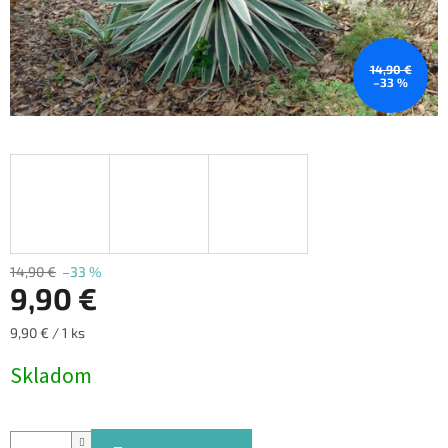
14,90 €
–33 %
14,90 €
–33 %
9,90 €
Jednotková
9,90 € / 1 ks
cena:
Skladom