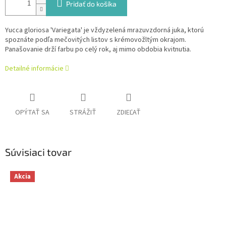
Pridať do košíka
Yucca gloriosa 'Variegata' je vždyzelená mrazuvzdorná juka, ktorú
spoznáte podľa mečovitých listov s krémovožltým okrajom.
Panašovanie drží farbu po celý rok, aj mimo obdobia kvitnutia.
Detailné informácie
OPÝTAŤ SA
STRÁŽIŤ
ZDIEĽAŤ
Súvisiaci tovar
Akcia