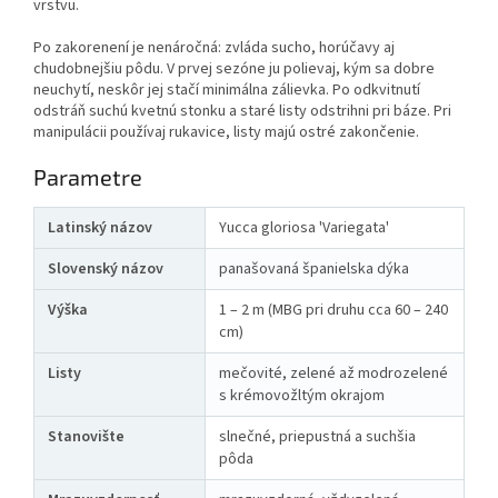
vrstvu.
Po zakorenení je nenáročná: zvláda sucho, horúčavy aj
chudobnejšiu pôdu. V prvej sezóne ju polievaj, kým sa dobre
neuchytí, neskôr jej stačí minimálna zálievka. Po odkvitnutí
odstráň suchú kvetnú stonku a staré listy odstrihni pri báze. Pri
manipulácii používaj rukavice, listy majú ostré zakončenie.
Parametre
Latinský názov
Yucca gloriosa 'Variegata'
Slovenský názov
panašovaná španielska dýka
Výška
1 – 2 m (MBG pri druhu cca 60 – 240
cm)
Listy
mečovité, zelené až modrozelené
s krémovožltým okrajom
Stanovište
slnečné, priepustná a suchšia
pôda