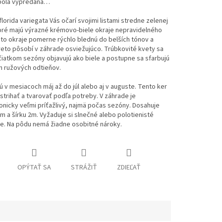
bola vypredaná…
lorida variegata Vás očarí svojimi listami stredne zelenej
toré majú výrazné krémovo-biele okraje nepravidelného
eto okraje pomerne rýchlo blednú do belších tónov a
reto pôsobí v záhrade osviežujúco. Trúbkovité kvety sa
čiatkom sezóny objavujú ako biele a postupne sa sfarbujú
h ružových odtieňov.
ú v mesiacoch máj až do júl alebo aj v auguste. Tento ker
rihať a tvarovať podľa potreby. V záhrade je
onicky veľmi príťažlivý, najmä počas sezóny. Dosahuje
m a šírku 2m. Vyžaduje si slnečné alebo polotienisté
te. Na pôdu nemá žiadne osobitné nároky.
OPÝTAŤ SA
STRÁŽIŤ
ZDIEĽAŤ