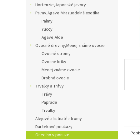
Hortenzie,Japonské javory
Palmy,Agave,Mrazuodolná exotika
Palmy
Yuccy
Agave,Aloe
Ovocné dreviny,Menej známe ovocie
Ovocné stromy
Ovocné kríky
Menej známe ovocie
Drobné ovocie
Trvalky a Trávy
Trávy
Paprade
Trvalky
Alejové a listnaté stromy
Darčekové poukazy
Popi
Onedlho v ponuke