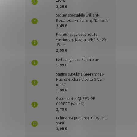
Akcia
2,29 €
Sedum spectabile Brilliant-
Rozchodník nádherný "Brilliant"
2,49 €
Prunus laucerasus novita -
vavrínovec Novita - AKCIA - 20-
35 cm
2,99 €
Festuca glauca Elijah blue
1,99 €
Sagina subulata Green moss-
Machovnička šidlovitá Green
moss
1,99 €
Cotoneaster QUEEN OF
CARPET (skalník)
2,79 €
Echinacea purpurea ‘Cheyenne
Spirit’
2,99 €