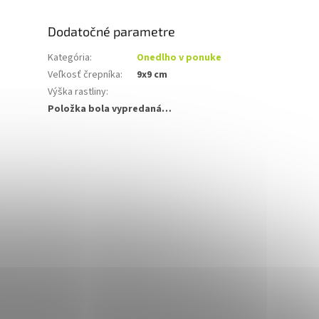
Dodatočné parametre
Kategória
:
Onedlho v ponuke
Veľkosť črepníka
:
9x9 cm
Výška rastliny
:
Položka bola vypredaná…