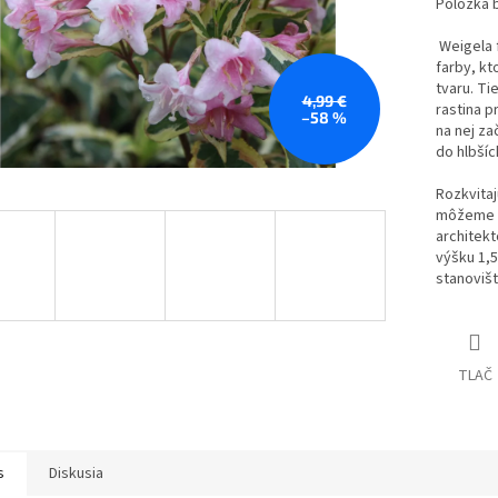
Položka 
Weigela f
farby, k
tvaru. Ti
4,99 €
rastina p
–58 %
na nej za
do hlbšíc
Rozkvitaj
môžeme st
architekt
výšku 1,5
stanoviš
TLAČ
s
Diskusia