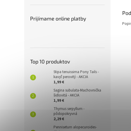
Pod
Prijímame online platby
Popi
Top 10 produktov
Stipa tenuissima Pony Tails -
kavyľ perovitý - AKCIA
1,99 €
Sagina subulata-Machovnička
šidlovitá - AKCIA
1,99 €
Thymus serpyllum -
pôdopokryvná
2,29 €
Pennisetum alopecuroides-