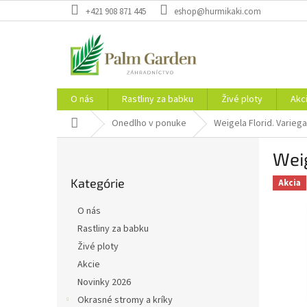
Prejsť
+421 908 871 445
eshop@hurmikaki.com
na
obsah
O nás
Rastliny za babku
Živé ploty
Akc
Domov
Onedlho v ponuke
Weigela Florid. Varieg
B
Weig
o
Preskočiť
č
Kategórie
kategórie
Akcia
n
ý
O nás
p
Rastliny za babku
a
Živé ploty
n
e
Akcie
l
Novinky 2026
Okrasné stromy a kríky