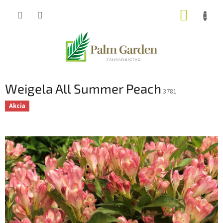
Prejsť
NÁKUP
na
obsah
KOŠÍK
Weigela All Summer Peach
3781
Akcia