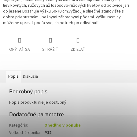
lievikovitých, ružových až lososovo-ružových kvetov od polovice jari
do jesene.Dosahuje výšku 50-70 cm.Vyžaduje slnečné stanovište s
dobre priepustnými, bežnými záhradnými pôdami. Výšku rastliny
môžeme upraviť podľa svojich potrieb po odkvitnutí.
OPÝTAŤ SA
STRÁŽIŤ
ZDIEĽAŤ
Popis
Diskusia
Podrobný popis
Popis produktu nie je dostupný
Dodatočné parametre
Kategória
:
Onedlho v ponuke
Veľkosť črepníka
:
P12