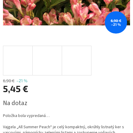
6,90 €
–21 %
6,90 €
–21 %
5,45 €
Jednotková
Na dotaz
cena:
Položka bola vypredaná…
Vajgela „All Summer Peach“ je celý kompaktný, okrúhly listnatý ker s
vajcovými, námornícky zelenými listami a zoskupenie voňavých,