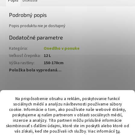
Popis
Diskusia
Podrobný popis
Popis produktu nie je dostupný
Dodatočné parametre
Kategória
:
Onedlho v ponuke
Veľkosť črepníka
:
12 L
Výška rastliny
:
150-170cm
Položka bola vypredaná…
Z
á
Hurmikaki.com
Na prispôsobenie obsahu a reklám, poskytovanie funkcií
p
sociálnych médií a analýzu návštevnosti používame súbory
ä
cookie. Informácie o tom, ako používate naše webové stránky,
t
poskytujeme aj našim partnerom v oblasti sociálnych médií,
i
inzercie a analýzy. Títo partneri môžu príslušné informácie
skombinovať s ďalšími údajmi, ktoré ste im poskytli alebo ktoré od
e
vás získali, keď ste používali ich služby.
Viac informácií
tu
.
Vytvoril Shoptet