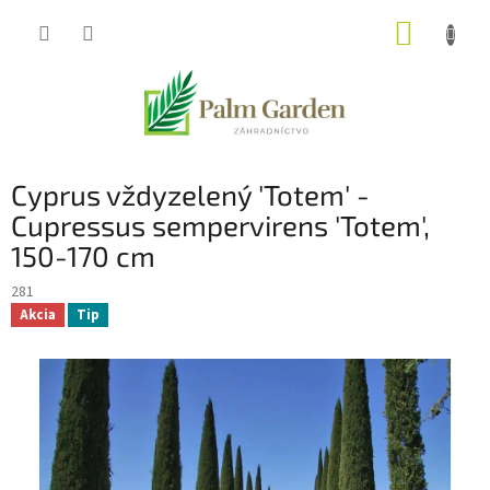
Prejsť
NÁKUP
na
obsah
KOŠÍK
Cyprus vždyzelený 'Totem' -
Cupressus sempervirens 'Totem',
150-170 cm
281
Akcia
Tip