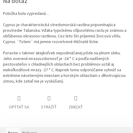
Na dotaz
Položka bola vypredaná…
Cyprus je charakteristická stredomorská rastlina pripomínajúca
prostredie Talianska. Vďaka typickému stĺpovitému rastu je známou a
obľúbenou okrasnou rastlinou. Cez leto šíri príjemnú živicovú vôňu.
Cyprus ´Totem´ má jemne rozvetvené ihličnaté lístie.
Porastie v takmer akejkoľvek nepodmáčanej pôde na plnom slnku.
Jeho overená mrazuvzdornosť je -24 ° C a podľa nadšených
pestovateľov v chladnejších oblastiach bez problémov ustál aj
niekoľkodňové mrazy -27 ° C. Napriek tomu odporúčame vyhnúť sa
extrémne náveternými miestam a horským oblastiam s dlhotrvajúcou
zimou, kde zatiaľ nie je vyskúšaný.
OPÝTAŤ SA
STRÁŽIŤ
ZDIEĽAŤ