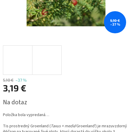
5,10 €
–37 %
5,10 €
–37 %
3,19 €
Jednotková
Na dotaz
cena:
Položka bola vypredaná…
Tis prostredný Groenland (
Taxus × media
'Groenland') je mrazuvzdorný
ihličnan na tvarované živé ploty, ktorý dorastá do výšky okolo 3