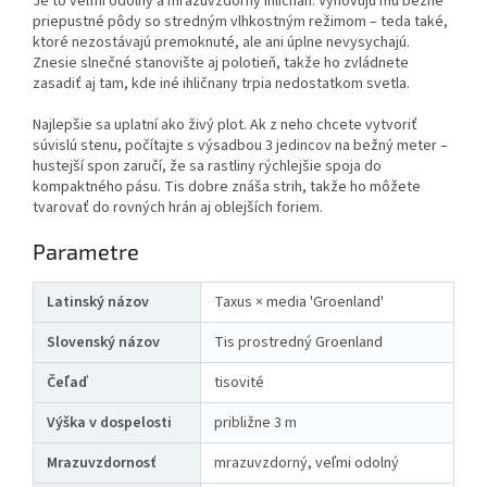
Je to veľmi odolný a mrazuvzdorný ihličnan. Vyhovujú mu bežné
priepustné pôdy so stredným vlhkostným režimom – teda také,
ktoré nezostávajú premoknuté, ale ani úplne nevysychajú.
Znesie slnečné stanovište aj polotieň, takže ho zvládnete
zasadiť aj tam, kde iné ihličnany trpia nedostatkom svetla.
Najlepšie sa uplatní ako živý plot. Ak z neho chcete vytvoriť
súvislú stenu, počítajte s výsadbou 3 jedincov na bežný meter –
hustejší spon zaručí, že sa rastliny rýchlejšie spoja do
kompaktného pásu. Tis dobre znáša strih, takže ho môžete
tvarovať do rovných hrán aj oblejších foriem.
Parametre
Latinský názov
Taxus × media 'Groenland'
Slovenský názov
Tis prostredný Groenland
Čeľaď
tisovité
Výška v dospelosti
približne 3 m
Mrazuvzdornosť
mrazuvzdorný, veľmi odolný