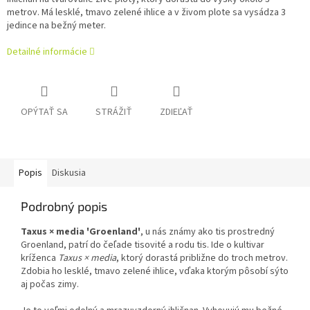
metrov. Má lesklé, tmavo zelené ihlice a v živom plote sa vysádza 3
jedince na bežný meter.
Detailné informácie
OPÝTAŤ SA
STRÁŽIŤ
ZDIEĽAŤ
Popis
Diskusia
Podrobný popis
Taxus × media 'Groenland'
, u nás známy ako tis prostredný
Groenland, patrí do čeľade tisovité a rodu tis. Ide o kultivar
kríženca
Taxus × media
, ktorý dorastá približne do troch metrov.
Zdobia ho lesklé, tmavo zelené ihlice, vďaka ktorým pôsobí sýto
aj počas zimy.