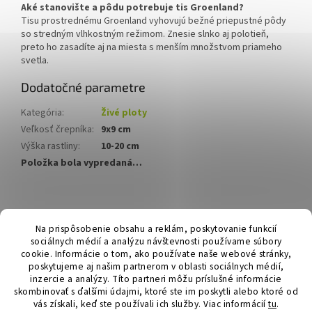
Aké stanovište a pôdu potrebuje tis Groenland?
Tisu prostrednému Groenland vyhovujú bežné priepustné pôdy
so stredným vlhkostným režimom. Znesie slnko aj polotieň,
preto ho zasadíte aj na miesta s menším množstvom priameho
svetla.
Dodatočné parametre
Kategória
:
Živé ploty
Veľkosť črepníka
:
9x9 cm
Výška rastliny
:
10-20 cm
Položka bola vypredaná…
Z
á
Hurmikaki.com
Na prispôsobenie obsahu a reklám, poskytovanie funkcií
p
sociálnych médií a analýzu návštevnosti používame súbory
ä
cookie. Informácie o tom, ako používate naše webové stránky,
t
poskytujeme aj našim partnerom v oblasti sociálnych médií,
i
inzercie a analýzy. Títo partneri môžu príslušné informácie
skombinovať s ďalšími údajmi, ktoré ste im poskytli alebo ktoré od
e
vás získali, keď ste používali ich služby.
Viac informácií
tu
.