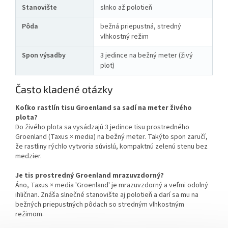
Stanovište
slnko až polotieň
Pôda
bežná priepustná, stredný
vlhkostný režim
Spon výsadby
3 jedince na bežný meter (živý
plot)
Často kladené otázky
Koľko rastlín tisu Groenland sa sadí na meter živého
plota?
Do živého plota sa vysádzajú 3 jedince tisu prostredného
Groenland (Taxus × media) na bežný meter. Takýto spon zaručí,
že rastliny rýchlo vytvoria súvislú, kompaktnú zelenú stenu bez
medzier.
Je tis prostredný Groenland mrazuvzdorný?
Áno, Taxus × media 'Groenland' je mrazuvzdorný a veľmi odolný
ihličnan. Znáša slnečné stanovište aj polotieň a darí sa mu na
bežných priepustných pôdach so stredným vlhkostným
režimom.