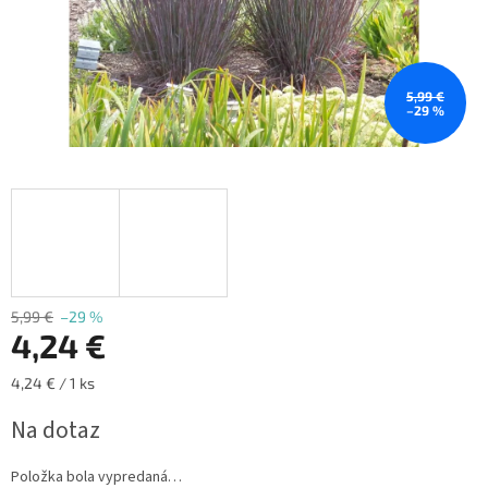
5,99 €
–29 %
5,99 €
–29 %
4,24 €
Jednotková
4,24 € / 1 ks
cena:
Na dotaz
Položka bola vypredaná…