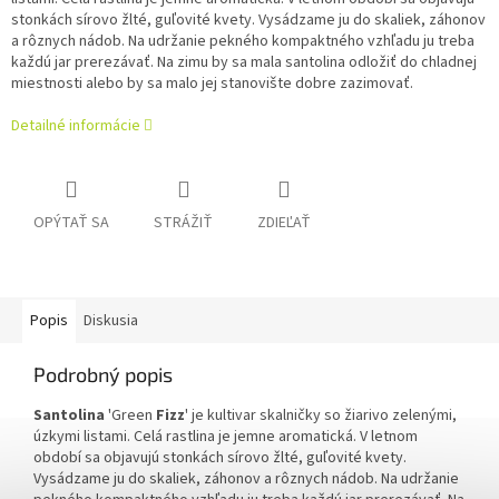
stonkách sírovo žlté, guľovité kvety. Vysádzame ju do skaliek, záhonov
a rôznych nádob.
Na udržanie pekného kompaktného vzhľadu ju treba
každú jar prerezávať. Na zimu by sa mala santolina odložiť do chladnej
miestnosti alebo by sa malo jej stanovište dobre zazimovať.
Detailné informácie
OPÝTAŤ SA
STRÁŽIŤ
ZDIEĽAŤ
Popis
Diskusia
Podrobný popis
Santolina
'Green
Fizz
' je kultivar skalničky so žiarivo zelenými,
úzkymi listami. Celá rastlina je jemne aromatická. V letnom
období sa objavujú stonkách sírovo žlté, guľovité kvety.
Vysádzame ju do skaliek, záhonov a rôznych nádob.
Na udržanie