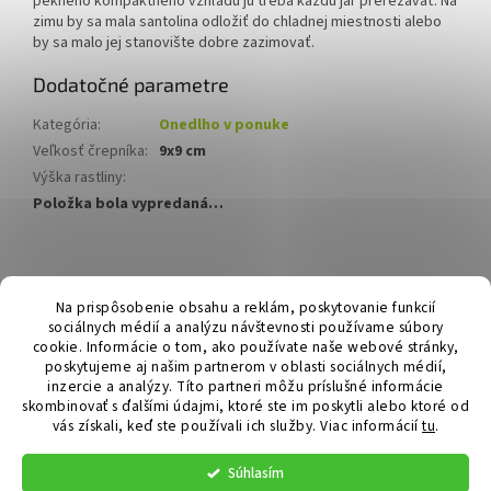
pekného kompaktného vzhľadu ju treba každú jar prerezávať. Na
zimu by sa mala santolina odložiť do chladnej miestnosti alebo
by sa malo jej stanovište dobre zazimovať.
Dodatočné parametre
Kategória
:
Onedlho v ponuke
Veľkosť črepníka
:
9x9 cm
Výška rastliny
:
Položka bola vypredaná…
Z
á
Hurmikaki.com
Na prispôsobenie obsahu a reklám, poskytovanie funkcií
p
sociálnych médií a analýzu návštevnosti používame súbory
ä
cookie. Informácie o tom, ako používate naše webové stránky,
t
poskytujeme aj našim partnerom v oblasti sociálnych médií,
i
inzercie a analýzy. Títo partneri môžu príslušné informácie
skombinovať s ďalšími údajmi, ktoré ste im poskytli alebo ktoré od
e
vás získali, keď ste používali ich služby.
Viac informácií
tu
.
Vytvoril Shoptet
Súhlasím