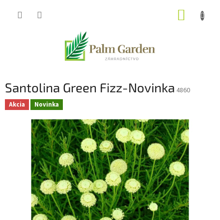
Prejsť
NÁKUP
na
obsah
KOŠÍK
Santolina Green Fizz-Novinka
4860
Akcia
Novinka