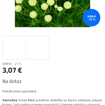
3,90 €
–21 %
3,90 €
–21 %
3,07 €
Jednotková
Na dotaz
cena:
Položka bola vypredaná…
Santolina
'Green
Fizz
' je kultivar skalničky so žiarivo zelenými, úzkymi
listami. Celá rastlina je jemne aromatická. V letnom období sa objavujú