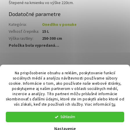
Štepené na kmienku vo výške 220cm.
Dodatočné parametre
Kategória
:
Onedlho v ponuke
Veľkosť črepníka
:
15 L
Výška rastliny
:
250-300 cm
Položka bola vypredaná…
Z
á
Hurmikaki.com
Na prispôsobenie obsahu a reklám, poskytovanie funkcií
p
sociálnych médií a analýzu návštevnosti používame súbory
ä
cookie. Informácie o tom, ako používate naše webové stránky,
t
poskytujeme aj našim partnerom v oblasti sociálnych médií,
i
inzercie a analýzy. Títo partneri môžu príslušné informácie
skombinovať s ďalšími údajmi, ktoré ste im poskytli alebo ktoré od
e
vás získali, keď ste používali ich služby.
Viac informácií
tu
.
Vytvoril Shoptet
Súhlasím
Copyright 2026
Hurmikaki.com
. Všetky práva vyhradené.
Nastavenie