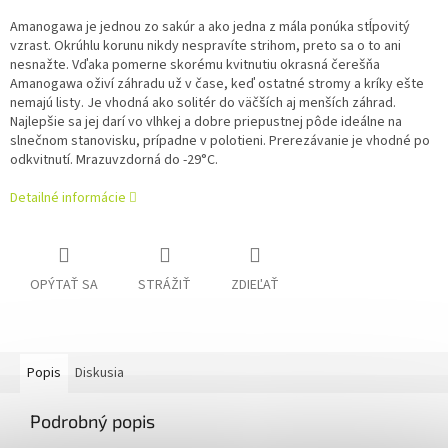
Amanogawa je jednou zo sakúr a ako jedna z mála ponúka stĺpovitý
vzrast. Okrúhlu korunu nikdy nespravíte strihom, preto sa o to ani
nesnažte.
Vďaka pomerne skorému kvitnutiu okrasná čerešňa
Amanogawa oživí záhradu už v čase, keď ostatné stromy a kríky ešte
nemajú listy. Je vhodná ako solitér do väčších aj menších záhrad.
Najlepšie sa jej darí vo vlhkej a dobre priepustnej pôde ideálne na
slnečnom stanovisku, prípadne v polotieni. Prerezávanie je vhodné po
odkvitnutí. Mrazuvzdorná do -29°C.
Detailné informácie
OPÝTAŤ SA
STRÁŽIŤ
ZDIEĽAŤ
Popis
Diskusia
Podrobný popis