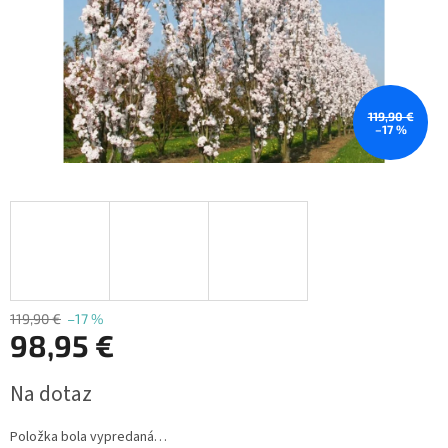
119,90 €
–17 %
119,90 €
–17 %
98,95 €
Jednotková
Na dotaz
cena:
Položka bola vypredaná…