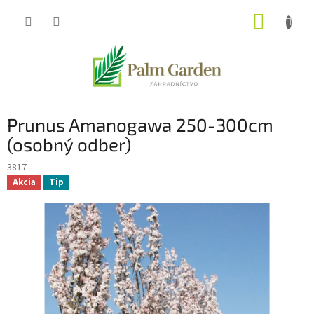
Prejsť
NÁKUP
na
obsah
KOŠÍK
Prunus Amanogawa 250-300cm
(osobný odber)
3817
Akcia
Tip