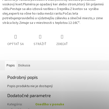
voskový kvet.Pluméria je opadavý ker alebo strom,ktorý šíri príjemnú
vôňu.Pestuje sa ako izbová rastlina v črepníku.Z kvetov sa vyrába
olej,experti na vône ho radia medzi raritu.Počas leta
potrebujenpravideľnú a výdatnejšiu zálievku a slnečné miesto,v zime
stráca listy.Zimuje sa v miestnosti s teplotou 12-16C°.
OPÝTAŤ SA
STRÁŽIŤ
ZDIEĽAŤ
Popis
Diskusia
Podrobný popis
Popis produktu nie je dostupný
Dodatočné parametre
Kategória
:
Onedlho v ponuke