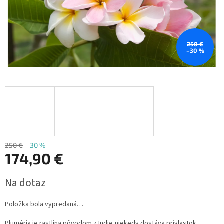
250 €
–30 %
250 €
–30 %
174,90 €
Jednotková
Na dotaz
cena:
Položka bola vypredaná…
Pluméria je rastlina pôvodom z Indie,niekedy dostáva prívlastok