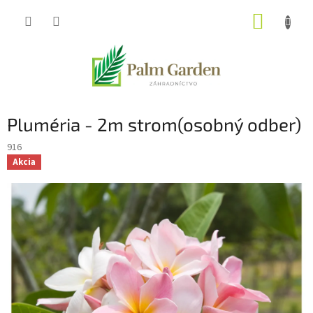
Prejsť
NÁKUP
na
obsah
KOŠÍK
Pluméria - 2m strom(osobný odber)
916
Akcia