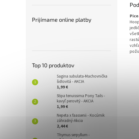
Pod
Pice
Prijímame online platby
Hoop
jedl
všet
rastú
vzhľ
poži
Top 10 produktov
Sagina subulata-Machovnička
šidlovitá - AKCIA
1,99 €
Stipa tenuissima Pony Tails -
kavyľ perovitý - AKCIA
1,99 €
Nepeta x faassenii - Kocúrnik
záhradný-Akcia
2,44 €
Thymus serpyllum -