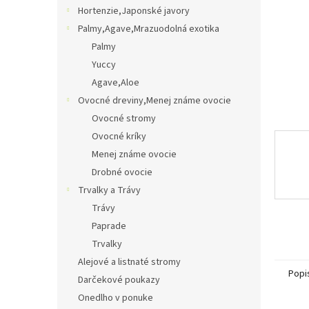
Hortenzie,Japonské javory
Palmy,Agave,Mrazuodolná exotika
Palmy
Yuccy
Agave,Aloe
Ovocné dreviny,Menej známe ovocie
Ovocné stromy
Ovocné kríky
Menej známe ovocie
Drobné ovocie
Trvalky a Trávy
Trávy
Paprade
Trvalky
Alejové a listnaté stromy
Popi
Darčekové poukazy
Onedlho v ponuke