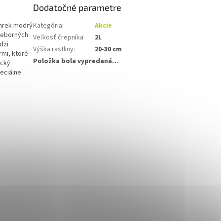
Dodatočné parametre
Smrek modrý
Kategória
:
Akcie
rieborných
Veľkosť črepníka
:
2L
dzi
Výška rastliny
:
20-30 cm
rmi, ktoré
Položka bola vypredaná…
ický
peciálne