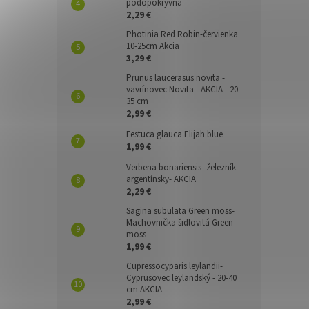
pôdopokryvná
2,29 €
Photinia Red Robin-červienka
10-25cm Akcia
3,29 €
Prunus laucerasus novita -
vavrínovec Novita - AKCIA - 20-
35 cm
2,99 €
Festuca glauca Elijah blue
1,99 €
Verbena bonariensis -železník
argentínsky- AKCIA
2,29 €
Sagina subulata Green moss-
Machovnička šidlovitá Green
moss
1,99 €
Cupressocyparis leylandii-
Cyprusovec leylandský - 20-40
cm AKCIA
2,99 €