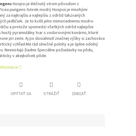
ungens
Hoopsi je ihličnatý strom pôvodom z
Picea pungens-Smrek modrý Hoopsii je mnohými
ý za najkrajšiu a najlepšiu z odrôd takzvaných
ých jedličiek. Je to kvôli jeho mimoriadnemu modro-
hličiu a pretože spomedzi všetkých odrôd najlepšie
á hustý pyramidálny tvar s vodorovnými konármi, ktoré
tesne pri zemi. Aj po dosiahnutí značnej výšky si zachováva
trický vzhľad.Má rád slnečné polohy a je úplne odolný
u. Neexistujú žiadne špeciálne požiadavky na pôdu,
akticky v akejkoľvek pôde.
informácie
OPÝTAŤ SA
STRÁŽIŤ
ZDIEĽAŤ