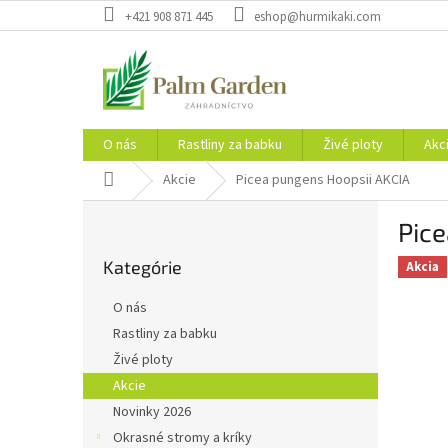
Prejsť
+421 908 871 445
eshop@hurmikaki.com
na
obsah
O nás
Rastliny za babku
Živé ploty
Akc
Domov
Akcie
Picea pungens Hoopsii AKCIA
B
Pice
o
Preskočiť
č
Kategórie
kategórie
Akcia
n
ý
O nás
p
Rastliny za babku
a
Živé ploty
n
e
Akcie
l
Novinky 2026
Okrasné stromy a kríky