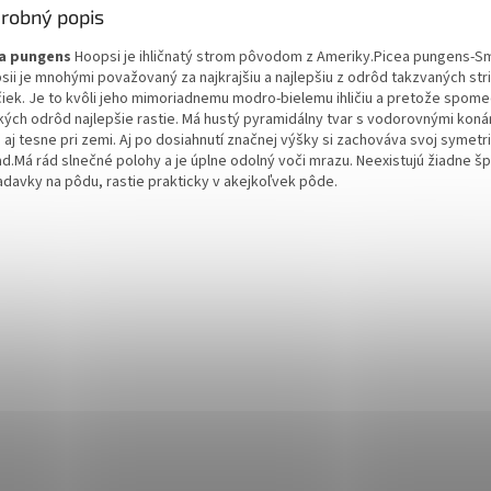
robný popis
a pungens
Hoopsi je ihličnatý strom pôvodom z Ameriky.Picea pungens-
sii je mnohými považovaný za najkrajšiu a najlepšiu z odrôd takzvaných st
ičiek. Je to kvôli jeho mimoriadnemu modro-bielemu ihličiu a pretože spome
kých odrôd najlepšie rastie. Má hustý pyramidálny tvar s vodorovnými koná
 aj tesne pri zemi. Aj po dosiahnutí značnej výšky si zachováva svoj symetr
ad.Má rád slnečné polohy a je úplne odolný voči mrazu. Neexistujú žiadne š
adavky na pôdu, rastie prakticky v akejkoľvek pôde.