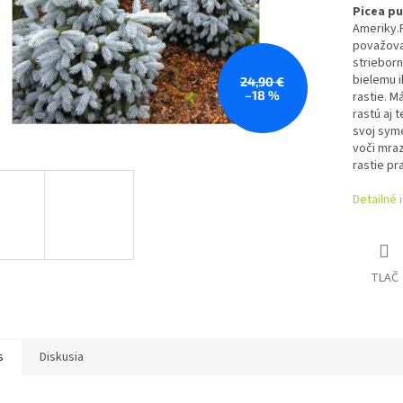
Picea p
Ameriky.
považovan
strieborn
bielemu i
24,90 €
–18 %
rastie. M
rastú aj 
svoj syme
voči mraz
rastie pr
Detailné 
TLAČ
s
Diskusia