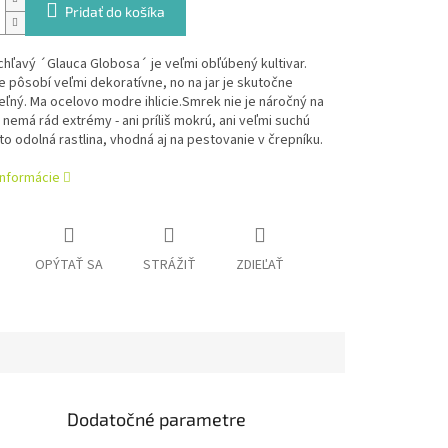
Pridať do košíka
hľavý ´Glauca Globosa´ je veľmi obľúbený kultivar.
 pôsobí veľmi dekoratívne, no na jar je skutočne
ľný. Ma ocelovo modre ihlicie.
Smrek nie je náročný na
 nemá rád extrémy - ani príliš mokrú, ani veľmi suchú
to odolná rastlina, vhodná aj na pestovanie v črepníku.
informácie
OPÝTAŤ SA
STRÁŽIŤ
ZDIEĽAŤ
Dodatočné parametre