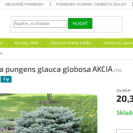
OBCHODNÉ PODMIENKY
PODMIENKY OCHRANY OSOBNÝCH ÚDAJOV
HĽADAŤ
ie
Novinky 2026
Okrasné stromy a kríky
Hortenzie,Japon
IA
ea pungens glauca globosa AKCIA
3755
Tip
24,90 €
20,
Jednotk
Skla
cena: