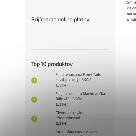
Smre
dekor
nároč
Prijímame online platby
odoln
Top 10 produktov
Stipa tenuissima Pony Tails -
kavyľ perovitý - AKCIA
1,99 €
Sagina subulata-Machovnička
šidlovitá - AKCIA
1,99 €
Thymus serpyllum -
pôdopokryvná
2,29 €
Prunus laucerasus novita -