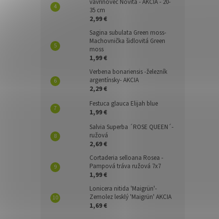
vavrínovec Novita - AKCIA - 20-
35 cm
2,99 €
Sagina subulata Green moss-
Machovnička šidlovitá Green
moss
1,99 €
Verbena bonariensis -železník
argentínsky- AKCIA
2,29 €
Festuca glauca Elijah blue
1,99 €
Salvia Superba ´ROSE QUEEN´-
ružová
2,69 €
Cortaderia selloana Rosea -
Pampová tráva ružová 7x7
1,99 €
Lonicera nitida 'Maigrün'-
Zemolez lesklý 'Maigrün' AKCIA
1,69 €