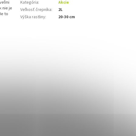
veľmi
Kategória
:
Akcie
 nie je
Veľkosť črepníka
:
2L
Je to
Výška rastliny
:
20-30 cm