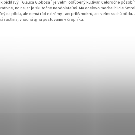
k pichľavý ´Glauca Globosa´ je veľmi obľúbený kultivar. Celoročne pôsobí 
atívne, no na jar je skutočne neodolateľný. Ma ocelovo modre ihlicie.
Smrek
ný na pôdu, ale nemá rád extrémy - ani príliš mokrú, ani veľmi suchú pôdu. 
á rastlina, vhodná aj na pestovanie v črepníku.