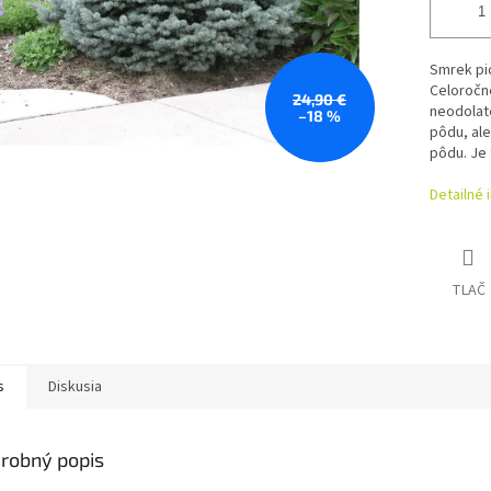
Smrek pic
Celoročne
24,90 €
neodolate
–18 %
pôdu, ale
pôdu. Je 
Detailné 
TLAČ
s
Diskusia
robný popis