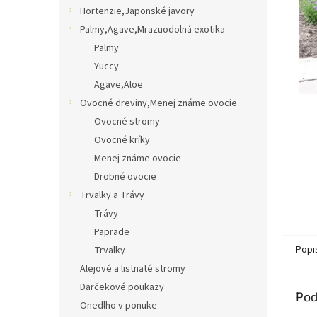
Hortenzie,Japonské javory
Palmy,Agave,Mrazuodolná exotika
Palmy
Yuccy
Agave,Aloe
Ovocné dreviny,Menej známe ovocie
Ovocné stromy
Ovocné kríky
Menej známe ovocie
Drobné ovocie
Trvalky a Trávy
Trávy
Paprade
Popi
Trvalky
Alejové a listnaté stromy
Darčekové poukazy
Pod
Onedlho v ponuke