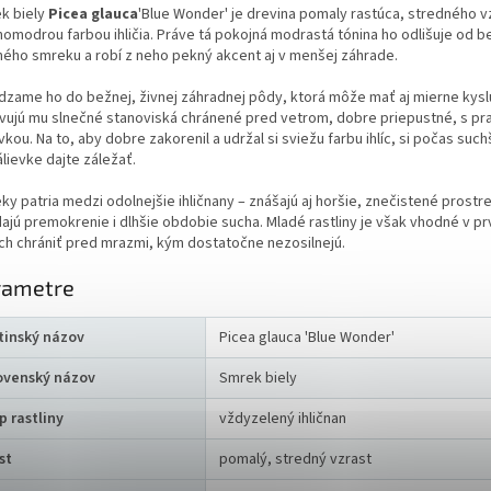
k biely
Picea glauca
'Blue Wonder' je drevina pomaly rastúca, stredného v
nomodrou farbou ihličia. Práve tá pokojná modrastá tónina ho odlišuje od 
ného smreku a robí z neho pekný akcent aj v menšej záhrade.
dzame ho do bežnej, živnej záhradnej pôdy, ktorá môže mať aj mierne kyslú
vujú mu slnečné stanoviská chránené pred vetrom, dobre priepustné, s pr
vkou. Na to, aby dobre zakorenil a udržal si sviežu farbu ihlíc, si počas suc
álievke dajte záležať.
ky patria medzi odolnejšie ihličnany – znášajú aj horšie, znečistené prostr
dajú premokrenie i dlhšie obdobie sucha. Mladé rastliny je však vhodné v p
ch chrániť pred mrazmi, kým dostatočne nezosilnejú.
rametre
tinský názov
Picea glauca 'Blue Wonder'
ovenský názov
Smrek biely
p rastliny
vždyzelený ihličnan
st
pomalý, stredný vzrast