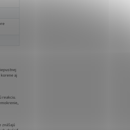
bre
riepustnej
 korene aj
 reakciu.
remokrenie,
e znášajú