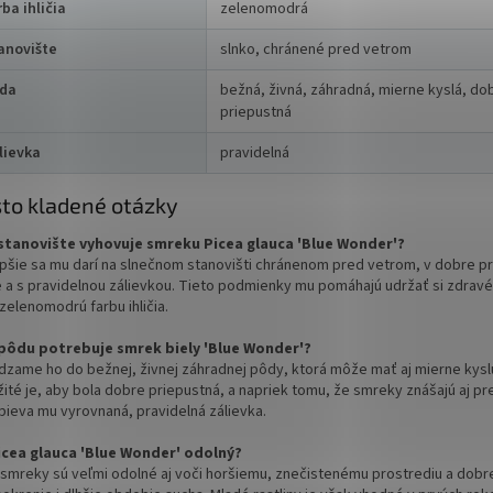
rba ihličia
zelenomodrá
anovište
slnko, chránené pred vetrom
da
bežná, živná, záhradná, mierne kyslá, do
priepustná
lievka
pravidelná
to kladené otázky
stanovište vyhovuje smreku Picea glauca 'Blue Wonder'?
epšie sa mu darí na slnečnom stanovišti chránenom pred vetrom, v dobre p
 a s pravidelnou zálievkou. Tieto podmienky mu pomáhajú udržať si zdravé
zelenomodrú farbu ihličia.
pôdu potrebuje smrek biely 'Blue Wonder'?
dzame ho do bežnej, živnej záhradnej pôdy, ktorá môže mať aj mierne kyslú
žité je, aby bola dobre priepustná, a napriek tomu, že smreky znášajú aj p
pieva mu vyrovnaná, pravidelná zálievka.
icea glauca 'Blue Wonder' odolný?
 smreky sú veľmi odolné aj voči horšiemu, znečistenému prostrediu a dobr