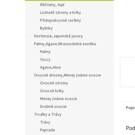
Ihličnany, tuje
Listnaté stromy a kríky
Pôdopokryvné rastliny
Bylinky
Hortenzie,Japonské javory
Palmy,Agave,Mrazuodolná exotika
Palmy
Yuccy
Agave,Aloe
Ovocné dreviny,Menej známe ovocie
Ovocné stromy
Ovocné kríky
Menej známe ovocie
Drobné ovocie
Popi
Trvalky a Trávy
Trávy
Pod
Paprade