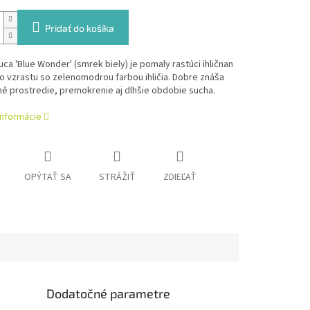
Pridať do košíka
uca 'Blue Wonder' (smrek biely) je pomaly rastúci ihličnan
 vzrastu so zelenomodrou farbou ihličia. Dobre znáša
é prostredie, premokrenie aj dlhšie obdobie sucha.
informácie
OPÝTAŤ SA
STRÁŽIŤ
ZDIEĽAŤ
Dodatočné parametre