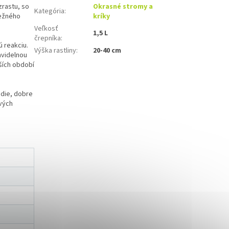
zrastu, so
Okrasné stromy a
Kategória
:
bežného
kríky
Veľkosť
1,5 L
črepníka
:
 reakciu.
Výška rastliny
:
20-40 cm
avidelnou
hších období
edie, dobre
rvých