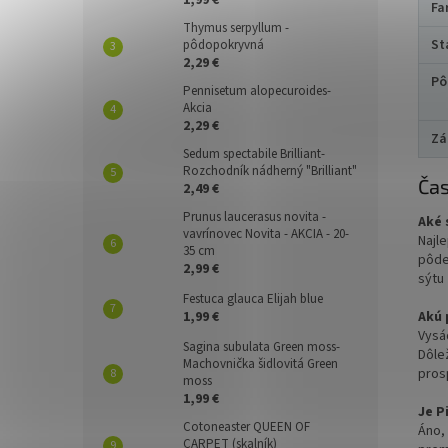
1,99 €
Fa
Thymus serpyllum -
St
pôdopokryvná
2,29 €
Pô
Pennisetum alopecuroides-
Akcia
2,29 €
Zá
Sedum spectabile Brilliant-
Rozchodník nádherný "Brilliant"
Čas
2,49 €
Prunus laucerasus novita -
Aké 
vavrínovec Novita - AKCIA - 20-
Najl
35 cm
pôde
2,99 €
sýtu 
Festuca glauca Elijah blue
1,99 €
Akú 
Vysá
Sagina subulata Green moss-
Dôle
Machovnička šidlovitá Green
pros
moss
1,99 €
Je P
Cotoneaster QUEEN OF
Áno,
CARPET (skalník)