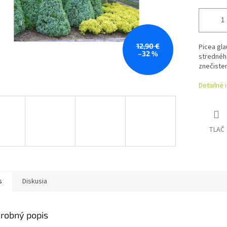
12,90 €
Picea gla
–32 %
stredného
znečisten
Detailné 
TLAČ
s
Diskusia
robný popis