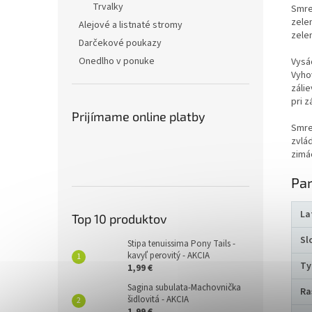
Trvalky
Smre
zele
Alejové a listnaté stromy
zele
Darčekové poukazy
Onedlho v ponuke
Vysá
Vyho
zálie
pri z
Prijímame online platby
Smre
zvlá
zimá
Pa
La
Top 10 produktov
Sl
Stipa tenuissima Pony Tails -
kavyľ perovitý - AKCIA
Ty
1,99 €
Sagina subulata-Machovnička
Ra
šidlovitá - AKCIA