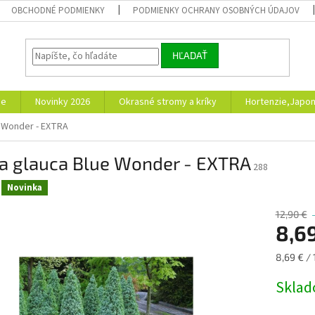
OBCHODNÉ PODMIENKY
PODMIENKY OCHRANY OSOBNÝCH ÚDAJOV
HĽADAŤ
ie
Novinky 2026
Okrasné stromy a kríky
Hortenzie,Japon
e Wonder - EXTRA
ea glauca Blue Wonder - EXTRA
288
Novinka
12,90 €
8,6
Jednotk
8,69 € / 
cena:
Skla