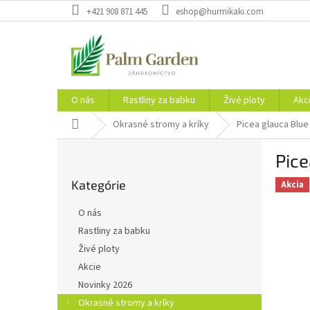
Prejsť
+421 908 871 445
eshop@hurmikaki.com
na
obsah
O nás
Rastliny za babku
Živé ploty
Akc
Domov
Okrasné stromy a kríky
Picea glauca Blu
B
Pic
o
Preskočiť
č
Kategórie
kategórie
Akcia
n
ý
O nás
p
Rastliny za babku
a
Živé ploty
n
e
Akcie
l
Novinky 2026
Okrasné stromy a kríky