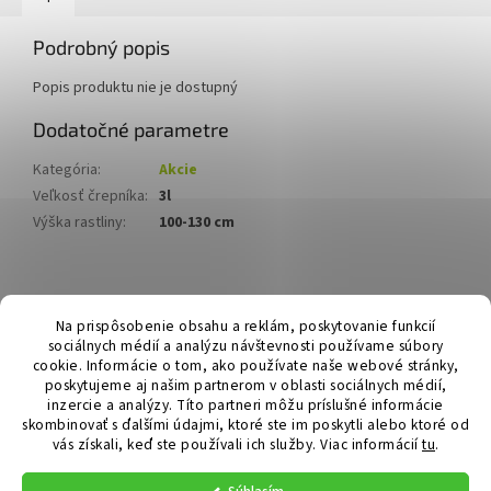
Podrobný popis
Popis produktu nie je dostupný
Dodatočné parametre
Kategória
:
Akcie
Veľkosť črepníka
:
3l
Výška rastliny
:
100-130 cm
Z
á
Hurmikaki.com
Na prispôsobenie obsahu a reklám, poskytovanie funkcií
p
sociálnych médií a analýzu návštevnosti používame súbory
ä
cookie. Informácie o tom, ako používate naše webové stránky,
t
poskytujeme aj našim partnerom v oblasti sociálnych médií,
i
inzercie a analýzy. Títo partneri môžu príslušné informácie
skombinovať s ďalšími údajmi, ktoré ste im poskytli alebo ktoré od
e
vás získali, keď ste používali ich služby.
Viac informácií
tu
.
Vytvoril Shoptet