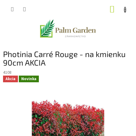
Prejsť
NÁKUP
na
obsah
KOŠÍK
Photinia Carré Rouge - na kmienku
90cm AKCIA
4108
Akcia
Novinka