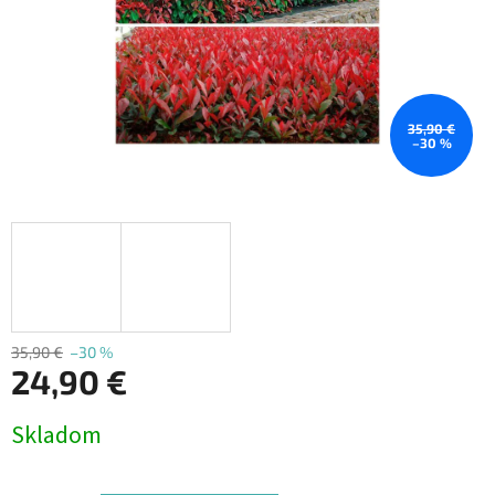
35,90 €
–30 %
35,90 €
–30 %
24,90 €
Jednotková
Skladom
cena: