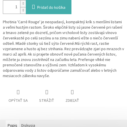
Pridať do košíka
Photinia 'Carré Rouge' je neopadavý, kompaktný krík s menšími listami
a veľmi hustým rastom. Široko elipčité listy sú jasne červené pri rašení
a tmavo zelené po dozretí, pričom vrcholové listy zostávajú vínovo
červenkasté po celú sezónu a na zimu naberú ešte o niečo červenší
odtieň. Mladé stonky sú tiež sýto červené.Má rýchli rast, rastie
vzpriamene a husto aj bez strihania. Rez prevádzajte zjari po mrazoch v
marci až apríli. Ak si prajete obnoviť nové pučania červených listov,
môžete ju znovu zostrihnúť na začiatku leta. Preferuje vlhké nie
premočené stanovište a výživnú zem. Vzhľadom k vysokému
odparovaniu vody z listov odporúčame zamulčovať alebo v letných
mesiacoch zálievku navyše.
OPÝTAŤ SA
STRÁŽIŤ
ZDIEĽAŤ
Popis
Diskusia