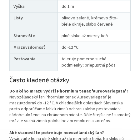
Výška
do 1 m
Listy
olivovo zelené, krémovo žlto-
biele okraje, slabo červené
Stanovište
plné slnko až mierny tieň
Mrazuvzdornosť
do -12 °C
Pestovanie
toleruje pomerne suché
podmienky; priepustná pôda
Často kladené otázky
Do akého mrazu vydrží Phormium tenax 'Aureovariegata'?
Novozélandský ľan Phormium tenax 'Aureovariegata' je
mrazuvzdorný do -12 °C. V chladnejších oblastiach Slovenska
preto odporúčame ľahkú zimnú ochranu alebo pestovanie v
nádobe uloženej na chránenom mieste. Dôležitejšia než samotný
mráz je suchá zimná poloha bez premokrenia koreňov.
Aké stanovište potrebuje novozélandský ľan?
Vysádzajte ho na plné slnko až do mierneho tieňa. Na slnku sú