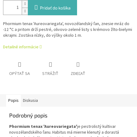
Pridať do košíka
Phormium tenax 'Aureovariegata', novozélandský ľan, znesie mráz do
-12 °C a pritom drží pestré, olivovo-zelené listy s krémovo žlto-bielymi
okrajmi. Zostáva nízky, do výšky okolo 1 m.
Detailné informácie
OPÝTAŤ SA
STRÁŽIŤ
ZDIEĽAŤ
Popis
Diskusia
Podrobný popis
Phormium tenax 'Aureovariegata'
je pestrolistý kultivar
novozélandského ľanu. Habitus má mierne klenutý a dorastá