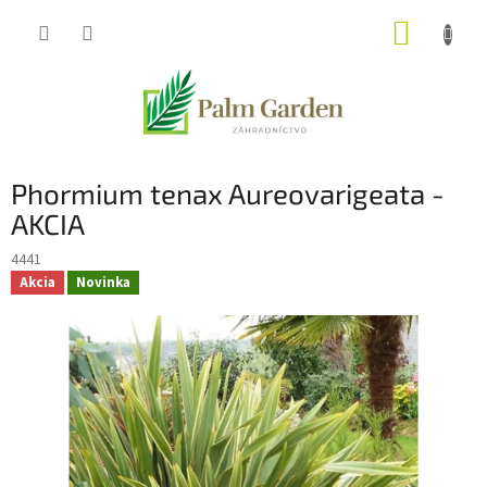
Prejsť
NÁKUP
na
obsah
KOŠÍK
Phormium tenax Aureovarigeata -
AKCIA
4441
Akcia
Novinka