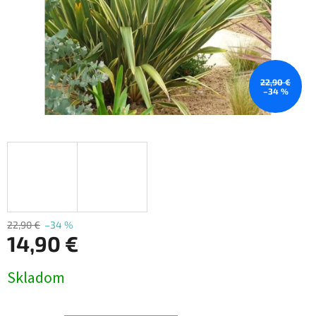
22,90 €
–34 %
22,90 €
–34 %
14,90 €
Jednotková
Skladom
cena: