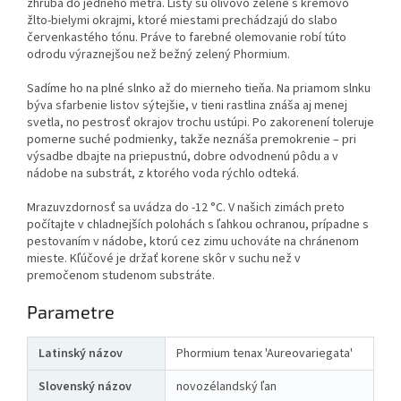
zhruba do jedného metra. Listy sú olivovo zelené s krémovo
žlto-bielymi okrajmi, ktoré miestami prechádzajú do slabo
červenkastého tónu. Práve to farebné olemovanie robí túto
odrodu výraznejšou než bežný zelený Phormium.
Sadíme ho na plné slnko až do mierneho tieňa. Na priamom slnku
býva sfarbenie listov sýtejšie, v tieni rastlina znáša aj menej
svetla, no pestrosť okrajov trochu ustúpi. Po zakorenení toleruje
pomerne suché podmienky, takže neznáša premokrenie – pri
výsadbe dbajte na priepustnú, dobre odvodnenú pôdu a v
nádobe na substrát, z ktorého voda rýchlo odteká.
Mrazuvzdornosť sa uvádza do -12 °C. V našich zimách preto
počítajte v chladnejších polohách s ľahkou ochranou, prípadne s
pestovaním v nádobe, ktorú cez zimu uchováte na chránenom
mieste. Kľúčové je držať korene skôr v suchu než v
premočenom studenom substráte.
Parametre
Latinský názov
Phormium tenax 'Aureovariegata'
Slovenský názov
novozélandský ľan