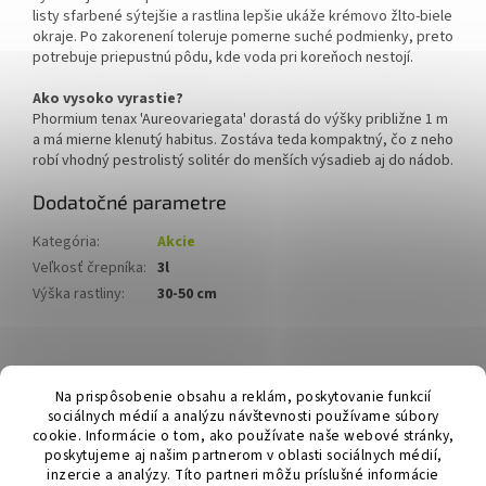
listy sfarbené sýtejšie a rastlina lepšie ukáže krémovo žlto-biele
okraje. Po zakorenení toleruje pomerne suché podmienky, preto
potrebuje priepustnú pôdu, kde voda pri koreňoch nestojí.
Ako vysoko vyrastie?
Phormium tenax 'Aureovariegata' dorastá do výšky približne 1 m
a má mierne klenutý habitus. Zostáva teda kompaktný, čo z neho
robí vhodný pestrolistý solitér do menších výsadieb aj do nádob.
Dodatočné parametre
Kategória
:
Akcie
Veľkosť črepníka
:
3l
Výška rastliny
:
30-50 cm
Z
á
Hurmikaki.com
Na prispôsobenie obsahu a reklám, poskytovanie funkcií
p
sociálnych médií a analýzu návštevnosti používame súbory
ä
cookie. Informácie o tom, ako používate naše webové stránky,
t
poskytujeme aj našim partnerom v oblasti sociálnych médií,
i
inzercie a analýzy. Títo partneri môžu príslušné informácie