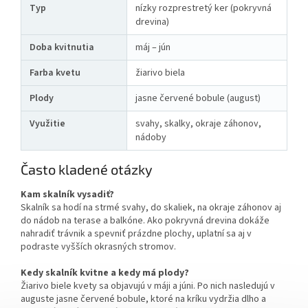
Typ
nízky rozprestretý ker (pokryvná
drevina)
Doba kvitnutia
máj – jún
Farba kvetu
žiarivo biela
Plody
jasne červené bobule (august)
Využitie
svahy, skalky, okraje záhonov,
nádoby
Často kladené otázky
Kam skalník vysadiť?
Skalník sa hodí na strmé svahy, do skaliek, na okraje záhonov aj
do nádob na terase a balkóne. Ako pokryvná drevina dokáže
nahradiť trávnik a spevniť prázdne plochy, uplatní sa aj v
podraste vyšších okrasných stromov.
Kedy skalník kvitne a kedy má plody?
Žiarivo biele kvety sa objavujú v máji a júni. Po nich nasledujú v
auguste jasne červené bobule, ktoré na kríku vydržia dlho a