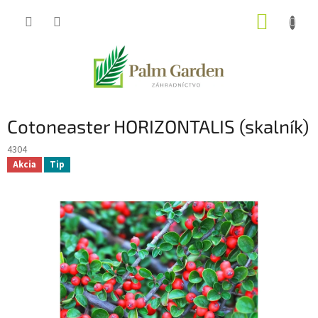
Prejsť
NÁKUP
na
obsah
KOŠÍK
Cotoneaster HORIZONTALIS (skalník)
4304
Akcia
Tip