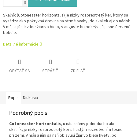
Skalník (Cotoneaster horizontalis) je nízky rozprestretý ker, ktorý sa
vysádza ako pokryvná drevina na strmé svahy, do skaliek aj do nádob.
V máji a júni kvitne žiarivo bielo, v auguste ho pokrývajú jasne červené
bobule.
Detailné informácie
OPÝTAŤ SA
STRÁŽIŤ
ZDIEĽAŤ
Popis
Diskusia
Podrobný popis
Cotoneaster horizontalis
, u nás známy jednoducho ako
skalník, je nízky rozprestretý ker s hustým rozvetvením tesne
pri zemi. V máji a júni sa naň objavujú žiarivo biele kvety, po