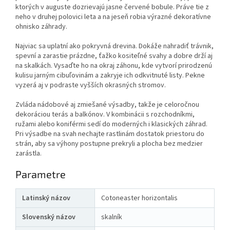
ktorých v auguste dozrievajú jasne červené bobule. Práve tie z
neho v druhej polovici leta a na jeseň robia výrazné dekoratívne
ohnisko záhrady.
Najviac sa uplatní ako pokryvná drevina. Dokáže nahradiť trávnik,
spevní a zarastie prázdne, ťažko kositeľné svahy a dobre drží aj
na skalkách. Vysaďte ho na okraj záhonu, kde vytvorí prirodzenú
kulisu jarným cibuľovinám a zakryje ich odkvitnuté listy. Pekne
vyzerá aj v podraste vyšších okrasných stromov.
Zvláda nádobové aj zmiešané výsadby, takže je celoročnou
dekoráciou terás a balkónov. V kombinácii s rozchodníkmi,
ružami alebo koniférmi sedí do moderných i klasických záhrad.
Pri výsadbe na svah nechajte rastlinám dostatok priestoru do
strán, aby sa výhony postupne prekryli a plocha bez medzier
zarástla.
Parametre
Latinský názov
Cotoneaster horizontalis
Slovenský názov
skalník