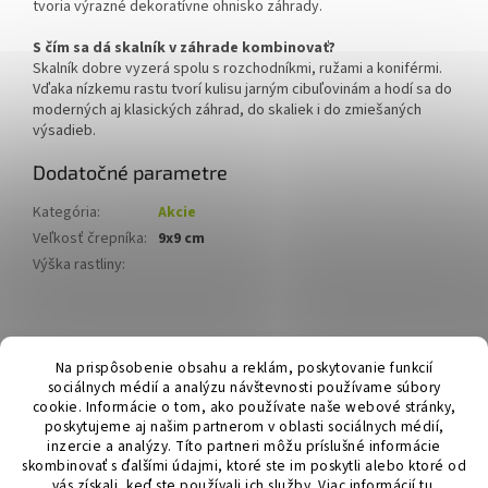
tvoria výrazné dekoratívne ohnisko záhrady.
S čím sa dá skalník v záhrade kombinovať?
Skalník dobre vyzerá spolu s rozchodníkmi, ružami a koniférmi.
Vďaka nízkemu rastu tvorí kulisu jarným cibuľovinám a hodí sa do
moderných aj klasických záhrad, do skaliek i do zmiešaných
výsadieb.
Dodatočné parametre
Kategória
:
Akcie
Veľkosť črepníka
:
9x9 cm
Výška rastliny
:
Z
á
Hurmikaki.com
Na prispôsobenie obsahu a reklám, poskytovanie funkcií
p
sociálnych médií a analýzu návštevnosti používame súbory
ä
cookie. Informácie o tom, ako používate naše webové stránky,
t
poskytujeme aj našim partnerom v oblasti sociálnych médií,
i
inzercie a analýzy. Títo partneri môžu príslušné informácie
skombinovať s ďalšími údajmi, ktoré ste im poskytli alebo ktoré od
e
vás získali, keď ste používali ich služby.
Viac informácií
tu
.