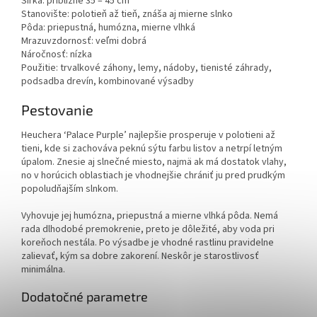
Šírka: približne 35 – 45 cm
Stanovište: polotieň až tieň, znáša aj mierne slnko
Pôda: priepustná, humózna, mierne vlhká
Mrazuvzdornosť: veľmi dobrá
Náročnosť: nízka
Použitie: trvalkové záhony, lemy, nádoby, tienisté záhrady,
podsadba drevín, kombinované výsadby
Pestovanie
Heuchera ‘Palace Purple’ najlepšie prosperuje v polotieni až
tieni, kde si zachováva peknú sýtu farbu listov a netrpí letným
úpalom. Znesie aj slnečné miesto, najmä ak má dostatok vlahy,
no v horúcich oblastiach je vhodnejšie chrániť ju pred prudkým
popoludňajším slnkom.
Vyhovuje jej humózna, priepustná a mierne vlhká pôda. Nemá
rada dlhodobé premokrenie, preto je dôležité, aby voda pri
koreňoch nestála. Po výsadbe je vhodné rastlinu pravidelne
zalievať, kým sa dobre zakorení. Neskôr je starostlivosť
minimálna.
Dodatočné parametre