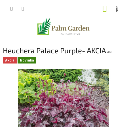
Prejsť
NÁKUP
na
obsah
KOŠÍK
Heuchera Palace Purple- AKCIA
461
Akcia
Novinka