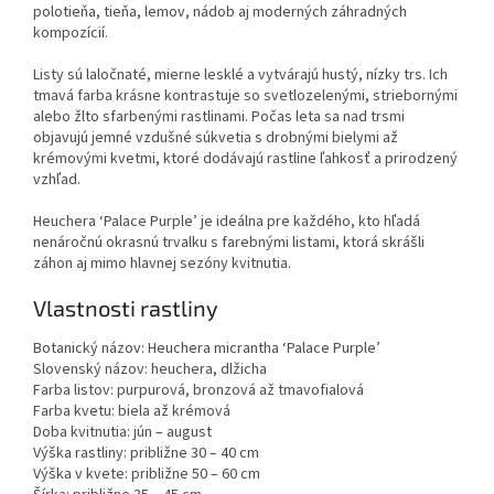
polotieňa, tieňa, lemov, nádob aj moderných záhradných
kompozícií.
Listy sú laločnaté, mierne lesklé a vytvárajú hustý, nízky trs. Ich
tmavá farba krásne kontrastuje so svetlozelenými, striebornými
alebo žlto sfarbenými rastlinami. Počas leta sa nad trsmi
objavujú jemné vzdušné súkvetia s drobnými bielymi až
krémovými kvetmi, ktoré dodávajú rastline ľahkosť a prirodzený
vzhľad.
Heuchera ‘Palace Purple’ je ideálna pre každého, kto hľadá
nenáročnú okrasnú trvalku s farebnými listami, ktorá skrášli
záhon aj mimo hlavnej sezóny kvitnutia.
Vlastnosti rastliny
Botanický názov: Heuchera micrantha ‘Palace Purple’
Slovenský názov: heuchera, dlžicha
Farba listov: purpurová, bronzová až tmavofialová
Farba kvetu: biela až krémová
Doba kvitnutia: jún – august
Výška rastliny: približne 30 – 40 cm
Výška v kvete: približne 50 – 60 cm