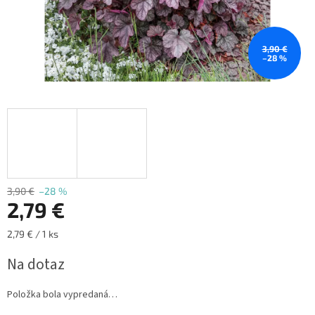
3,90 €
–28 %
3,90 €
–28 %
2,79 €
Jednotková
2,79 € / 1 ks
cena:
Na dotaz
Položka bola vypredaná…