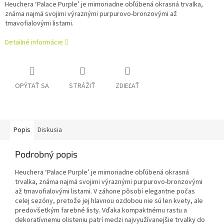
Heuchera ‘Palace Purple’ je mimoriadne obľúbená okrasná trvalka,
známa najmä svojimi výraznými purpurovo-bronzovými až
tmavofialovými listami.
Detailné informácie
OPÝTAŤ SA
STRÁŽIŤ
ZDIEĽAŤ
Popis
Diskusia
Podrobný popis
Heuchera ‘Palace Purple’ je mimoriadne obľúbená okrasná
trvalka, známa najmä svojimi výraznými purpurovo-bronzovými
až tmavofialovými listami. V záhone pôsobí elegantne počas
celej sezóny, pretože jej hlavnou ozdobou nie sú len kvety, ale
predovšetkým farebné listy. Vďaka kompaktnému rastu a
dekoratívnemu olisteniu patrí medzi najvyužívanejšie trvalky do