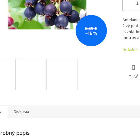
Amelanchi
živý plot
6,59 €
i vzhľado
–16 %
metrov a 
Detailné 
TLAČ
s
Diskusia
robný popis