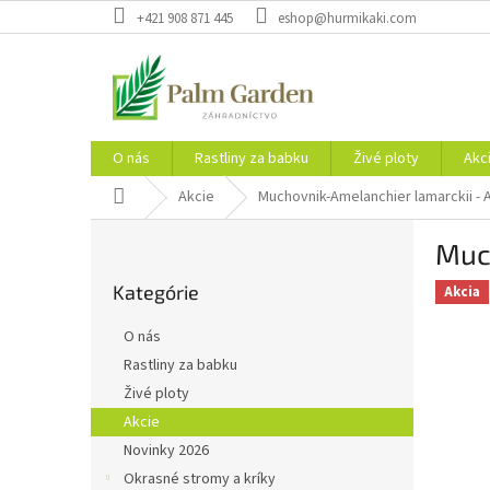
Prejsť
+421 908 871 445
eshop@hurmikaki.com
na
obsah
O nás
Rastliny za babku
Živé ploty
Akc
Domov
Akcie
Muchovnik-Amelanchier lamarckii - 
B
Muc
o
Preskočiť
č
Kategórie
kategórie
Akcia
n
ý
O nás
p
Rastliny za babku
a
Živé ploty
n
e
Akcie
l
Novinky 2026
Okrasné stromy a kríky