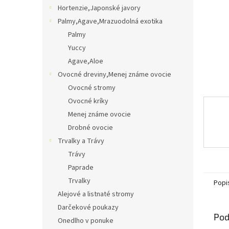
Hortenzie,Japonské javory
Palmy,Agave,Mrazuodolná exotika
Palmy
Yuccy
Agave,Aloe
Ovocné dreviny,Menej známe ovocie
Ovocné stromy
Ovocné kríky
Menej známe ovocie
Drobné ovocie
Trvalky a Trávy
Trávy
Paprade
Trvalky
Popi
Alejové a listnaté stromy
Darčekové poukazy
Pod
Onedlho v ponuke