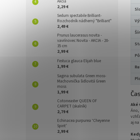
Akcia
2,29 €
Sl
Sedum spectabile Brilliant-
Vý
Rozchodník nádherný "Brilliant"
2,49 €
Ší
Prunus laucerasus novita -
vavrínovec Novita - AKCIA - 20-
St
35 cm
2,99 €
Pô
Festuca glauca Elijah blue
1,99 €
Re
Sagina subulata Green moss-
Pl
Machovnička šidlovitá Green
moss
1,99 €
Čas
Cotoneaster QUEEN OF
Aké 
CARPET (skalník)
Áno, 
2,79 €
vzhľ
Echinacea purpurea ‘Cheyenne
aj na
Spirit’
2,99 €
Kedy