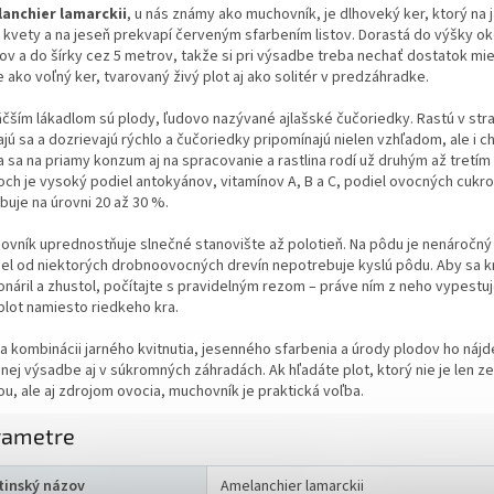
anchier lamarckii
, u nás známy ako muchovník, je dlhoveký ker, ktorý na 
e kvety a na jeseň prekvapí červeným sfarbením listov. Dorastá do výšky ok
ov a do šírky cez 5 metrov, takže si pri výsadbe treba nechať dostatok mie
ako voľný ker, tvarovaný živý plot aj ako solitér v predzáhradke.
äčším lákadlom sú plody, ľudovo nazývané ajlašské čučoriedky. Rastú v str
ajú sa a dozrievajú rýchlo a čučoriedky pripomínajú nielen vzhľadom, ale i c
a sa na priamy konzum aj na spracovanie a rastlina rodí už druhým až tretím
och je vysoký podiel antokyánov, vitamínov A, B a C, podiel ovocných cukro
buje na úrovni 20 až 30 %.
ovník uprednostňuje slnečné stanovište až polotieň. Na pôdu je nenáročný
iel od niektorých drobnoovocných drevín nepotrebuje kyslú pôdu. Aby sa k
onáril a zhustol, počítajte s pravidelným rezom – práve ním z neho vypestuj
plot namiesto riedkeho kra.
a kombinácii jarného kvitnutia, jesenného sfarbenia a úrody plodov ho nájd
jnej výsadbe aj v súkromných záhradách. Ak hľadáte plot, ktorý nie je len z
u, ale aj zdrojom ovocia, muchovník je praktická voľba.
rametre
tinský názov
Amelanchier lamarckii