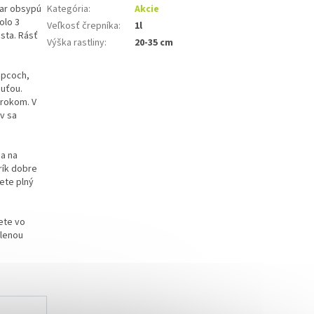
jar obsypú
Kategória
:
Akcie
olo 3
Veľkosť črepníka
:
1l
sta. Rásť
Výška rastliny
:
20-35 cm
apcoch,
huťou.
 rokom. V
v sa
 a na
rík dobre
ete plný
ete vo
elenou