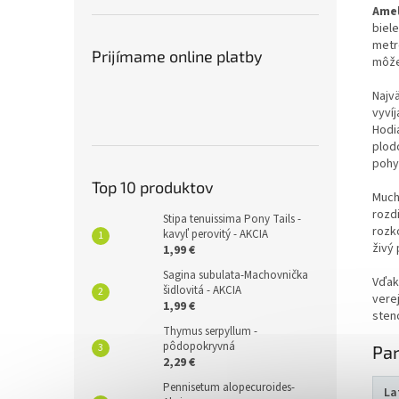
Amel
biel
metr
Prijímame online platby
môže 
Najv
vyvíj
Hodi
plod
pohy
Top 10 produktov
Much
rozd
Stipa tenuissima Pony Tails -
rozk
kavyľ perovitý - AKCIA
živý 
1,99 €
Sagina subulata-Machovnička
Vďak
šidlovitá - AKCIA
vere
1,99 €
steno
Thymus serpyllum -
pôdopokryvná
Pa
2,29 €
Pennisetum alopecuroides-
La