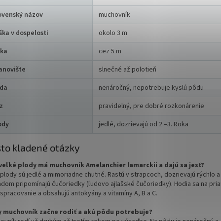
ovenský názov
muchovník
ška v dospelosti
okolo 3 m
rka
cez 5 m
anovište
slnečné až polotieň
da
nenáročný, nepotrebuje kyslú pôdu
z
pravidelný, pre dobré rozkonárenie
ody
jedlé, dozrievajú od 2.–3. Roka
to kladené otázky
veľké plody má muchovník Amelanchier lamarckii a dajú sa jesť?
plody sú jedlé a mimoriadne chutné. Rastú v strapcoch, dozrievajú rýchlo a
adom pripomínajú čučoriedky (ľudovo ajlašské čučoriedky). Hodia sa na pr
 spracovanie a obsahujú antokyány a vitamíny A, B a C.
 muchovník začne rodiť a akú pôdu potrebuje?