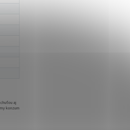
 chuťou aj
iamy konzum