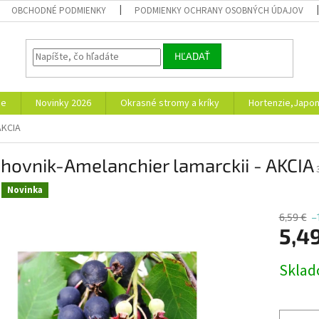
OBCHODNÉ PODMIENKY
PODMIENKY OCHRANY OSOBNÝCH ÚDAJOV
HĽADAŤ
ie
Novinky 2026
Okrasné stromy a kríky
Hortenzie,Japon
AKCIA
hovnik-Amelanchier lamarckii - AKCIA
Novinka
6,59 €
–
5,4
Jednotk
Skla
cena: