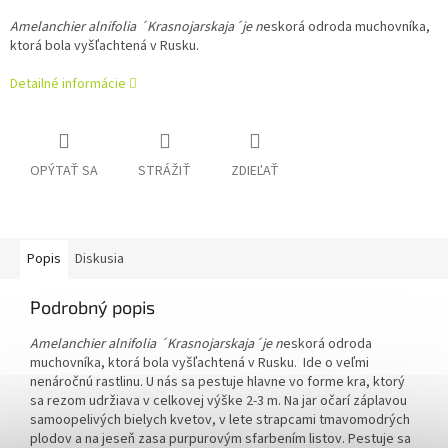
Amelanchier alnifolia ´Krasnojarskaja´je n
eskorá odroda muchovníka,
ktorá bola vyšľachtená v Rusku.
Detailné informácie
OPÝTAŤ SA
STRÁŽIŤ
ZDIEĽAŤ
Popis
Diskusia
Podrobný popis
Amelanchier alnifolia ´Krasnojarskaja´je n
eskorá odroda
muchovníka, ktorá bola vyšľachtená v Rusku. Ide o veľmi
nenáročnú rastlinu. U nás sa pestuje hlavne vo forme kra, ktorý
sa rezom udržiava v celkovej výške 2-3 m. Na jar očarí záplavou
samoopelivých bielych kvetov, v lete strapcami tmavomodrých
plodov a na jeseň zasa purpurovým sfarbením listov.
Pestuje sa