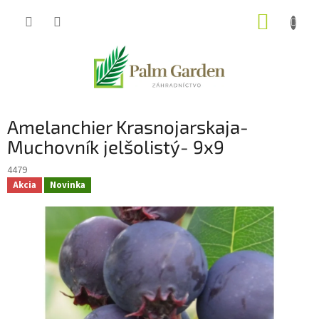
Prejsť
NÁKUP
na
obsah
KOŠÍK
Amelanchier Krasnojarskaja-
Muchovník jelšolistý- 9x9
4479
Akcia
Novinka