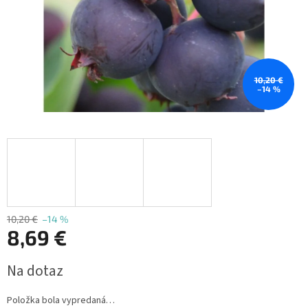
10,20 €
–14 %
10,20 €
–14 %
8,69 €
Jednotková
Na dotaz
cena:
Položka bola vypredaná…