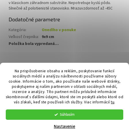
v klasickom záhradnom substráte. Nepotrebuje kyslú pôdu.
Slnečné až polotienisté stanovisko. Mrazuvzdornosť až -45C
Dodatočné parametre
Kategória
:
Onedlho v ponuke
Veľkosť črepníka
:
9x9 cm
Položka bola vypredaná…
Z
á
Hurmikaki.com
Na prispôsobenie obsahu a reklám, poskytovanie funkcií
p
sociálnych médií a analýzu návštevnosti používame súbory
ä
cookie. Informácie o tom, ako používate naše webové stránky,
t
poskytujeme aj našim partnerom v oblasti sociálnych médií,
i
inzercie a analýzy. Títo partneri môžu príslušné informácie
skombinovať s ďalšími údajmi, ktoré ste im poskytli alebo ktoré od
e
vás získali, keď ste používali ich služby.
Viac informácií
tu
.
Vytvoril Shoptet
Súhlasím
Copyright 2026
Hurmikaki.com
. Všetky práva vyhradené.
Nastavenie