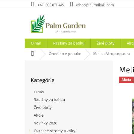
Prejsť
+421 908 871 445
eshop@hurmikaki.com
na
obsah
O nás
Rastliny za babku
Živé ploty
Akc
Domov
Onedlho v ponuke
Melica Atropurpurea
B
Mel
o
Preskočiť
č
Kategórie
kategórie
Akcia
n
ý
O nás
p
Rastliny za babku
a
Živé ploty
n
e
Akcie
l
Novinky 2026
Okrasné stromy a kríky