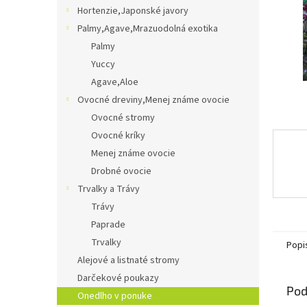
Hortenzie,Japonské javory
Palmy,Agave,Mrazuodolná exotika
Palmy
Yuccy
Agave,Aloe
Ovocné dreviny,Menej známe ovocie
Ovocné stromy
Ovocné kríky
Menej známe ovocie
Drobné ovocie
Trvalky a Trávy
Trávy
Paprade
Trvalky
Popi
Alejové a listnaté stromy
Darčekové poukazy
Pod
Onedlho v ponuke