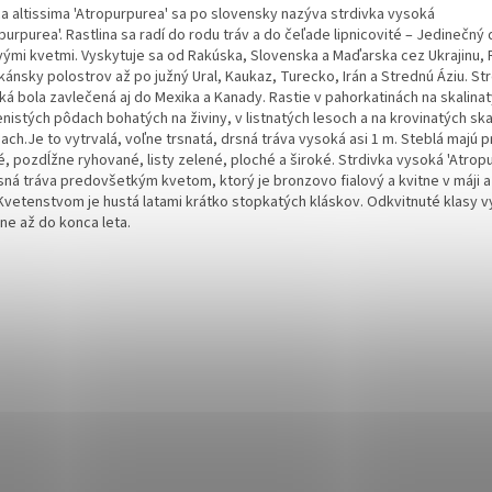
ca altissima 'Atropurpurea' sa po slovensky nazýva strdivka vysoká
purpurea'.
Rastlina sa radí do rodu tráv a do čeľade lipnicovité – Jedinečný 
ovými kvetmi.
Vyskytuje sa od Rakúska, Slovenska a Maďarska cez Ukrajinu
kánsky polostrov až po južný Ural, Kaukaz, Turecko, Irán a Strednú Áziu.
Str
ká bola zavlečená aj do Mexika a Kanady.
Rastie v pahorkatinách na skalina
nistých pôdach bohatých na živiny, v listnatých lesoch a na krovinatých sk
ach.Je to vytrvalá, voľne trsnatá, drsná tráva vysoká asi 1 m. Steblá majú 
, pozdĺžne ryhované, listy zelené, ploché a široké. Strdivka vysoká 'Atropu
sná tráva predovšetkým kvetom, ktorý je bronzovo fialový a kvitne v máji a
. Kvetenstvom je hustá latami krátko stopkatých kláskov. Odkvitnuté klasy v
ine až do konca leta.