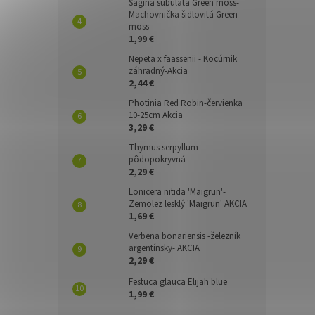
Sagina subulata Green moss-
Machovnička šidlovitá Green
moss
1,99 €
Nepeta x faassenii - Kocúrnik
záhradný-Akcia
2,44 €
Photinia Red Robin-červienka
10-25cm Akcia
3,29 €
Thymus serpyllum -
pôdopokryvná
2,29 €
Lonicera nitida 'Maigrün'-
Zemolez lesklý 'Maigrün' AKCIA
1,69 €
Verbena bonariensis -železník
argentínsky- AKCIA
2,29 €
Festuca glauca Elijah blue
1,99 €