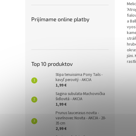
Meli
'Atro
fial
Prijímame online platby
a Bal
vyos
kame
stráň
hrubé
okra
júni
rastl
Top 10 produktov
Stipa tenuissima Pony Tails -
kavyľ perovitý - AKCIA
1,99 €
Sagina subulata-Machovnička
šidlovitá - AKCIA
1,99 €
Prunus laucerasus novita -
vavrínovec Novita - AKCIA - 20-
35 cm
2,99 €