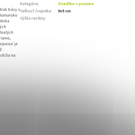
Kategória
:
Onedlho v ponuke
druh trávy s
Veľkosť črepníka
:
9x9 cm
, Rumunsko
Výška rastliny
:
divka
tých
alnatých
priame,
rpurea' je
ž
ydržia na