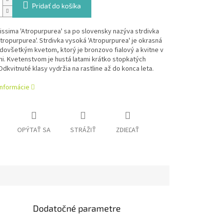
Pridať do košíka
tissima 'Atropurpurea' sa po slovensky nazýva strdivka
tropurpurea'.
Strdivka vysoká 'Atropurpurea' je okrasná
dovšetkým kvetom, ktorý je bronzovo fialový a kvitne v
úni. Kvetenstvom je hustá latami krátko stopkatých
Odkvitnuté klasy vydržia na rastline až do konca leta.
informácie
OPÝTAŤ SA
STRÁŽIŤ
ZDIEĽAŤ
Dodatočné parametre