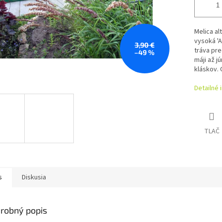
Melica al
vysoká 'A
3,90 €
tráva pre
–49 %
máji až j
kláskov. 
Detailné 
TLAČ
s
Diskusia
robný popis