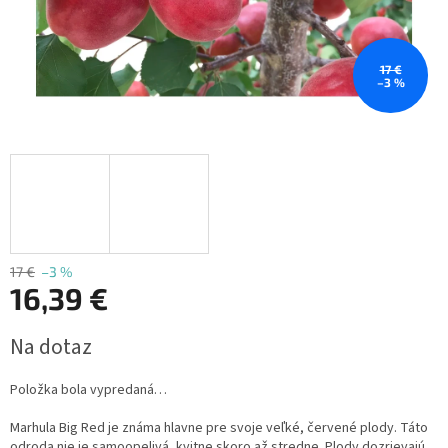
17 €
–3 %
17 €
–3 %
16,39 €
Jednotková
Na dotaz
cena:
Položka bola vypredaná…
Marhula Big Red je známa hlavne pre svoje veľké, červené plody. Táto
odroda nie je samoopelivá, kvitne skoro až stredne. Plody dozrievajú