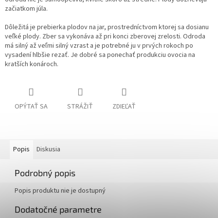
začiatkom júla.
Dôležitá je prebierka plodov na jar, prostredníctvom ktorej sa dosianu
veľké plody. Zber sa vykonáva až pri konci zberovej zrelosti. Odroda
má silný až veľmi silný vzrast a je potrebné ju v prvých rokoch po
vysadení hlbšie rezať. Je dobré sa ponechať produkciu ovocia na
kratších konároch.
OPÝTAŤ SA
STRÁŽIŤ
ZDIEĽAŤ
Popis
Diskusia
Podrobný popis
Popis produktu nie je dostupný
Dodatočné parametre