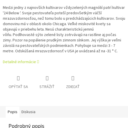
Medzi jedny z najnovších kultivarov vždyzelených magnólií patrí kultivar
'24 Below '. Svoje pestovateľa poteší predovšetkým väčší
mrazuvzdornosťou, než tomu bolo u predchádzajúcich kultivarov. Svoju
domovinu má v oblasti okolo Chicaga. Veľké miskovité kvety sa
objavujú v priebehu leta. Nesú charakteristickú jemnú
vôňu. Podlhovasté sýto zelené listy zotrvávajú na rastline aj počas
zimy. Pozor na popálenie prudkým zimnom slnkom. Jej výška je veľmi
závislá na pestovateľských podmienkach. Pohybuje sa medzi 3 - 7
metre. Odskúšaná mrazuvzdornosť v USA je uvádzaná až na -31 ° C.
Detailné informácie
OPÝTAŤ SA
STRÁŽIŤ
ZDIEĽAŤ
Popis
Diskusia
Podrobný popis