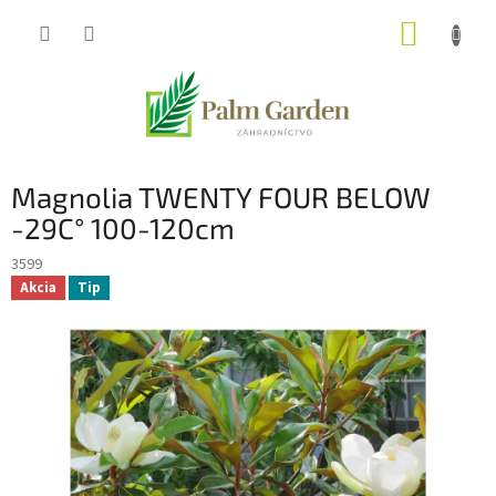
Prejsť
NÁKUP
na
obsah
KOŠÍK
Magnolia TWENTY FOUR BELOW
-29C° 100-120cm
3599
Akcia
Tip