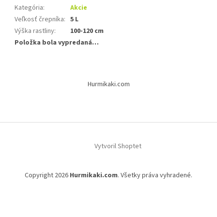
Kategória
:
Akcie
Veľkosť črepníka
:
5 L
Výška rastliny
:
100-120 cm
Položka bola vypredaná…
Z
á
Hurmikaki.com
p
ä
t
i
e
Vytvoril Shoptet
Copyright 2026
Hurmikaki.com
. Všetky práva vyhradené.