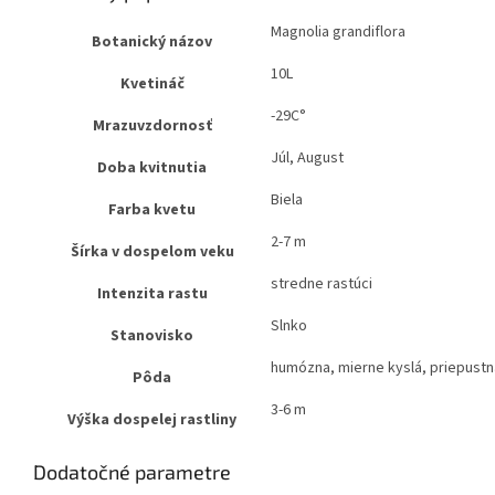
Magnolia grandiflora
Botanický názov
10L
Kvetináč
-29C°
Mrazuvzdornosť
Júl, August
Doba kvitnutia
Biela
Farba kvetu
2-7 m
Šírka v dospelom veku
stredne rastúci
Intenzita rastu
Slnko
Stanovisko
humózna, mierne kyslá, priepustn
Pôda
3-6 m
Výška dospelej rastliny
Dodatočné parametre