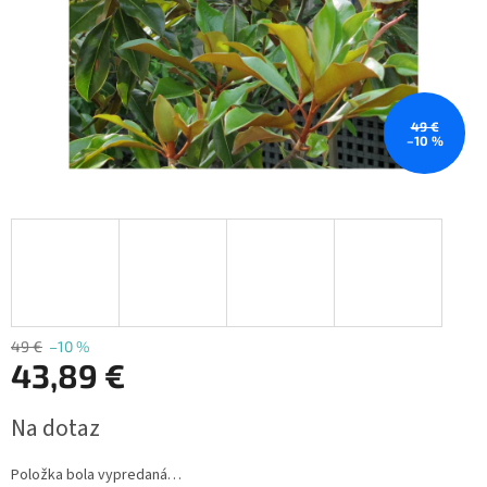
49 €
–10 %
49 €
–10 %
43,89 €
Jednotková
Na dotaz
cena:
Položka bola vypredaná…