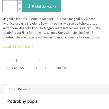
Pridať do košíka
Magnolia loebneri 'Leonard Messell' - okrasná magnólia, výrazne
kvitnúca drevina s bielo-ružovými kvetmi hviezdicovitého typu.
Je
krížencom Magnolia kobus x Magnolia stellata Rosea. Cez zimu listy
opadnú. Vydrží mráz do -28 °C. Stanovište vyžaduje slnečné až
polotienisté s vyvážene vlhkou humóznou až mierne kyslou pôdou.
Detailné informácie
OPÝTAŤ SA
STRÁŽIŤ
ZDIEĽAŤ
Popis
Diskusia
Podrobný popis