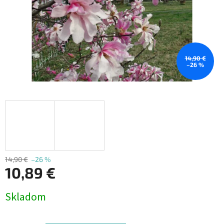
14,90 €
–26 %
14,90 €
–26 %
10,89 €
Jednotková
Skladom
cena: