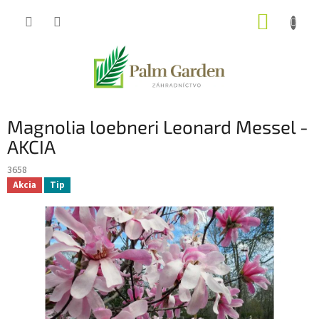
Prejsť
NÁKUP
na
obsah
KOŠÍK
Magnolia loebneri Leonard Messel -
AKCIA
3658
Akcia
Tip