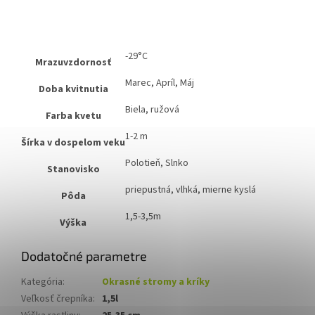
-29°C
Mrazuvzdornosť
Marec, Apríl, Máj
Doba kvitnutia
Biela, ružová
Farba kvetu
1-2 m
Šírka v dospelom veku
Polotieň, Slnko
Stanovisko
priepustná, vlhká, mierne kyslá
Pôda
1,5-3,5m
Výška
Dodatočné parametre
Kategória
:
Okrasné stromy a kríky
Veľkosť črepníka
:
1,5l