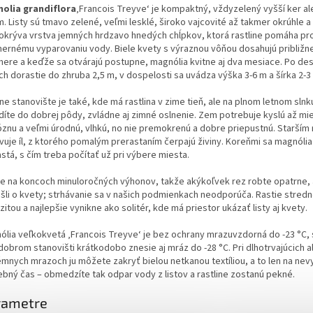
olia grandiflora
‚Francois Treyve‘ je kompaktný, vždyzelený vyšší ker al
m. Listy sú tmavo zelené, veľmi lesklé, široko vajcovité až takmer okrúhle 
pokrýva vrstva jemných hrdzavo hnedých chĺpkov, ktorá rastline pomáha pro
ernému vyparovaniu vody. Biele kvety s výraznou vôňou dosahujú približn
mere a keďže sa otvárajú postupne, magnólia kvitne aj dva mesiace. Po des
h dorastie do zhruba 2,5 m, v dospelosti sa uvádza výška 3-6 m a šírka 2-3
ne stanovište je také, kde má rastlina v zime tieň, ale na plnom letnom slnku
díte do dobrej pôdy, zvládne aj zimné oslnenie. Zem potrebuje kyslú až mie
znu a veľmi úrodnú, vlhkú, no nie premokrenú a dobre priepustnú. Starším 
vuje íl, z ktorého pomalým prerastaním čerpajú živiny. Koreňmi sa magnólia
stá, s čím treba počítať už pri výbere miesta.
ne na koncoch minuloročných výhonov, takže akýkoľvek rez robte opatrne, 
išli o kvety; strhávanie sa v našich podmienkach neodporúča. Rastie stred
zitou a najlepšie vynikne ako solitér, kde má priestor ukázať listy aj kvety.
ólia veľkokvetá ‚Francois Treyve‘ je bez ochrany mrazuvzdorná do -23 °C,
dobrom stanovišti krátkodobo znesie aj mráz do -28 °C. Pri dlhotrvajúcich 
émnych mrazoch ju môžete zakryť bielou netkanou textíliou, a to len na ne
ebný čas – obmedzíte tak odpar vody z listov a rastline zostanú pekné.
rametre