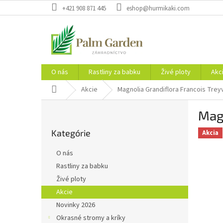
Prejsť
+421 908 871 445
eshop@hurmikaki.com
na
obsah
O nás
Rastliny za babku
Živé ploty
Akc
Domov
Akcie
Magnolia Grandiflora Francois Tre
B
Magn
o
Preskočiť
č
Kategórie
kategórie
Akcia
n
ý
O nás
p
Rastliny za babku
a
Živé ploty
n
e
Akcie
l
Novinky 2026
Okrasné stromy a kríky