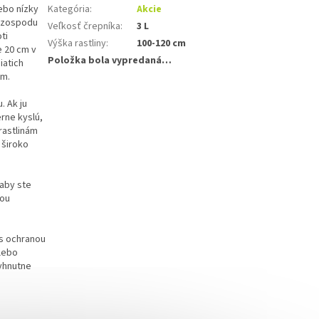
ebo nízky
Kategória
:
Akcie
a zospodu
Veľkosť črepníka
:
3 L
ti
Výška rastliny
:
100-120 cm
e 20 cm v
Položka bola vypredaná…
iatich
 m.
. Ak ju
rne kyslú,
rastlinám
 široko
aby ste
nou
 s ochranou
alebo
vyhnutne