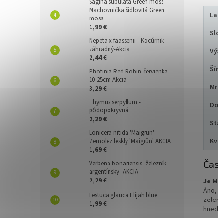
Sagina subulata Green moss-
Machovnička šidlovitá Green
La
moss
1,99 €
Sl
Nepeta x faassenii - Kocúrnik
záhradný-Akcia
Vý
2,44 €
Ší
Photinia Red Robin-červienka
10-25cm Akcia
Mr
3,29 €
Thymus serpyllum -
Do
pôdopokryvná
2,29 €
St
Lonicera nitida 'Maigrün'-
Kv
Zemolez lesklý 'Maigrün' AKCIA
1,69 €
Čas
Verbena bonariensis -železník
argentínsky- AKCIA
2,29 €
Je M
Áno, 
Festuca glauca Elijah blue
zele
1,99 €
hned