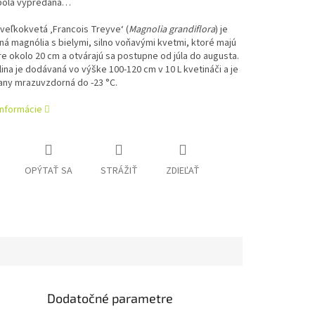
bola vypredaná…
veľkokvetá ‚Francois Treyve‘ (
Magnolia grandiflora
) je
á magnólia s bielymi, silno voňavými kvetmi, ktoré majú
e okolo 20 cm a otvárajú sa postupne od júla do augusta.
lina je dodávaná vo výške 100-120 cm v 10 L kvetináči a je
any mrazuvzdorná do -23 °C.
informácie
OPÝTAŤ SA
STRÁŽIŤ
ZDIEĽAŤ
Dodatočné parametre