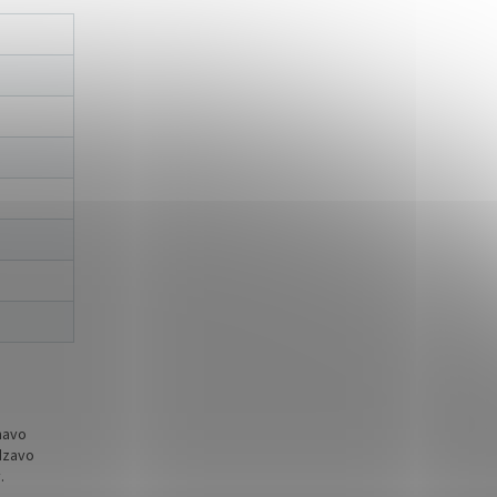
tmavo
rdzavo
.