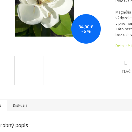
Položka 
Magnólia 
vždyzelen
v priemer
34,90 €
Táto rast
–5 %
bez ochr
Detailné 
TLAČ
s
Diskusia
robný popis