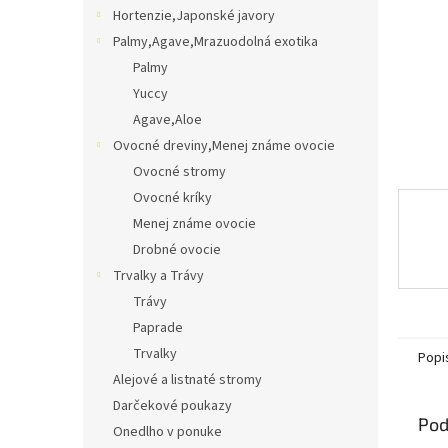
Hortenzie,Japonské javory
Palmy,Agave,Mrazuodolná exotika
Palmy
Yuccy
Agave,Aloe
Ovocné dreviny,Menej známe ovocie
Ovocné stromy
Ovocné kríky
Menej známe ovocie
Drobné ovocie
Trvalky a Trávy
Trávy
Paprade
Trvalky
Popi
Alejové a listnaté stromy
Darčekové poukazy
Pod
Onedlho v ponuke