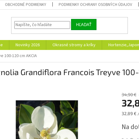
OBCHODNÉ PODMIENKY
PODMIENKY OCHRANY OSOBNÝCH ÚDAJOV
HĽADAŤ
ie
Novinky 2026
Okrasné stromy a kríky
Hortenzie,Japon
yve 100-120 cm AKCIA
olia Grandiflora Francois Treyve 100
34,90 €
32,
Jednotk
32,89 € /
cena:
Na do