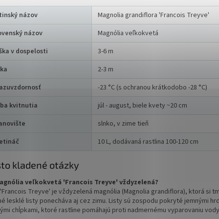
tinský názov
Magnolia grandiflora 'Francois Treyve'
ovenský názov
Magnólia veľkokvetá
ška v dospelosti
3-6 m
rka
2-3 m
azuvzdornosť
-23 °C (s ochranou krátkodobo -28 °C)
ba kvitnutia
júl - august, biele kvety ~20 cm
anovište
slnko, v zime tieň
etináč
10 L, dodávaná rastlina 100-120 cm
to kladené otázky
agnólia veľkokvetá 'Francois Treyve' vždyzelená?
'Francois Treyve' je vždyzelená magnólia (Magnolia grandiflora), ktorá si 
né lesklé listy ponecháva aj cez zimu. Listy sú zospodu pokryté jemnými h
ými chĺpkami, ktoré rastline pomáhajú proti nadmernému vyparovaniu vody