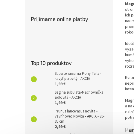
Magn
stro
ich 
Prijímame online platby
nadm
prie
rokoc
Ideál
vysa
humó
vyho
Top 10 produktov
rozra
Stipa tenuissima Pony Tails -
Kvit
kavyľ perovitý - AKCIA
nepr
1,99 €
inten
Sagina subulata-Machovnička
šidlovitá - AKCIA
Magn
1,99 €
a na 
Prunus laucerasus novita -
extr
vavrínovec Novita - AKCIA - 20-
potr
35 cm
2,99 €
Pa