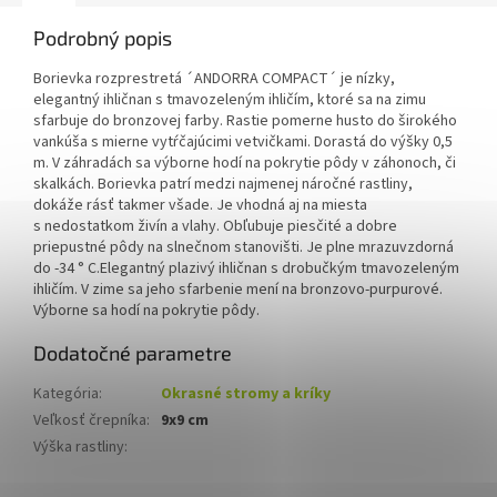
Podrobný popis
Borievka rozprestretá ´ANDORRA COMPACT´ je nízky,
elegantný ihličnan s tmavozeleným ihličím, ktoré sa na zimu
sfarbuje do bronzovej farby. Rastie pomerne husto do širokého
vankúša s mierne vytŕčajúcimi vetvičkami. Dorastá do výšky 0,5
m. V záhradách sa výborne hodí na pokrytie pôdy v záhonoch, či
skalkách. Borievka patrí medzi najmenej náročné rastliny,
dokáže rásť takmer všade. Je vhodná aj na miesta
s nedostatkom živín a vlahy. Obľubuje piesčité a dobre
priepustné pôdy na slnečnom stanovišti. Je plne mrazuvzdorná
do -34 ° C.Elegantný plazivý ihličnan s drobučkým tmavozeleným
ihličím. V zime sa jeho sfarbenie mení na bronzovo-purpurové.
Výborne sa hodí na pokrytie pôdy.
Dodatočné parametre
Kategória
:
Okrasné stromy a kríky
Veľkosť črepníka
:
9x9 cm
Výška rastliny
: