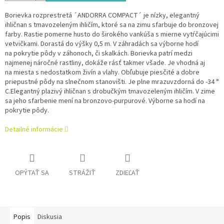
Borievka rozprestretá ´ANDORRA COMPACT´ je nízky, elegantný
ihličnan s tmavozeleným ihličím, ktoré sa na zimu sfarbuje do bronzovej
farby. Rastie pomerne husto do širokého vankúša s mierne vytŕčajúcimi
vetvičkami. Dorastá do výšky 0,5 m. V záhradách sa výborne hodí
na pokrytie pôdy v záhonoch, či skalkách. Borievka patrí medzi
najmenej náročné rastliny, dokáže rásť takmer všade. Je vhodná aj
na miesta s nedostatkom živín a vlahy. Obľubuje piesčité a dobre
priepustné pôdy na slnečnom stanovišti. Je plne mrazuvzdorná do -34 °
C.Elegantný plazivý ihličnan s drobučkým tmavozeleným ihličím. V zime
sa jeho sfarbenie mení na bronzovo-purpurové. Výborne sa hodí na
pokrytie pôdy.
Detailné informácie
OPÝTAŤ SA
STRÁŽIŤ
ZDIEĽAŤ
Popis
Diskusia