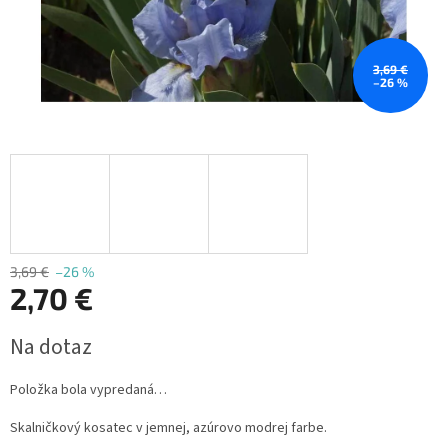
3,69 €
–26 %
3,69 €
–26 %
2,70 €
Jednotková
Na dotaz
cena:
Položka bola vypredaná…
Skalničkový kosatec v jemnej, azúrovo modrej farbe.