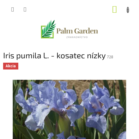
Prejsť
NÁKUP
na
obsah
KOŠÍK
Iris pumila L. - kosatec nízky
728
Akcia