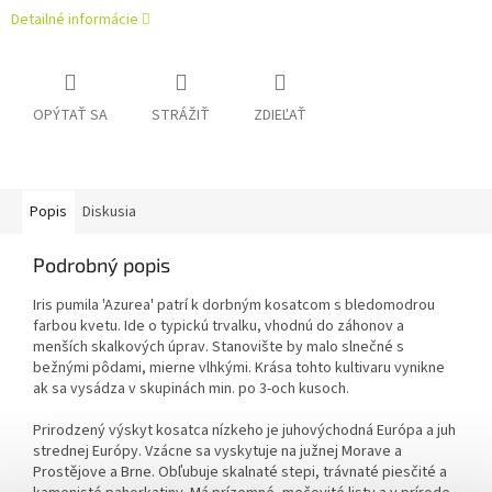
Detailné informácie
OPÝTAŤ SA
STRÁŽIŤ
ZDIEĽAŤ
Popis
Diskusia
Podrobný popis
Iris pumila 'Azurea' patrí k dorbným kosatcom s bledomodrou
farbou kvetu. Ide o typickú trvalku, vhodnú do záhonov a
menších skalkových úprav. Stanovište by malo slnečné s
bežnými pôdami, mierne vlhkými. Krása tohto kultivaru vynikne
ak sa vysádza v skupinách min. po 3-och kusoch.
Prirodzený výskyt kosatca nízkeho je juhovýchodná Európa a juh
strednej Európy. Vzácne sa vyskytuje na južnej Morave a
Prostějove a Brne. Obľubuje skalnaté stepi, trávnaté piesčité a