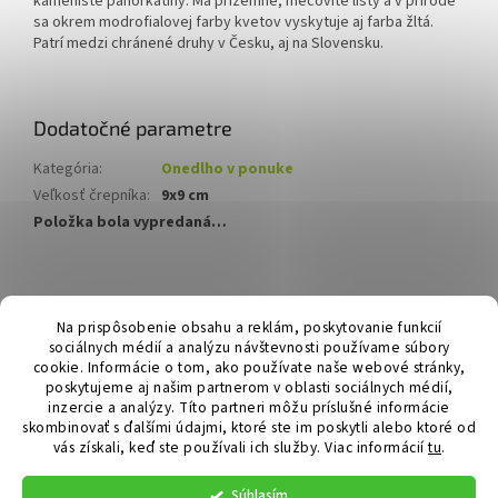
kamenisté pahorkatiny. Má prízemné, mečovité listy a v prírode
sa okrem modrofialovej farby kvetov vyskytuje aj farba žltá.
Patrí medzi chránené druhy v Česku, aj na Slovensku.
Dodatočné parametre
Kategória
:
Onedlho v ponuke
Veľkosť črepníka
:
9x9 cm
Položka bola vypredaná…
Z
á
Hurmikaki.com
Na prispôsobenie obsahu a reklám, poskytovanie funkcií
p
sociálnych médií a analýzu návštevnosti používame súbory
ä
cookie. Informácie o tom, ako používate naše webové stránky,
t
poskytujeme aj našim partnerom v oblasti sociálnych médií,
i
inzercie a analýzy. Títo partneri môžu príslušné informácie
skombinovať s ďalšími údajmi, ktoré ste im poskytli alebo ktoré od
e
vás získali, keď ste používali ich služby.
Viac informácií
tu
.
Vytvoril Shoptet
Súhlasím