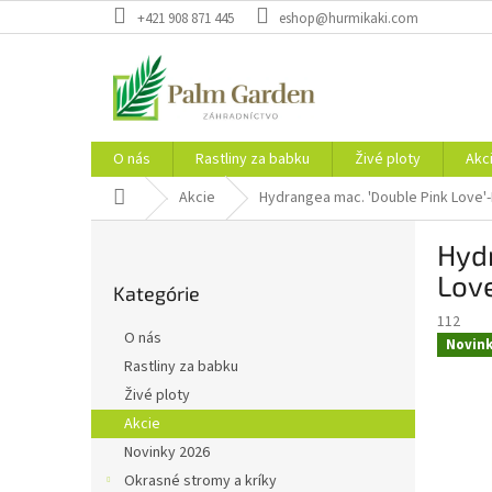
Prejsť
+421 908 871 445
eshop@hurmikaki.com
na
obsah
O nás
Rastliny za babku
Živé ploty
Akc
Domov
Akcie
Hydrangea mac. 'Double Pink Love'-
B
Hydr
o
Preskočiť
č
Lov
Kategórie
kategórie
n
112
ý
O nás
Novin
p
Rastliny za babku
a
Živé ploty
n
e
Akcie
l
Novinky 2026
Okrasné stromy a kríky