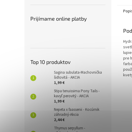
Popi
Prijímame online platby
Pod
Hydra
svetl
lupi
pre 
Top 10 produktov
farba
použ
Sagina subulata-Machovnička
kvet
šidlovitá - AKCIA
1,99 €
Stipa tenuissima Pony Tails -
kavyľ perovitý - AKCIA
1,99 €
Nepeta x faassenii - Kocúrnik
záhradný-Akcia
2,44 €
Thymus serpyllum -