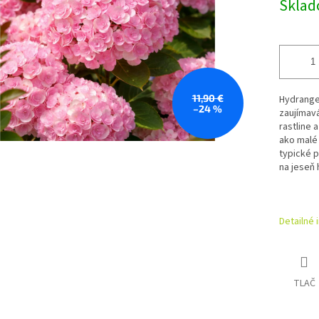
Skla
11,90 €
Hydrangea
–24 %
zaujímavá
rastline 
ako malé 
typické 
na jeseň 
Detailné 
TLAČ