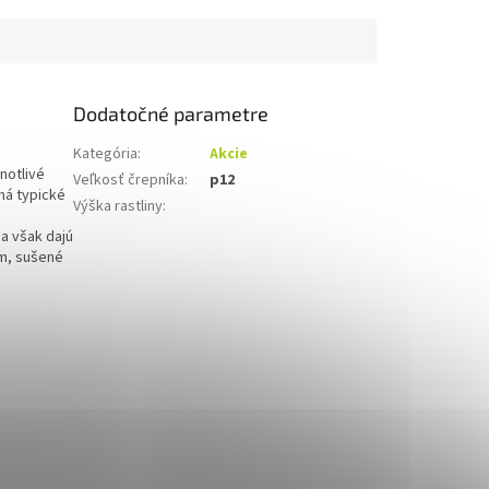
Dodatočné parametre
Kategória
:
Akcie
notlivé
Veľkosť črepníka
:
p12
má typické
Výška rastliny
:
sa však dajú
ím, sušené