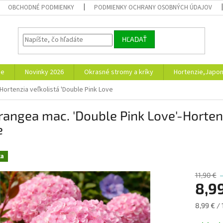
OBCHODNÉ PODMIENKY
PODMIENKY OCHRANY OSOBNÝCH ÚDAJOV
HĽADAŤ
ie
Novinky 2026
Okrasné stromy a kríky
Hortenzie,Japon
Hortenzia veľkolistá 'Double Pink Love
angea mac. 'Double Pink Love'-Hortenz
e
ka
11,90 €
8,9
Jednotk
8,99 € / 
cena: