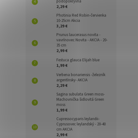
pôdopokryvná
2,29 €
Photinia Red Robin-červienka
10-25cm Akcia
3,29 €
Prunus laucerasus novita -
vavrínovec Novita - AKCIA - 20-
35 cm
2,99 €
Festuca glauca Elijah blue
1,99 €
Verbena bonariensis -železník
argentínsky- AKCIA
2,29 €
Sagina subulata Green moss-
Machovnička šidlovitá Green
moss
1,99 €
Cupressocyparis leylandii-
Cyprusovec leylandský - 20-40
cm AKCIA
2,99 €