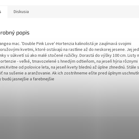
s
Diskusia
robný popis
ngea mac. 'Double Pink Love'-Hortenzia kalinolistá je zaujímavá svojimi
oružovými kvetmi, ktoré ostávajú na rastline až do neskorej jesene. Jej jed
enky v súkvetí sú ako malé stočené ružičky. Dorastá do výšky 100 cm. Listy 
hortenzie - veľké, tmavozelené s hnedým odtieňom, na jeseň hýria rôznymi
mi.Kvitne od polovice leta, na jeseň kvety blednú až úplne zhnednú. Stále 
iť na sušenie a aranžovanie. Ak ich zostrihneme ešte pred úplnym uschnut
y budú jasnejšie a farebnejšie