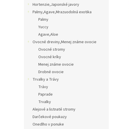
Hortenzie,Japonské javory
Palmy,Agave,Mrazuodolná exotika
Palmy
Yuccy
Agave,Aloe
Ovocné dreviny,Menej známe ovocie
Ovocné stromy
Ovocné kríky
Menej známe ovocie
Drobné ovocie
Trvalky a Trávy
Trávy
Paprade
Trvalky
Alejové a listnaté stromy
Darčekové poukazy
Onedlho v ponuke