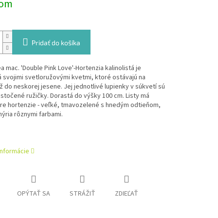
dom
Pridať do košíka
 mac. 'Double Pink Love'-Hortenzia kalinolistá je
 svojimi svetloružovými kvetmi, ktoré ostávajú na
až do neskorej jesene. Jej jednotlivé lupienky v súkvetí sú
stočené ružičky. Dorastá do výšky 100 cm. Listy má
pre hortenzie - veľké, tmavozelené s hnedým odtieňom,
hýria rôznymi farbami.
informácie
OPÝTAŤ SA
STRÁŽIŤ
ZDIEĽAŤ