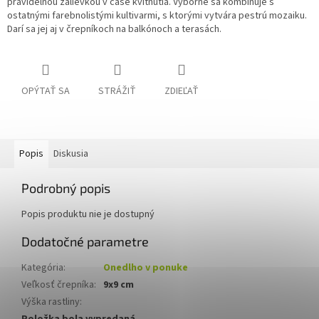
pravidelnou zálievkou v čase kvitnutia. Výborne sa kombinuje s
ostatnými farebnolistými kultivarmi, s ktorými vytvára pestrú mozaiku.
Darí sa jej aj v črepníkoch na balkónoch a terasách.
OPÝTAŤ SA
STRÁŽIŤ
ZDIEĽAŤ
Popis
Diskusia
Podrobný popis
Popis produktu nie je dostupný
Dodatočné parametre
Kategória
:
Onedlho v ponuke
Veľkosť črepníka
:
9x9 cm
Výška rastliny
: