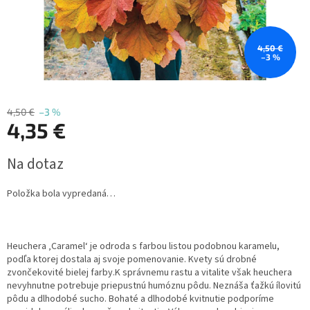
4,50 €
–3 %
4,50 €
–3 %
4,35 €
Jednotková
Na dotaz
cena:
Položka bola vypredaná…
Heuchera ‚Caramel‘ je odroda s farbou listou podobnou karamelu,
podľa ktorej dostala aj svoje pomenovanie. Kvety sú drobné
zvončekovité bielej farby.
K správnemu rastu a vitalite však heuchera
nevyhnutne potrebuje priepustnú humóznu pôdu. Neznáša ťažkú ílovitú
pôdu a dlhodobé sucho. Bohaté a dlhodobé kvitnutie podporíme