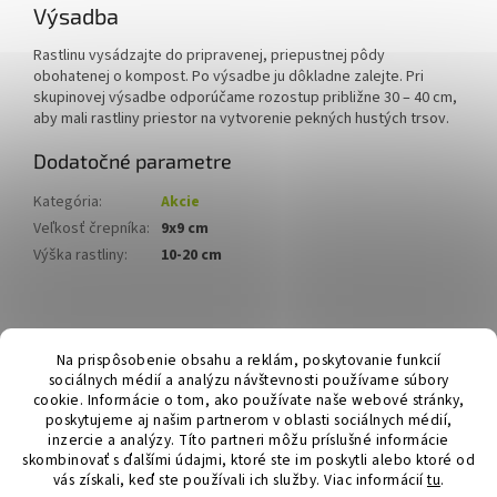
Výsadba
Rastlinu vysádzajte do pripravenej, priepustnej pôdy
obohatenej o kompost. Po výsadbe ju dôkladne zalejte. Pri
skupinovej výsadbe odporúčame rozostup približne 30 – 40 cm,
aby mali rastliny priestor na vytvorenie pekných hustých trsov.
Dodatočné parametre
Kategória
:
Akcie
Veľkosť črepníka
:
9x9 cm
Výška rastliny
:
10-20 cm
Z
á
Hurmikaki.com
Na prispôsobenie obsahu a reklám, poskytovanie funkcií
p
sociálnych médií a analýzu návštevnosti používame súbory
ä
cookie. Informácie o tom, ako používate naše webové stránky,
t
poskytujeme aj našim partnerom v oblasti sociálnych médií,
i
inzercie a analýzy. Títo partneri môžu príslušné informácie
skombinovať s ďalšími údajmi, ktoré ste im poskytli alebo ktoré od
e
vás získali, keď ste používali ich služby.
Viac informácií
tu
.
Vytvoril Shoptet