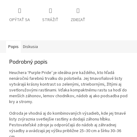
OPÝTAŤ SA
STRÁŽIŤ
ZDIEĽAŤ
Popis
Diskusia
Podrobný popis
Heuchera ‘Purple Pride’ je ideálna pre každého, kto hľadá
nenáročnú farebnú trvalku do polotieňa. Jej tmavofialové listy
vytvárajú krásny kontrast so zelenými, striebornými, žltými aj
svetloružovými rastlinami. Vďaka kompaktnému rastu sa hodí do
menších záhonov, lemov chodníkov, nádob aj ako podsadba pod
kry a stromy.
Odroda je vhodná aj do kombinovaných výsadieb, kde jej tmavé
listy zvýraznia svetlejšie rastliny a dodajú záhonu hĺbku.
Pestovateľské zdroje ju odporúčajú do nádob aj záhradnej
výsadby a uvádzajú jej výšku približne 25–30 cm a šírku 30–36
cm.