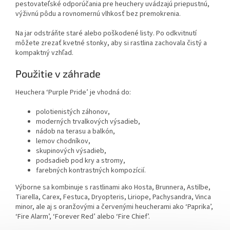
pestovateľské odporúčania pre heuchery uvádzajú priepustnú,
výživnú pôdu a rovnomernú vlhkosť bez premokrenia.
Na jar odstráňte staré alebo poškodené listy. Po odkvitnutí
môžete zrezať kvetné stonky, aby si rastlina zachovala čistý a
kompaktný vzhľad.
Použitie v záhrade
Heuchera ‘Purple Pride’ je vhodná do:
polotienistých záhonov,
moderných trvalkových výsadieb,
nádob na terasu a balkón,
lemov chodníkov,
skupinových výsadieb,
podsadieb pod kry a stromy,
farebných kontrastných kompozícií.
Výborne sa kombinuje s rastlinami ako Hosta, Brunnera, Astilbe,
Tiarella, Carex, Festuca, Dryopteris, Liriope, Pachysandra, Vinca
minor, ale aj s oranžovými a červenými heucherami ako ‘Paprika’,
‘Fire Alarm’, ‘Forever Red’ alebo ‘Fire Chief’.