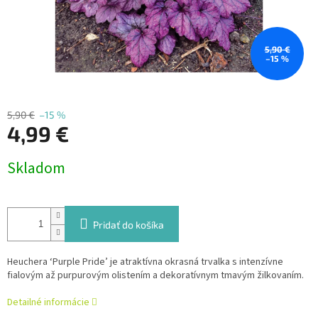
5,90 €
–15 %
5,90 €
–15 %
4,99 €
Jednotková
Skladom
cena:
Pridať do košíka
Heuchera ‘Purple Pride’ je atraktívna okrasná trvalka s intenzívne
fialovým až purpurovým olistením a dekoratívnym tmavým žilkovaním.
Detailné informácie