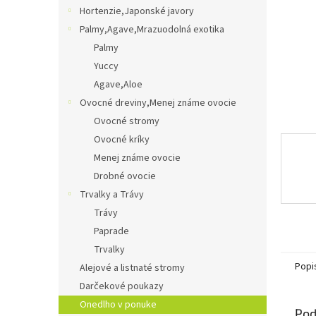
Hortenzie,Japonské javory
Palmy,Agave,Mrazuodolná exotika
Palmy
Yuccy
Agave,Aloe
Ovocné dreviny,Menej známe ovocie
Ovocné stromy
Ovocné kríky
Menej známe ovocie
Drobné ovocie
Trvalky a Trávy
Trávy
Paprade
Trvalky
Popi
Alejové a listnaté stromy
Darčekové poukazy
Onedlho v ponuke
Pod