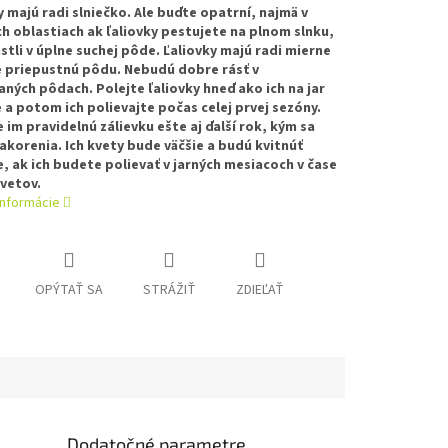
 majú radi slniečko. Ale buďte opatrní, najmä v
ch oblastiach ak ľaliovky pestujete na plnom slnku,
stli v úplne suchej pôde. Ľaliovky majú radi mierne
e priepustnú pôdu. Nebudú dobre rásť v
ých pôdach. Polejte ľaliovky hneď ako ich na jar
 a potom ich polievajte počas celej prvej sezóny.
 im pravidelnú zálievku ešte aj ďalší rok, kým sa
akorenia. Ich kvety bude väčšie a budú kvitnúť
, ak ich budete polievať v jarných mesiacoch v čase
vetov.
informácie
OPÝTAŤ SA
STRÁŽIŤ
ZDIEĽAŤ
Dodatočné parametre