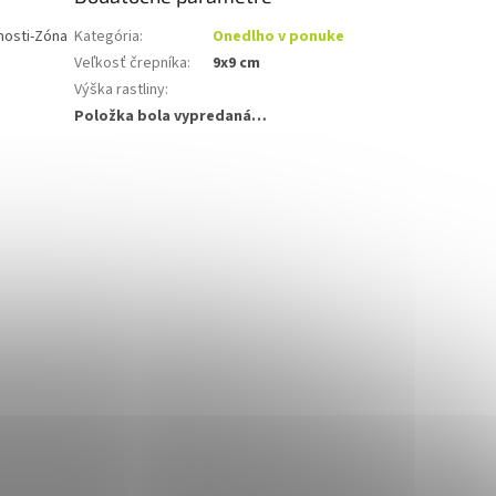
osti-
Zóna
Kategória
:
Onedlho v ponuke
Veľkosť črepníka
:
9x9 cm
Výška rastliny
:
Položka bola vypredaná…