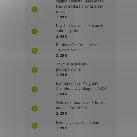
Sagina subulata Green moss-
Machovnička šidlovitá Green
moss
1,99 €
Nepeta x faassenii - Kocúrnik
záhradný-Akcia
2,44 €
Photinia Red Robin-červienka
10-25cm Akcia
3,29 €
Thymus serpyllum -
pôdopokryvná
2,29 €
Lonicera nitida 'Maigrün'-
Zemolez lesklý 'Maigrün' AKCIA
1,69 €
Verbena bonariensis -železník
argentínsky- AKCIA
2,29 €
Festuca glauca Elijah blue
1,99 €