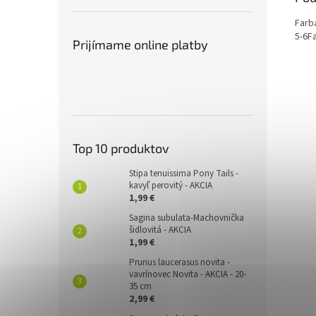
Farb
5-6
Fa
Prijímame online platby
Top 10 produktov
Stipa tenuissima Pony Tails -
kavyľ perovitý - AKCIA
1,99 €
Sagina subulata-Machovnička
šidlovitá - AKCIA
1,99 €
Prunus laucerasus novita -
vavrínovec Novita - AKCIA - 20-
35 cm
2,99 €