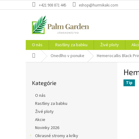
Prejsť
+421 908 871 445
eshop@hurmikaki.com
na
obsah
O nás
Rastliny za babku
Živé ploty
Akc
Domov
Onedlho v ponuke
Hemerocallis Black Pri
B
Heme
o
Preskočiť
č
Kategórie
kategórie
Tip
n
ý
O nás
p
Rastliny za babku
a
Živé ploty
n
e
Akcie
l
Novinky 2026
Okrasné stromy a kríky