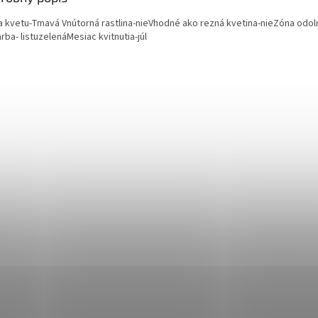
a kvetu-Tmavá
Vnútorná rastlina-
nie
Vhodné ako rezná kvetina-
nie
Zóna odoln
rba- listu
zelená
Mesiac kvitnutia-
júl