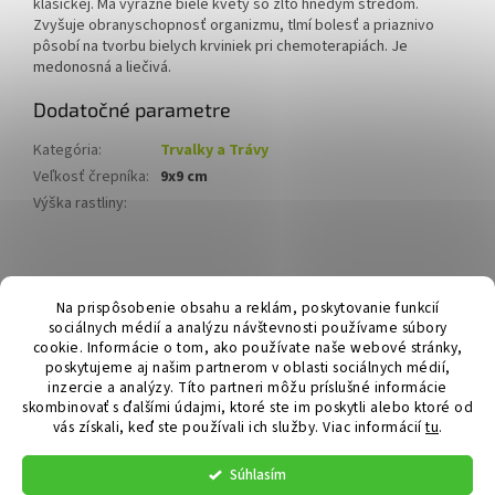
klasickej. Má výrazné biele kvety so žlto hnedým stredom.
Zvyšuje obranyschopnosť organizmu, tlmí bolesť a priaznivo
pôsobí na tvorbu bielych krviniek pri chemoterapiách. Je
medonosná a liečivá.
Dodatočné parametre
Kategória
:
Trvalky a Trávy
Veľkosť črepníka
:
9x9 cm
Výška rastliny
:
Z
á
Hurmikaki.com
Na prispôsobenie obsahu a reklám, poskytovanie funkcií
p
sociálnych médií a analýzu návštevnosti používame súbory
ä
cookie. Informácie o tom, ako používate naše webové stránky,
t
poskytujeme aj našim partnerom v oblasti sociálnych médií,
i
inzercie a analýzy. Títo partneri môžu príslušné informácie
skombinovať s ďalšími údajmi, ktoré ste im poskytli alebo ktoré od
e
vás získali, keď ste používali ich služby.
Viac informácií
tu
.
Vytvoril Shoptet
Súhlasím