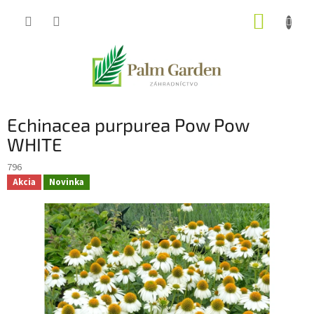
Prejsť
NÁKUP
na
obsah
KOŠÍK
Echinacea purpurea Pow Pow
WHITE
796
Akcia
Novinka