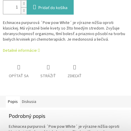
Pridať do košíka
Echinacea purpurová ´Pow pow White´ je výrazne nižšia oproti
klasickej. Má výrazné biele kvety so žlto hnedým stredom. Zvyšuje
obranyschopnosť organizmu, tlmí bolesť a priaznivo pôsobí na tvorbu
bielych krviniek pri chemoterapiách. Je medonosná a liečivá.
Detailné informácie
OPÝTAŤ SA
STRÁŽIŤ
ZDIEĽAŤ
Popis
Diskusia
Podrobný popis
Echinacea purpurová ´Pow pow White´ je výrazne nižšia oproti