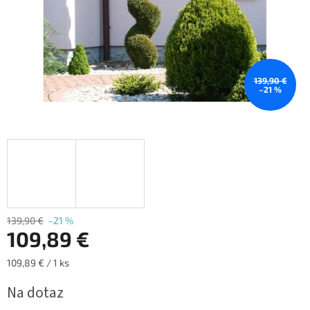
139,90 €
–21 %
139,90 €
–21 %
109,89 €
Jednotková
109,89 € / 1 ks
cena:
Na dotaz