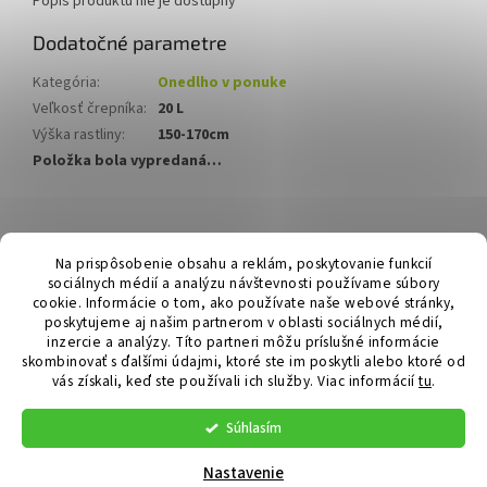
Popis produktu nie je dostupný
Dodatočné parametre
Kategória
:
Onedlho v ponuke
Veľkosť črepníka
:
20 L
Výška rastliny
:
150-170cm
Položka bola vypredaná…
Z
á
Hurmikaki.com
Na prispôsobenie obsahu a reklám, poskytovanie funkcií
p
sociálnych médií a analýzu návštevnosti používame súbory
ä
cookie. Informácie o tom, ako používate naše webové stránky,
t
poskytujeme aj našim partnerom v oblasti sociálnych médií,
i
inzercie a analýzy. Títo partneri môžu príslušné informácie
skombinovať s ďalšími údajmi, ktoré ste im poskytli alebo ktoré od
e
vás získali, keď ste používali ich služby.
Viac informácií
tu
.
Vytvoril Shoptet
Súhlasím
Copyright 2026
Hurmikaki.com
. Všetky práva vyhradené.
Nastavenie