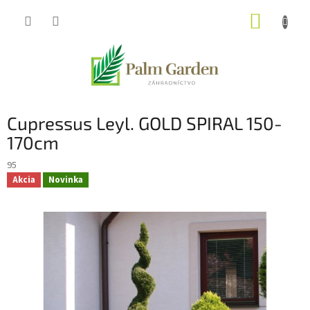
Prejsť
NÁKUP
na
obsah
KOŠÍK
Cupressus Leyl. GOLD SPIRAL 150-
170cm
95
Akcia
Novinka