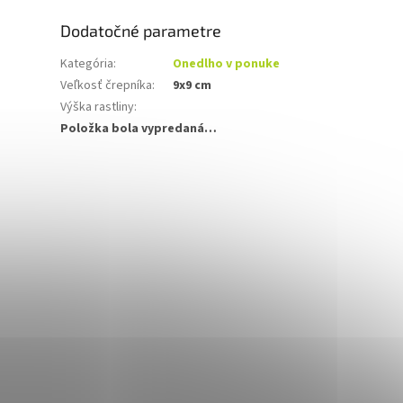
Dodatočné parametre
Kategória
:
Onedlho v ponuke
Veľkosť črepníka
:
9x9 cm
Výška rastliny
:
Položka bola vypredaná…