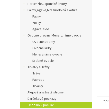
Hortenzie,Japonské javory
Palmy,Agave,Mrazuodolná exotika
Palmy
Yuccy
Agave,Aloe
Ovocné dreviny,Menej známe ovocie
Ovocné stromy
Ovocné kríky
Menej známe ovocie
Drobné ovocie
Trvalky a Trávy
Trávy
Paprade
Trvalky
Alejové a listnaté stromy
Darčekové poukazy
Popi
Onedlho v ponuke