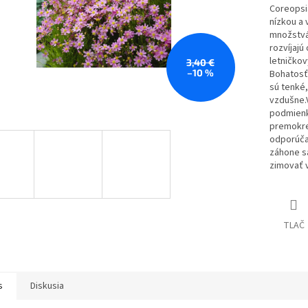
Coreopsi
nízkou a 
množstvá
rozvíjaj
letničkov
3,40 €
–10 %
Bohatosť 
sú tenké,
vzdušne.
podmien
premokren
odporúča
záhone sa
zimovať v
TLAČ
s
Diskusia