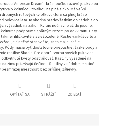
s rosea 'American Dream' - krásnoočko ružové je skvelou
vytrvalo kvitnúcou trvalkou na plné slnko. Má veľké
 drobných ružových kvietkov, ktoré sa plnej kráse
ú od polovice leta.Je vhodná predovšetkým do nádob a do
ých výsadieb na záhon. Kvitne neúnavne až do jesene.
kvitnutia podporíme spätným rezom po odkvitnutí. Listy
 takmer ihličkovité a sviežozelené. Rastie vankúšovito a
Vyžaduje slnečné stanovište, znesie aj suchšie
ky.
Pôdy musia byť dostatočne priepustné, ťažké pôdy a
ie rastline škodia.
Pre dobrú tvorbu nových pukov sa
 odkvitnuté kvety odstraňovať.
Rastliny vysadené na
 na zimu prikrývajú čečinou.
Rastliny v nádobe je nutné
 bezmrazej ​​miestnosti bez prílišnej zálievky.
OPÝTAŤ SA
STRÁŽIŤ
ZDIEĽAŤ