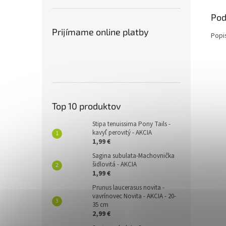
Pod
Prijímame online platby
Popi
Top 10 produktov
Stipa tenuissima Pony Tails -
kavyľ perovitý - AKCIA
1,99 €
Sagina subulata-Machovnička
šidlovitá - AKCIA
1,99 €
Prunus laucerasus novita -
vavrínovec Novita - AKCIA - 20-
35 cm
2,99 €