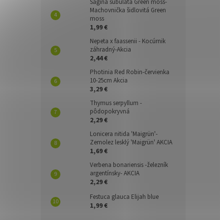
Sagina subulata Green moss-
Machovnička šidlovitá Green
moss
1,99 €
Nepeta x faassenii - Kocúrnik
záhradný-Akcia
2,44 €
Photinia Red Robin-červienka
10-25cm Akcia
3,29 €
Thymus serpyllum -
pôdopokryvná
2,29 €
Lonicera nitida 'Maigrün'-
Zemolez lesklý 'Maigrün' AKCIA
1,69 €
Verbena bonariensis -železník
argentínsky- AKCIA
2,29 €
Festuca glauca Elijah blue
1,99 €