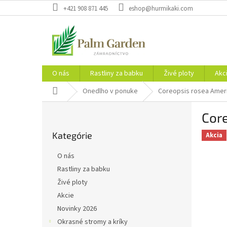
Prejsť
+421 908 871 445
eshop@hurmikaki.com
na
obsah
O nás
Rastliny za babku
Živé ploty
Akc
Domov
Onedlho v ponuke
Coreopsis rosea Amer
B
Cor
o
Preskočiť
č
Kategórie
kategórie
Akcia
n
ý
O nás
p
Rastliny za babku
a
Živé ploty
n
e
Akcie
l
Novinky 2026
Okrasné stromy a kríky