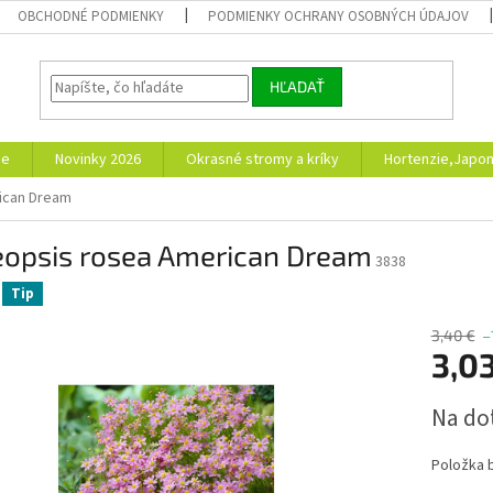
OBCHODNÉ PODMIENKY
PODMIENKY OCHRANY OSOBNÝCH ÚDAJOV
HĽADAŤ
ie
Novinky 2026
Okrasné stromy a kríky
Hortenzie,Japon
ican Dream
eopsis rosea American Dream
3838
Tip
3,40 €
–
3,0
Jednotk
Na do
cena:
Položka 