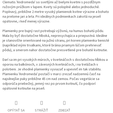
Clematis 'Andromeda' so svetlými až bielymi kvetmi s pozdĺžnym
ružovým prúžkom v lupeni. Kvety sú poloplné alebo jednoduché.
Popínavý, približne 2 metre vysoký plamienok kvitne výrazne a bohato
na prelome jari a leta. Pri ideálnych podmienkach zakvitá na jeseň
opätovne, i keď menej výrazne.
Plamienky pre bujný rast potrebujú výživnú, na humus bohatú pôdu.
Mala by byť dostatočne hlboká, nepresychajúca a priepustná. Ideálne
je stanovište orientované na južnú stranu, pri koreni plamienka tienisté
(napríklad inými trvalkami, ktoré bránia priamym lúčom prehrievať
pôdu), a smerom nahor dostatočne presvetlené pre bohaté kvitnutie.
Darí sa im pri vysokých múroch, v kvetináčoch s dostatočnou hĺbkou a
oporou na balkónoch, v závesných kvetináčoch, i na trelážach v
polotieni. Je vhodné plamienky vyviazať a upevniť im tak stabilitu.
Plamienku 'Andromeda' postačí v marci zrezať nadzemnú časť na
najsilnejšie puky približne 45 cm nad zemou. Počas vegetácie sa
odporúča priebežný, jemný rez po prvom kvitnutí, čo podporí
opätovné kvitnutie na jeseň.
OPÝTAŤ SA
STRÁŽIŤ
ZDIEĽAŤ