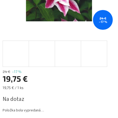
24 €
–17 %
24 €
–17 %
19,75 €
Jednotková
19,75 € / 1 ks
cena:
Na dotaz
Položka bola vypredaná…