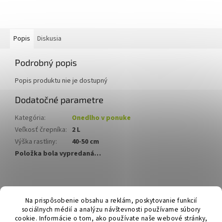
Popis
Diskusia
Podrobný popis
Popis produktu nie je dostupný
Dodatočné parametre
Kategória
:
Onedlho v ponuke
Veľkosť črepníka
:
2 L
Výška rastliny
:
40-50 cm
Položka bola vypredaná…
Z
á
Hurmikaki.com
Na prispôsobenie obsahu a reklám, poskytovanie funkcií
p
sociálnych médií a analýzu návštevnosti používame súbory
ä
cookie. Informácie o tom, ako používate naše webové stránky,