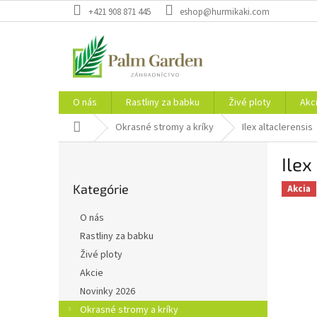
Prejsť
+421 908 871 445
eshop@hurmikaki.com
na
obsah
O nás
Rastliny za babku
Živé ploty
Akc
Domov
Okrasné stromy a kríky
Ilex altaclerensi
B
Ilex
o
Preskočiť
č
Kategórie
kategórie
Akcia
n
ý
O nás
p
Rastliny za babku
a
Živé ploty
n
e
Akcie
l
Novinky 2026
Okrasné stromy a kríky