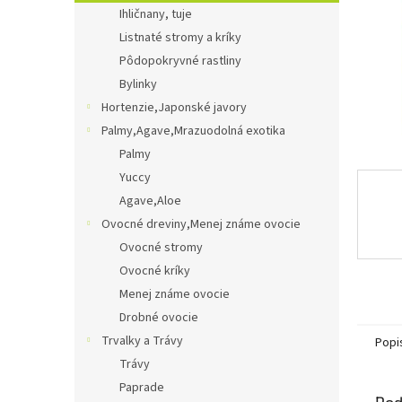
Ihličnany, tuje
Listnaté stromy a kríky
Pôdopokryvné rastliny
Bylinky
Hortenzie,Japonské javory
Palmy,Agave,Mrazuodolná exotika
Palmy
Yuccy
Agave,Aloe
Ovocné dreviny,Menej známe ovocie
Ovocné stromy
Ovocné kríky
Menej známe ovocie
Drobné ovocie
Trvalky a Trávy
Popi
Trávy
Paprade