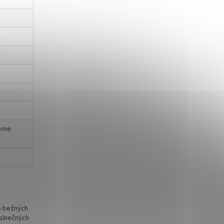
erne
o bežných
 slnečných