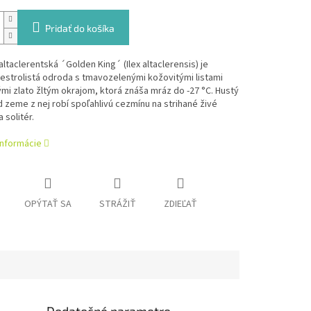
Pridať do košíka
ltaclerentská ´Golden King´ (Ilex altaclerensis) je
estrolistá odroda s tmavozelenými kožovitými listami
i zlato žltým okrajom, ktorá znáša mráz do -27 °C. Hustý
d zeme z nej robí spoľahlivú cezmínu na strihané živé
a solitér.
informácie
OPÝTAŤ SA
STRÁŽIŤ
ZDIEĽAŤ