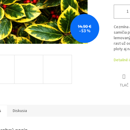
14,90 €
Cezmína a
–53 %
samičia p
lemovaným
rast už o
ploty aj n
Detailné 
TLAČ
s
Diskusia