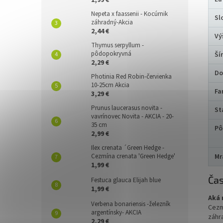
1,99 €
Nepeta x faassenii - Kocúrnik
Sl
záhradný-Akcia
2,44 €
Vý
Thymus serpyllum -
pôdopokryvná
Ší
2,29 €
Do
Photinia Red Robin-červienka
10-25cm Akcia
Fa
3,29 €
Prunus laucerasus novita -
St
vavrínovec Novita - AKCIA - 20-
35 cm
Pô
2,99 €
Ilex crenata ´Green Hedge -
Mr
Cezmína crenata 'Green Hedge'
1,99 €
Čas
Festuca glauca Elijah blue
1,99 €
Aká 
Verbena bonariensis -železník
Cezm
argentínsky- AKCIA
záhr
2,29 €