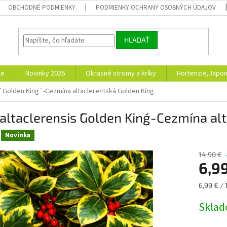
OBCHODNÉ PODMIENKY
PODMIENKY OCHRANY OSOBNÝCH ÚDAJOV
HĽADAŤ
ie
Novinky 2026
Okrasné stromy a kríky
Hortenzie,Japon
s ´Golden King´-Cezmína altaclerentská Golden King
 altaclerensis ´Golden King´-Cezmína a
Novinka
14,90 €
6,9
Jednotk
6,99 € / 
cena:
Skla