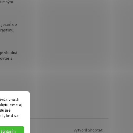
 zimným
a jeseň do
rastlinu,
 je vhodná
litér s
ávštevnosti
skytujeme aj
slušné
li, keď ste
Vytvoril Shoptet
Súhlasím