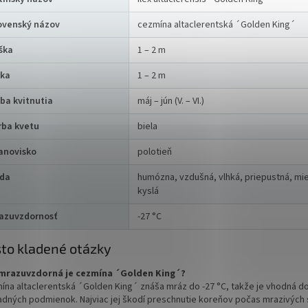
ovenský názov
cezmína altaclerentská ´Golden King´
ška
1 – 2 m
rka
1 – 2 m
ba kvitnutia
máj – jún (V. – VI.)
rba kvetu
biela
anovisko
polotieň
da
humózna, vzdušná, vlhká, priepustná, mi
kyslá
azuvzdornosť
-27 °C
to kladené otázky
mrazuvzdorná je cezmína ´Golden King´?
ína altaclerentská ´Golden King´ znáša mráz do -27 °C, takže je vhodná d
adných podmienok. Najviac jej škodí preschnutie koreňov počas mrazivých