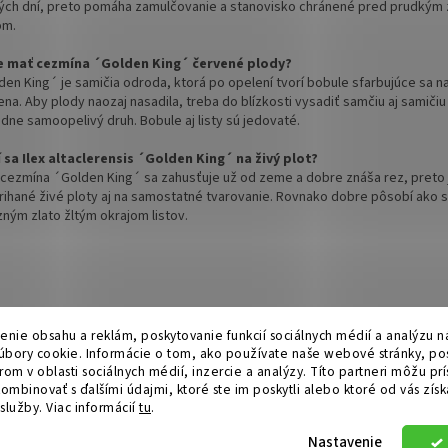
ých dní, preto pomáha zamulčovanie a stanovisko chránené pred prudkým
om.
 mať cezmína ´Golden King´ červené plody?
den King´ je samičia odroda, ktorá po opelení tvorí bobule sfarbujúce sa n
na. Aby plody naozaj nasadila, treba do blízkosti vysadiť samčiu aj samičiu 
dne samoopelivý druh. Bobule aj listy sú jedovaté.
 sa Ilex altaclerensis ´Golden King´ na živý plot?
 cezmína ´Golden King´ sa zahusťuje už od zeme a dobre znáša rez, preto
trihané živé ploty aj na samostatné tvarovanie. Rovnako dobre pôsobí ako so
zným zlato žltým okrajom listov.
Hurmikaki.com
enie obsahu a reklám, poskytovanie funkcií sociálnych médií a analýzu n
bory cookie. Informácie o tom, ako používate naše webové stránky, po
om v oblasti sociálnych médií, inzercie a analýzy. Títo partneri môžu prí
ombinovať s ďalšími údajmi, ktoré ste im poskytli alebo ktoré od vás získa
 služby.
Viac informácií
tu
.
.
Nastavenie