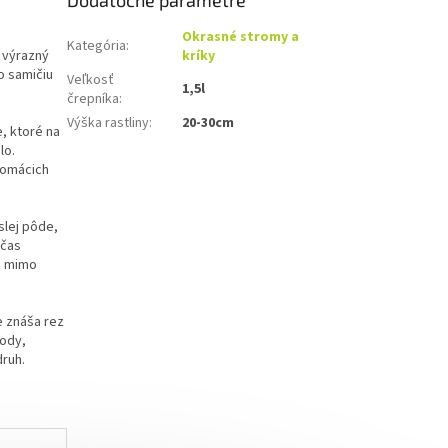
Dodatočné parametre
Okrasné stromy a
Kategória
:
 výrazný
kríky
 o samičiu
Veľkosť
1,5l
črepníka
:
Výška rastliny
:
20-30cm
e, ktoré na
lo.
 domácich
slej pôde,
očas
a mimo
e znáša rez
lody,
druh.