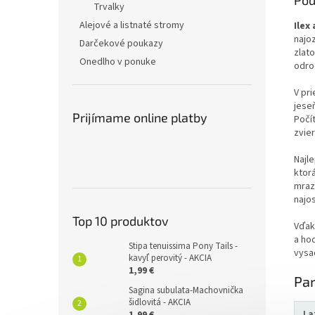
Pod
Trvalky
Alejové a listnaté stromy
Ilex
najo
Darčekové poukazy
zlato
Onedlho v ponuke
odro
V pri
jeseň
Prijímame online platby
Počít
zvie
Najle
ktor
mraz
najo
Top 10 produktov
Vďak
a hod
Stipa tenuissima Pony Tails -
vysa
kavyľ perovitý - AKCIA
1,99 €
Pa
Sagina subulata-Machovnička
šidlovitá - AKCIA
La