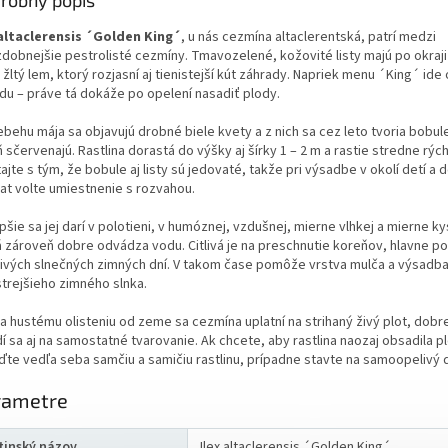
robný popis
 altaclerensis ´Golden King´
, u nás cezmína altaclerentská, patrí medzi
zdobnejšie pestrolisté cezmíny. Tmavozelené, kožovité listy majú po okraji
 žltý lem, ktorý rozjasní aj tienistejší kút záhrady. Napriek menu ´King´ ide
du – práve tá dokáže po opelení nasadiť plody.
ebehu mája sa objavujú drobné biele kvety a z nich sa cez leto tvoria bobul
 sčervenajú. Rastlina dorastá do výšky aj šírky 1 – 2 m a rastie stredne rých
ajte s tým, že bobule aj listy sú jedovaté, takže pri výsadbe v okolí detí a
rat volte umiestnenie s rozvahou.
pšie sa jej darí v polotieni, v humóznej, vzdušnej, mierne vlhkej a mierne ky
á zároveň dobre odvádza vodu. Citlivá je na preschnutie koreňov, hlavne p
ivých slnečných zimných dní. V takom čase pomôže vrstva mulča a výsadb
strejšieho zimného slnka.
a hustému olisteniu od zeme sa cezmína uplatní na strihaný živý plot, dobr
í sa aj na samostatné tvarovanie. Ak chcete, aby rastlina naozaj obsadila p
ďte vedľa seba samčiu a samičiu rastlinu, prípadne stavte na samoopelivý 
rametre
tinský názov
Ilex altaclerensis ´Golden King´